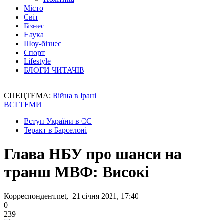
Місто
Світ
Бізнес
Наука
Шоу-бізнес
Спорт
Lifestyle
БЛОГИ ЧИТАЧІВ
СПЕЦТЕМА:
Війна в Ірані
ВСІ ТЕМИ
Вступ України в ЄС
Теракт в Барселоні
Глава НБУ про шанси на
транш МВФ: Високі
Корреспондент.net, 21 січня 2021, 17:40
0
239