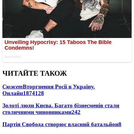
ЧИТАЙТЕ ТАКОЖ
Сюжет
Вторгнення Росії в Україну.
Онлайн
1874
128
Золоті люди Києва. Багато бізнесменів стали
столичними чиновниками
24
2
Партія Свобода створює власний батальйон
8