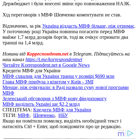
Держбюджет і були внесені зміни про повноваження НАЗК.
Хід переговорів з МВФ Шевченко коментувати не став.
Відзначимо, за рік
Україна віддасть МВФ більше, ніж отримає
.
У поточному році Україна повинна погасити перед МВФ
майже 1,7 млрд доларів боргів, тоді як очікує отримати два
транші на 1,4 млрд.
Новини від
Корреспондент.net
в Telegram. Підписуйтесь на
наш канал
https://t.me/korrespondentnet
Читайте Korrespondent.net в Google News
Кредити МВФ для України
МВФ схвалив для України транш у розмірі $690 млн
Глава МВФ прибула з візитом у Київ - ЗМІ
Менше, ніж очікували: в Раді назвали суму нової програми
МВФ
Зеленський обговорив з МВФ нову фіндопомогу
МВФ виділить Україні ще $2,2 млрд
СПЕЦТЕМА:
Кредити МВФ для України
ТЕГИ:
МВФ
,
Шевченко
,
НБУ
Якщо ви помітили помилку, виділіть необхідний текст і
натисніть Ctrl + Enter, щоб повідомити про це редакцію.