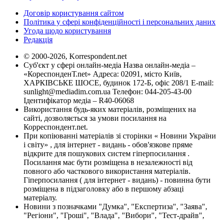
Договір користування сайтом
Політика у сфері конфіденційності і персональних даних
Угода щодо користування
Редакція
© 2000-2026, Korrespondent.net
Суб'єкт у сфері онлайн-медіа Назва онлайн-медіа –
«КореспонденТ.net» Адреса: 02091, місто Київ,
ХАРКІВСЬКЕ ШОСЕ, будинок 172-Б, офіс 208/1 E-mail:
sunlight@mediadim.com.ua
Телефон: 044-205-43-00
Ідентифікатор медіа – R40-06068
Використання будь-яких матеріалів, розміщених на
сайті, дозволяється за умови посилання на
Корреспондент.net.
При копіюванні матеріалів зі сторінки « Новини України
і світу» , для інтернет - видань - обов'язкове пряме
відкрите для пошукових систем гіперпосилання .
Посилання має бути розміщена в незалежності від
повного або часткового використання матеріалів.
Гіперпосилання ( для інтернет - видань) - повинна бути
розміщена в підзаголовку або в першому абзаці
матеріалу.
Новини з позначками "Думка", "Експертиза", "Заява",
"Регіони", "Гроші", "Влада", "Вибори", "Тест-драйв",