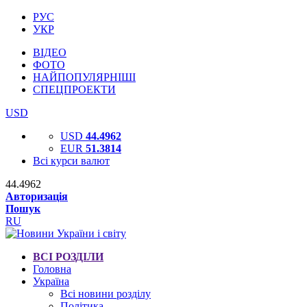
РУС
УКР
ВІДЕО
ФОТО
НАЙПОПУЛЯРНІШІ
СПЕЦПРОЕКТИ
USD
USD
44.4962
EUR
51.3814
Всі курси валют
44.4962
Авторизація
Пошук
RU
ВСІ РОЗДІЛИ
Головна
Україна
Всі новини розділу
Політика