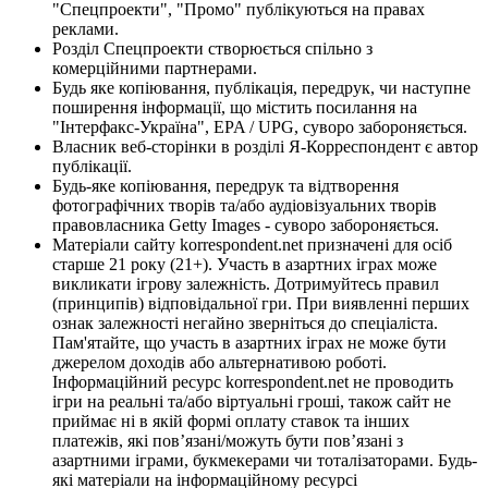
"Спецпроекти", "Промо" публікуються на правах
реклами.
Розділ Спецпроекти створюється спільно з
комерційними партнерами.
Будь яке копіювання, публікація, передрук, чи наступне
поширення інформації, що містить посилання на
"Інтерфакс-Україна", EPA / UPG, суворо забороняється.
Власник веб-сторінки в розділі Я-Корреспондент є автор
публікації.
Будь-яке копіювання, передрук та відтворення
фотографічних творів та/або аудіовізуальних творів
правовласника Getty Images - суворо забороняється.
Матеріали сайту korrespondent.net призначені для осіб
старше 21 року (21+). Участь в азартних іграх може
викликати ігрову залежність. Дотримуйтесь правил
(принципів) відповідальної гри. При виявленні перших
ознак залежності негайно зверніться до спеціаліста.
Пам'ятайте, що участь в азартних іграх не може бути
джерелом доходів або альтернативою роботі.
Інформаційний ресурс korrespondent.net не проводить
ігри на реальні та/або віртуальні гроші, також сайт не
приймає ні в якій формі оплату ставок та інших
платежів, які пов’язані/можуть бути пов’язані з
азартними іграми, букмекерами чи тоталізаторами. Будь-
які матеріали на інформаційному ресурсі