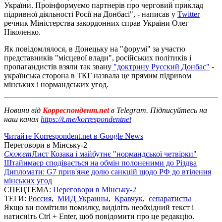
України. Проінформуємо партнерів про черговий приклад
підривної діяльності Росії на Донбасі", - написав у
Twitter
речник Міністерства закордонних справ України Олег
Ніколенко.
Як повідомлялося, в Донецьку на "форумі" за участю
представників "місцевої влади", російських політиків і
пропагандистів взяли так звану
"доктрину Русский Донбас"
-
українська сторона в ТКГ назвала це прямим підривом
мінських і нормандських угод.
Новини від
Корреспондент.net
в Telegram. Підписуйтесь на
наш канал
https://t.me/korrespondentnet
Читайте Korrespondent.net в Google News
Переговори в Мінську-2
Сюжет
Лист Козака і майбутнє "нормандської четвірки"
Штайнмаєр сподівається на обмін полоненими до Різдва
Дипломати: G7 прив'яже долю санкцій щодо РФ до втілення
мінських угод
СПЕЦТЕМА:
Переговори в Мінську-2
ТЕГИ:
Россия
,
МИД Украины
,
Кравчук
,
сепаратисты
Якщо ви помітили помилку, виділіть необхідний текст і
натисніть Ctrl + Enter, щоб повідомити про це редакцію.