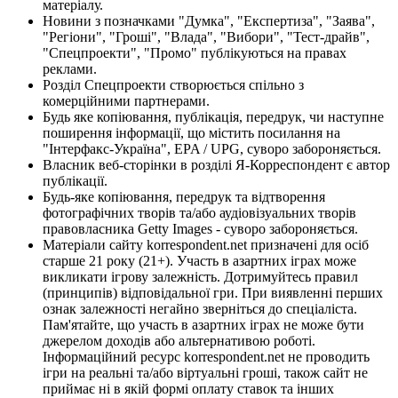
матеріалу.
Новини з позначками "Думка", "Експертиза", "Заява",
"Регіони", "Гроші", "Влада", "Вибори", "Тест-драйв",
"Спецпроекти", "Промо" публікуються на правах
реклами.
Розділ Спецпроекти створюється спільно з
комерційними партнерами.
Будь яке копіювання, публікація, передрук, чи наступне
поширення інформації, що містить посилання на
"Інтерфакс-Україна", EPA / UPG, суворо забороняється.
Власник веб-сторінки в розділі Я-Корреспондент є автор
публікації.
Будь-яке копіювання, передрук та відтворення
фотографічних творів та/або аудіовізуальних творів
правовласника Getty Images - суворо забороняється.
Матеріали сайту korrespondent.net призначені для осіб
старше 21 року (21+). Участь в азартних іграх може
викликати ігрову залежність. Дотримуйтесь правил
(принципів) відповідальної гри. При виявленні перших
ознак залежності негайно зверніться до спеціаліста.
Пам'ятайте, що участь в азартних іграх не може бути
джерелом доходів або альтернативою роботі.
Інформаційний ресурс korrespondent.net не проводить
ігри на реальні та/або віртуальні гроші, також сайт не
приймає ні в якій формі оплату ставок та інших