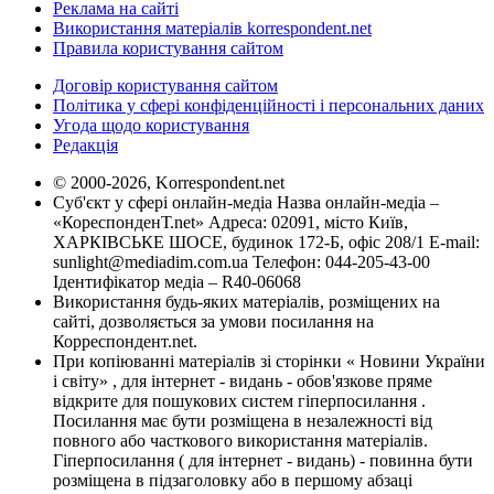
Реклама на сайті
Використання матеріалів korrespondent.net
Правила користування сайтом
Договір користування сайтом
Політика у сфері конфіденційності і персональних даних
Угода щодо користування
Редакція
© 2000-2026, Korrespondent.net
Суб'єкт у сфері онлайн-медіа Назва онлайн-медіа –
«КореспонденТ.net» Адреса: 02091, місто Київ,
ХАРКІВСЬКЕ ШОСЕ, будинок 172-Б, офіс 208/1 E-mail:
sunlight@mediadim.com.ua
Телефон: 044-205-43-00
Ідентифікатор медіа – R40-06068
Використання будь-яких матеріалів, розміщених на
сайті, дозволяється за умови посилання на
Корреспондент.net.
При копіюванні матеріалів зі сторінки « Новини України
і світу» , для інтернет - видань - обов'язкове пряме
відкрите для пошукових систем гіперпосилання .
Посилання має бути розміщена в незалежності від
повного або часткового використання матеріалів.
Гіперпосилання ( для інтернет - видань) - повинна бути
розміщена в підзаголовку або в першому абзаці