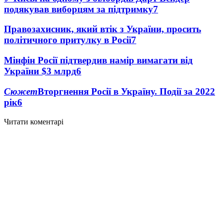
подякував виборцям за підтримку
7
Правозахисник, який втік з України, просить
політичного притулку в Росії
7
Мінфін Росії підтвердив намір вимагати від
України $3 млрд
6
Сюжет
Вторгнення Росії в Україну. Події за 2022
рік
6
Читати коментарі