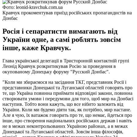
Фото: leonid-kravchuk.com.ua
Кравчук прокоментував приїзд російських пропагандистів на
Донбас
Росія і сепаратисти вимагають від
України одне, а самі роблять зовсім
інше, каже Кравчук.
Глава української делегації в Тристоронній контактній групі
Леонід Кравчук розкритикував Росію за проведення в
окупованому Донецьку форуму "Русский Донбас".
"Коли ми збираємося на засідання ТКГ, представник Росії і
представники Донецької та Луганської областей говорять про
те, що Україна повинна приймати відповідні закони, повинна
створювати умови і передумови для того, щоб мир на Донбасі
наступив. Тобто вони кажуть, що все нібито залежить від
України. Коли ми будемо діяти так, як потрібно, мир настане.
Але я чую, їх ватажок говорить про те, що немає, йдеться про
інше, про створення національних російських держав і навіть
не в межах неконтрольованих Україною районах, а в межах
Донецької та Луганської областей. Зовсім інша філософія,