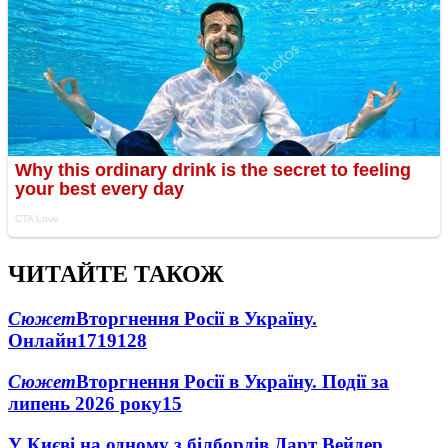
ЧИТАЙТЕ ТАКОЖ
Сюжет
Вторгнення Росії в Україну.
Онлайн
1719
128
Сюжет
Вторгнення Росії в Україну. Події за
липень 2026 року
15
У Києві на одному з білбордів Дарт Вейдер