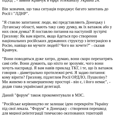
підхід", - заявив Кравчук в ефірі телеканалу Україна 24.
Він зазначив, що така ситуація породжує багато запитань до
Росії і "ЛДНР".
"Я ставлю запитання: люди, які представляють Донецьку і
Луганську області, мають таку саму думку, як їх ватажок або у
них своя думка? Я поставлю питання на наступній зустрічі
Гризлову: Як вам вірити, якщо йдеться про створення
національних російських державних структур з інтеграцією в
Росію, навіщо ви мучите людей? Чого ви хочете?" - сказав
Кравчук.
"Вони поводяться дуже хитро, думаю, вони скоро перехитрять
самі себе. Вони думають, що ніхто не зрозуміє, чого вони
хочуть насправді. Я вам навів приклад ТКГ, і те, що їх ватажок
говорив - діаметрально протилежні речі. Я задаю питання:
кому вірити? Гризлову, підлеглим Росії ОРДЛО, Пушиліну?
Ми живемо в незавершеному просторі - він є, і його немає", -
додав глава української делегації.
Даний "форум" також прокоментували в МЗС.
"Російське керівництво не залишає ідею перекроїти Україну
під свої лекала. "Форум" в Донецьку - створення перешкод
для мирної реінтеграції тимчасово окупованих територій