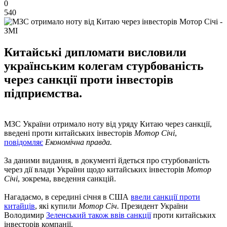
0
540
Китайські дипломати висловили
українським колегам стурбованість
через санкції проти інвесторів
підприємства.
МЗС України отримало ноту від уряду Китаю через санкції,
введені проти китайських інвесторів
Мотор Січі
,
повідомляє
Економічна правда.
За даними видання, в документі йдеться про стурбованість
через дії влади України щодо китайських інвесторів
Мотор
Січі
, зокрема, введення санкцій.
Нагадаємо, в середині січня в США
ввели санкції проти
китайців
, які купили
Мотор Січ.
Президент України
Володимир
Зеленський також ввів санкції
проти китайських
інвесторів компанії.