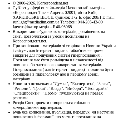
© 2000-2026, Korrespondent.net
Суб'єкт у сфері онлайн-медіа Назва онлайн-медіа –
«КореспонденТ.net» Адреса: 02091, місто Київ,
ХАРКІВСЬКЕ ШОСЕ, будинок 172-Б, офіс 208/1 E-mail:
sunlight@mediadim.com.ua
Телефон: 044-205-43-00
Ідентифікатор медіа – R40-06068
Використання будь-яких матеріалів, розміщених на
сайті, дозволяється за умови посилання на
Корреспондент.net.
При копіюванні матеріалів зі сторінки « Новини України
і світу» , для інтернет - видань - обов'язкове пряме
відкрите для пошукових систем гіперпосилання .
Посилання має бути розміщена в незалежності від
повного або часткового використання матеріалів.
Гіперпосилання ( для інтернет - видань) - повинна бути
розміщена в підзаголовку або в першому абзаці
матеріалу.
Новини з позначками "Думка", "Експертиза", "Заява",
"Регіони", "Гроші", "Влада", "Вибори", "Тест-драйв",
"Спецпроекти", "Промо" публікуються на правах
реклами.
Розділ Спецпроекти створюється спільно з
комерційними партнерами.
Будь яке копіювання, публікація, передрук, чи наступне
поширення інформації, що містить посилання на