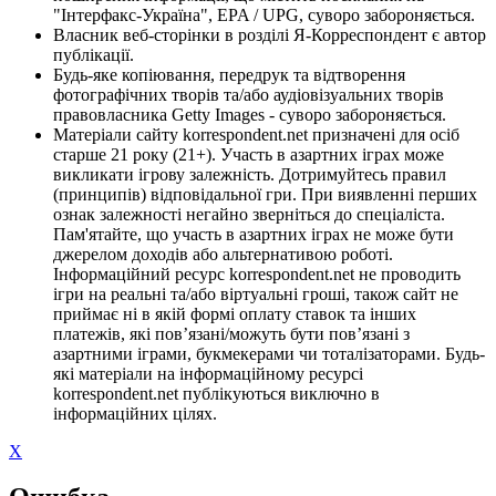
"Інтерфакс-Україна", EPA / UPG, суворо забороняється.
Власник веб-сторінки в розділі Я-Корреспондент є автор
публікації.
Будь-яке копіювання, передрук та відтворення
фотографічних творів та/або аудіовізуальних творів
правовласника Getty Images - суворо забороняється.
Матеріали сайту korrespondent.net призначені для осіб
старше 21 року (21+). Участь в азартних іграх може
викликати ігрову залежність. Дотримуйтесь правил
(принципів) відповідальної гри. При виявленні перших
ознак залежності негайно зверніться до спеціаліста.
Пам'ятайте, що участь в азартних іграх не може бути
джерелом доходів або альтернативою роботі.
Інформаційний ресурс korrespondent.net не проводить
ігри на реальні та/або віртуальні гроші, також сайт не
приймає ні в якій формі оплату ставок та інших
платежів, які пов’язані/можуть бути пов’язані з
азартними іграми, букмекерами чи тоталізаторами. Будь-
які матеріали на інформаційному ресурсі
korrespondent.net публікуються виключно в
інформаційних цілях.
X