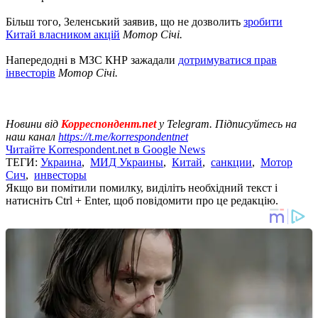
Більш того, Зеленський заявив, що не дозволить
зробити
Китай власником акцій
Мотор Січі.
Напередодні в МЗС КНР зажадали
дотримуватися прав
інвесторів
Мотор Січі.
Новини від
Корреспондент.net
у Telegram. Підписуйтесь на
наш канал
https://t.me/korrespondentnet
Читайте Korrespondent.net в Google News
ТЕГИ:
Украина
,
МИД Украины
,
Китай
,
санкции
,
Мотор
Сич
,
инвесторы
Якщо ви помітили помилку, виділіть необхідний текст і
натисніть Ctrl + Enter, щоб повідомити про це редакцію.