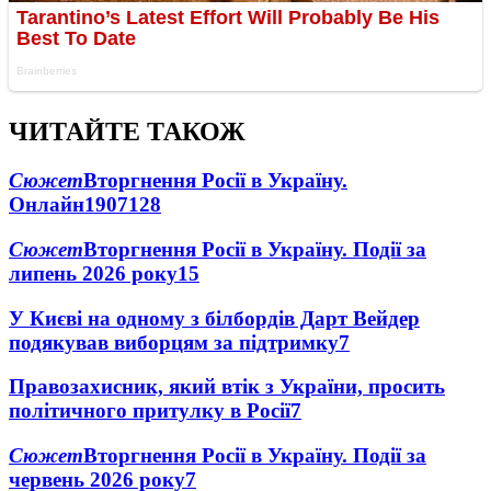
ЧИТАЙТЕ ТАКОЖ
Сюжет
Вторгнення Росії в Україну.
Онлайн
1907
128
Сюжет
Вторгнення Росії в Україну. Події за
липень 2026 року
15
У Києві на одному з білбордів Дарт Вейдер
подякував виборцям за підтримку
7
Правозахисник, який втік з України, просить
політичного притулку в Росії
7
Сюжет
Вторгнення Росії в Україну. Події за
червень 2026 року
7