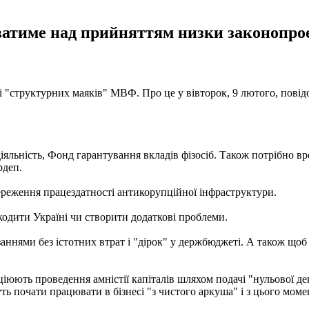
ватиме над прийняттям низки законопрое
і "структурних маяків" МВФ. Про це у вівторок, 9 лютого, пові
іяльність, Фонд гарантування вкладів фізосіб. Також потрібно в
рдеп.
реження працездатності антикорупційної інфраструктури.
одити Україні чи створити додаткові проблеми.
заннями без істотних втрат і "дірок" у держбюджеті. А також що
іюють проведення амністії капіталів шляхом подачі "нульової де
ть почати працювати в бізнесі "з чистого аркуша" і з цього моме