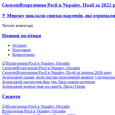
Сюжет
Вторгнення Росії в Україну. Події за 2022 
У Мережу виклали списки нардепів, які отримал
Читати коментарі
Новини політики
Останні
Популярні
Коментовані
Сюжет
Вторгнення Росії в Україну. Онлайн
Сюжет
Вторгнення Росії в Україну. Події за липень 2026 року
Зеленський сказав, коли настав переломний момент у відносин
Зеленський нагородив фон дер Ляєн новим орденом
Зеленський відреагував на смерть Ліндсі Грема
Сюжети
Вторгнення Росії в Україну. Онлайн