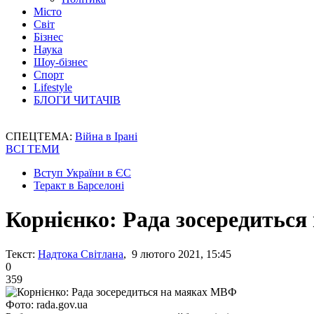
Місто
Світ
Бізнес
Наука
Шоу-бізнес
Спорт
Lifestyle
БЛОГИ ЧИТАЧІВ
СПЕЦТЕМА:
Війна в Ірані
ВСІ ТЕМИ
Вступ України в ЄС
Теракт в Барселоні
Корнієнко: Рада зосередитьс
Текст:
Надтока Світлана
, 9 лютого 2021, 15:45
0
359
Фото: rada.gov.ua