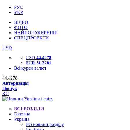
РУС
УКР
ВІДЕО
ФОТО
НАЙПОПУЛЯРНІШІ
СПЕЦПРОЕКТИ
USD
USD
44.4278
EUR
51.3281
Всі курси валют
44.4278
Авторизація
Пошук
RU
ВСІ РОЗДІЛИ
Головна
Україна
Всі новини розділу
Політика