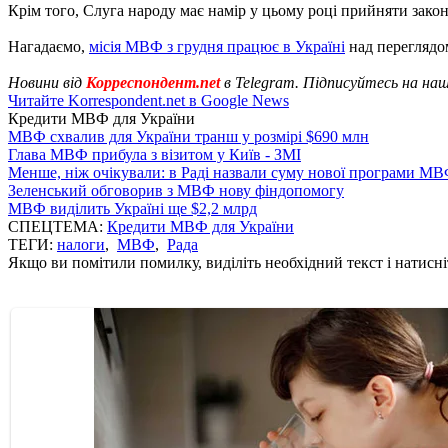
Крім того, Слуга народу має намір у цьому році прийняти закон
Нагадаємо,
місія МВФ з грудня працює в Україні
над переглядом
Новини від
Корреспондент.net
в Telegram. Підписуйтесь на на
Читайте Korrespondent.net в Google News
Кредити МВФ для України
МВФ схвалив для України транш у розмірі $690 млн
Глава МВФ прибула з візитом у Київ - ЗМІ
Менше, ніж очікували: в Раді назвали суму нової програми М
Зеленський обговорив з МВФ нову фіндопомогу
МВФ виділить Україні ще $2,2 млрд
СПЕЦТЕМА:
Кредити МВФ для України
ТЕГИ:
налоги
,
МВФ
,
Рада
Якщо ви помітили помилку, виділіть необхідний текст і натисніт