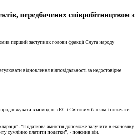
ктів, передбачених співробітництвом з
домив перший заступник голови фракції Слуга народу
регулювати відновлення відповідальності за недостовірне
б продовжувати взаємодію з ЄС і Світовим банком і позичати
кларації". "Податкова амністія допоможе залучити в економіку
нту сумлінно платити податки", - пояснив він.