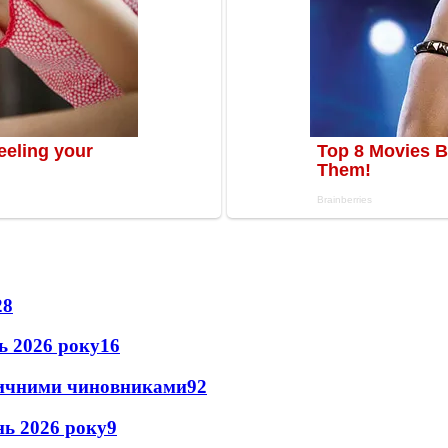
28
нь 2026 року
16
оличними чиновниками
9
2
ень 2026 року
9