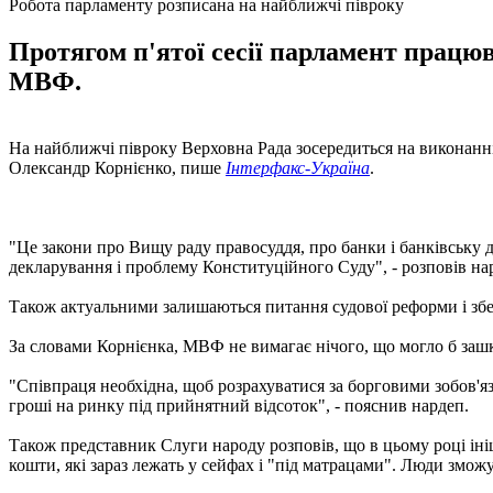
Робота парламенту розписана на найближчі півроку
Протягом п'ятої сесії парламент працю
МВФ.
На найближчі півроку Верховна Рада зосередиться на виконанн
Олександр Корнієнко, пише
Інтерфакс-Україна
.
"Це закони про Вищу раду правосуддя, про банки і банківську д
декларування і проблему Конституційного Суду", - розповів на
Також актуальними залишаються питання судової реформи і збе
За словами Корнієнка, МВФ не вимагає нічого, що могло б зашк
"Співпраця необхідна, щоб розрахуватися за борговими зобов'я
гроші на ринку під прийнятний відсоток", - пояснив нардеп.
Також представник Слуги народу розповів, що в цьому році ініц
кошти, які зараз лежать у сейфах і "під матрацами". Люди зможу