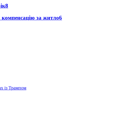
рік
8
и компенсацію за житло
6
ах із Трампом