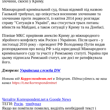
злочини, скоєні у Криму.
Міжнародний кримінальний суд, більш відомий під назвою
Гаазький трибунал, що опікується воєнними злочинами та
злочинами проти людяності, із квітня 2014 року розглядає
справу "Ситуація в Україні", яка стосується трьох питань:
вбивств на Майдані, а також ситуації у Криму та на Донбасі.
Пізніше МКС прирівняв анексію Криму до міжнародного
збройного конфлікту між Росією і Україною. Після цього - у
листопаді 2016 року - президент РФ Володимир Путін видав
розпорядження про вихід РФ з-під юрисдикції Міжнародного
кримінального суду та участі у Римському статуті. Україна при
цьому підписала Римський статут, але досі не ратифікувала
його.
Джерело:
Українська служба DW
Новини від
Корреспондент.net
в Telegram. Підписуйтесь на наш
канал
https://t.me/korrespondentnet
Читайте Korrespondent.net в Google News
ТЕГИ:
Росія
,
трибунал
Якщо ви помітили помилку, виділіть необхідний текст і