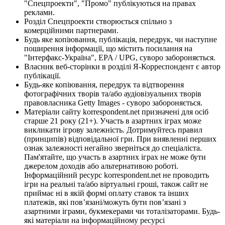
"Спецпроекти", "Промо" публікуються на правах
реклами.
Розділ Спецпроекти створюється спільно з
комерційними партнерами.
Будь яке копіювання, публікація, передрук, чи наступне
поширення інформації, що містить посилання на
"Інтерфакс-Україна", EPA / UPG, суворо забороняється.
Власник веб-сторінки в розділі Я-Корреспондент є автор
публікації.
Будь-яке копіювання, передрук та відтворення
фотографічних творів та/або аудіовізуальних творів
правовласника Getty Images - суворо забороняється.
Матеріали сайту korrespondent.net призначені для осіб
старше 21 року (21+). Участь в азартних іграх може
викликати ігрову залежність. Дотримуйтесь правил
(принципів) відповідальної гри. При виявленні перших
ознак залежності негайно зверніться до спеціаліста.
Пам'ятайте, що участь в азартних іграх не може бути
джерелом доходів або альтернативою роботі.
Інформаційний ресурс korrespondent.net не проводить
ігри на реальні та/або віртуальні гроші, також сайт не
приймає ні в якій формі оплату ставок та інших
платежів, які пов’язані/можуть бути пов’язані з
азартними іграми, букмекерами чи тоталізаторами. Будь-
які матеріали на інформаційному ресурсі