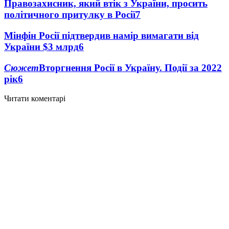
Правозахисник, який втік з України, просить
політичного притулку в Росії
7
Мінфін Росії підтвердив намір вимагати від
України $3 млрд
6
Сюжет
Вторгнення Росії в Україну. Події за 2022
рік
6
Читати коментарі