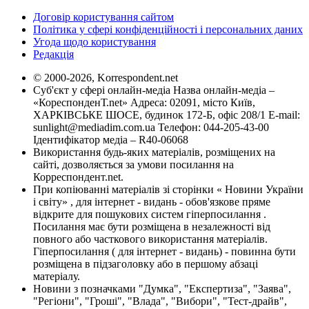
Договір користування сайтом
Політика у сфері конфіденційності і персональних даних
Угода щодо користування
Редакція
© 2000-2026, Korrespondent.net
Суб'єкт у сфері онлайн-медіа Назва онлайн-медіа –
«КореспонденТ.net» Адреса: 02091, місто Київ,
ХАРКІВСЬКЕ ШОСЕ, будинок 172-Б, офіс 208/1 E-mail:
sunlight@mediadim.com.ua
Телефон: 044-205-43-00
Ідентифікатор медіа – R40-06068
Використання будь-яких матеріалів, розміщених на
сайті, дозволяється за умови посилання на
Корреспондент.net.
При копіюванні матеріалів зі сторінки « Новини України
і світу» , для інтернет - видань - обов'язкове пряме
відкрите для пошукових систем гіперпосилання .
Посилання має бути розміщена в незалежності від
повного або часткового використання матеріалів.
Гіперпосилання ( для інтернет - видань) - повинна бути
розміщена в підзаголовку або в першому абзаці
матеріалу.
Новини з позначками "Думка", "Експертиза", "Заява",
"Регіони", "Гроші", "Влада", "Вибори", "Тест-драйв",