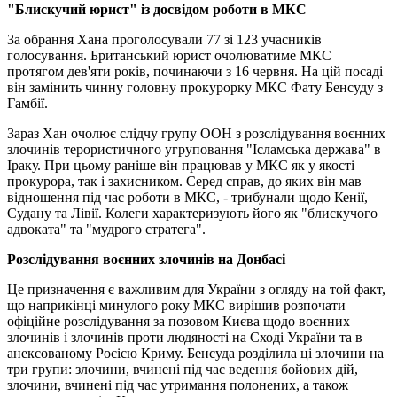
"Блискучий юрист" із досвідом роботи в МКС
За обрання Хана проголосували 77 зі 123 учасників
голосування. Британський юрист очолюватиме МКС
протягом дев'яти років, починаючи з 16 червня. На цій посаді
він замінить чинну головну прокурорку МКС Фату Бенсуду з
Гамбії.
Зараз Хан очолює слідчу групу ООН з розслідування воєнних
злочинів терористичного угруповання "Ісламська держава" в
Іраку. При цьому раніше він працював у МКС як у якості
прокурора, так і захисником. Серед справ, до яких він мав
відношення під час роботи в МКС, - трибунали щодо Кенії,
Судану та Лівії. Колеги характеризують його як "блискучого
адвоката" та "мудрого стратега".
Розслідування воєнних злочинів на Донбасі
Це призначення є важливим для України з огляду на той факт,
що наприкінці минулого року МКС вирішив розпочати
офіційне розслідування за позовом Києва щодо воєнних
злочинів і злочинів проти людяності на Сході України та в
анексованому Росією Криму. Бенсуда розділила ці злочини на
три групи: злочини, вчинені під час ведення бойових дій,
злочини, вчинені під час утримання полонених, а також