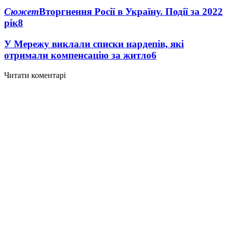
Сюжет
Вторгнення Росії в Україну. Події за 2022
рік
8
У Мережу виклали списки нардепів, які
отримали компенсацію за житло
6
Читати коментарі