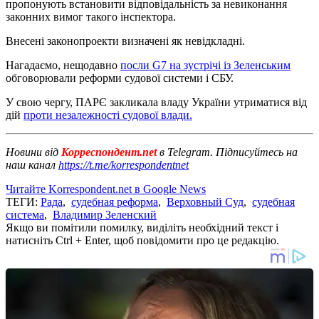
пропонують встановити відповідальність за невиконання
законних вимог такого інспектора.
Внесені законопроекти визначені як невідкладні.
Нагадаємо, нещодавно
посли G7 на зустрічі із Зеленським
обговорювали реформи судової системи і СБУ.
У свою чергу, ПАРЄ закликала владу України утриматися від
дій
проти незалежності судової влади.
Новини від
Корреспондент.net
в Telegram. Підписуйтесь на
наш канал
https://t.me/korrespondentnet
Читайте Korrespondent.net в Google News
ТЕГИ:
Рада
,
судебная реформа
,
Верховный Суд
,
судебная
система
,
Владимир Зеленский
Якщо ви помітили помилку, виділіть необхідний текст і
натисніть Ctrl + Enter, щоб повідомити про це редакцію.