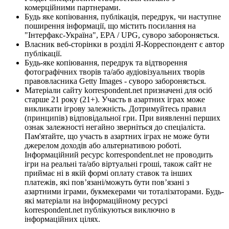
комерційними партнерами.
Будь яке копіювання, публікація, передрук, чи наступне
поширення інформації, що містить посилання на
"Інтерфакс-Україна", EPA / UPG, суворо забороняється.
Власник веб-сторінки в розділі Я-Корреспондент є автор
публікації.
Будь-яке копіювання, передрук та відтворення
фотографічних творів та/або аудіовізуальних творів
правовласника Getty Images - суворо забороняється.
Матеріали сайту korrespondent.net призначені для осіб
старше 21 року (21+). Участь в азартних іграх може
викликати ігрову залежність. Дотримуйтесь правил
(принципів) відповідальної гри. При виявленні перших
ознак залежності негайно зверніться до спеціаліста.
Пам'ятайте, що участь в азартних іграх не може бути
джерелом доходів або альтернативою роботі.
Інформаційний ресурс korrespondent.net не проводить
ігри на реальні та/або віртуальні гроші, також сайт не
приймає ні в якій формі оплату ставок та інших
платежів, які пов’язані/можуть бути пов’язані з
азартними іграми, букмекерами чи тоталізаторами. Будь-
які матеріали на інформаційному ресурсі
korrespondent.net публікуються виключно в
інформаційних цілях.