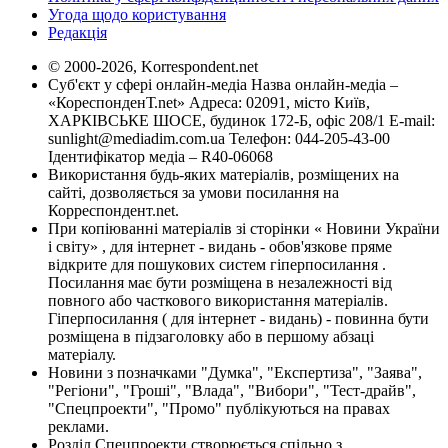
Угода щодо користування
Редакція
© 2000-2026, Korrespondent.net
Суб'єкт у сфері онлайн-медіа Назва онлайн-медіа –
«КореспонденТ.net» Адреса: 02091, місто Київ,
ХАРКІВСЬКЕ ШОСЕ, будинок 172-Б, офіс 208/1 E-mail:
sunlight@mediadim.com.ua
Телефон: 044-205-43-00
Ідентифікатор медіа – R40-06068
Використання будь-яких матеріалів, розміщених на
сайті, дозволяється за умови посилання на
Корреспондент.net.
При копіюванні матеріалів зі сторінки « Новини України
і світу» , для інтернет - видань - обов'язкове пряме
відкрите для пошукових систем гіперпосилання .
Посилання має бути розміщена в незалежності від
повного або часткового використання матеріалів.
Гіперпосилання ( для інтернет - видань) - повинна бути
розміщена в підзаголовку або в першому абзаці
матеріалу.
Новини з позначками "Думка", "Експертиза", "Заява",
"Регіони", "Гроші", "Влада", "Вибори", "Тест-драйв",
"Спецпроекти", "Промо" публікуються на правах
реклами.
Розділ Спецпроекти створюється спільно з