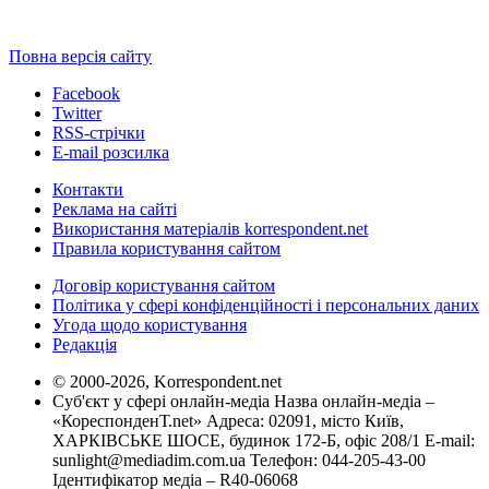
Повна версія сайту
Facebook
Twitter
RSS-стрічки
E-mail розсилка
Контакти
Реклама на сайті
Використання матеріалів korrespondent.net
Правила користування сайтом
Договір користування сайтом
Політика у сфері конфіденційності і персональних даних
Угода щодо користування
Редакція
© 2000-2026, Korrespondent.net
Суб'єкт у сфері онлайн-медіа Назва онлайн-медіа –
«КореспонденТ.net» Адреса: 02091, місто Київ,
ХАРКІВСЬКЕ ШОСЕ, будинок 172-Б, офіс 208/1 E-mail:
sunlight@mediadim.com.ua
Телефон: 044-205-43-00
Ідентифікатор медіа – R40-06068