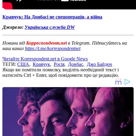
Кравчук: На Донбасі не спецоперація, а війна
Джерело:
Українська служба DW
Новини від
Корреспондент.net
в Telegram. Підписуйтесь на
наш канал
https://t.me/korrespondentnet
Читайте Korrespondent.net в Google News
ТЕГИ:
США
,
Кравчук
,
Росія
,
Донбас
,
Джо Байден
Якщо ви помітили помилку, виділіть необхідний текст і
натисніть Ctrl + Enter, щоб повідомити про це редакцію.