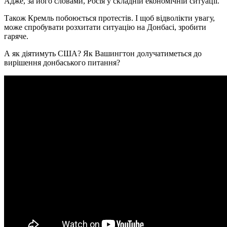
Адже, за його словами, Росія у складній економічній ситуації.
Також Кремль побоюється протестів. І щоб відволікти увагу,
може спробувати розхитати ситуацію на Донбасі, зробити
гаряче.
А як діятимуть США? Як Вашингтон долучатиметься до
вирішення донбаського питання?