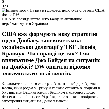
0
923
Фото: DW
США за президентства Джо Байдена активніше
перейматимуться Україною
США вже формують нову стратегію
щодо Донбасу, запевняє глава
української делегації у ТКГ Леонід
Кравчук. Чи справді це так? І як
впливатиме Джо Байден на ситуацію
на Донбасі? DW опитала відомих
заокеанських політологів.
За словами старшого експерта Атлантичної ради Аріеля
Коена, який родом з Криму й уважно стежить за подіями в
Україні, між Вашингтоном і Берліном є консенсус щодо
безпеки та стабільності України, але є ознаки ймовірного
загострення ситуації на Донбасі навесні.