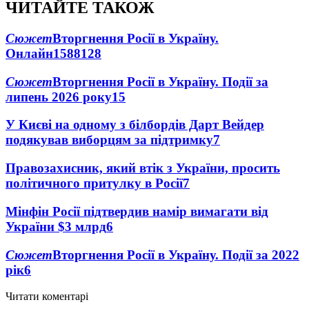
ЧИТАЙТЕ ТАКОЖ
Сюжет
Вторгнення Росії в Україну.
Онлайн
1588
128
Сюжет
Вторгнення Росії в Україну. Події за
липень 2026 року
15
У Києві на одному з білбордів Дарт Вейдер
подякував виборцям за підтримку
7
Правозахисник, який втік з України, просить
політичного притулку в Росії
7
Мінфін Росії підтвердив намір вимагати від
України $3 млрд
6
Сюжет
Вторгнення Росії в Україну. Події за 2022
рік
6
Читати коментарі