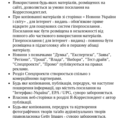
Використання будь-яких матеріалів, розміщених на
сайті, дозволяється за умови посилання на
Корреспондент.net.
При копіюванні матеріалів зі сторінки « Новини України
і світу» , для інтернет - видань - обов'язкове пряме
відкрите для пошукових систем гіперпосилання .
Посилання має бути розміщена в незалежності від
повного або часткового використання матеріалів.
Гіперпосилання ( для інтернет - видань) - повинна бути
розміщена в підзаголовку або в першому абзаці
матеріалу.
Новини з позначками "Думка", "Експертиза", "Заява",
"Регіони", "Гроші", "Влада", "Вибори", "Тест-драйв",
"Спецпроекти", "Промо" публікуються на правах
реклами.
Розділ Спецпроекти створюється спільно з
комерційними партнерами.
Будь яке копіювання, публікація, передрук, чи наступне
поширення інформації, що містить посилання на
"Інтерфакс-Україна", EPA / UPG, суворо забороняється.
Власник веб-сторінки в розділі Я-Корреспондент є автор
публікації.
Будь-яке копіювання, передрук та відтворення
фотографічних творів та/або аудіовізуальних творів
правовласника Getty Images - суворо забороняється.