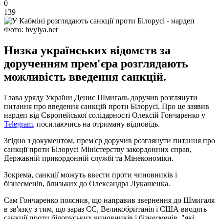
0
139
Фото: hvylya.net
Низка українських відомств за
дорученням прем'єра розглядають
можливість введення санкцій.
Глава уряду України Денис Шмигаль доручив розглянути
питання про введення санкцій проти Білорусі. Про це заявив
нардеп від Європейської солідарності Олексій Гончаренко у
Telegram
, посилаючись на отриману відповідь.
Згідно з документом, прем'єр доручив розглянути питання про
санкції проти Білорусі Міністерству закордонних справ,
Державній прикордонній службі та Мінекономіки.
Зокрема, санкції можуть ввести проти чиновників і
бізнесменів, близьких до Олександра Лукашенка.
Сам Гончаренко пояснив, що направив звернення до Шмигаля
в зв'язку з тим, що зараз ЄС, Великобританія і США вводять
санкції проти білоруських чиновників і бізнесменів, "які