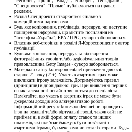
"Регіони", "Гроші", "Влада", "Вибори", "Тест-драйв",
"Спецпроекти", "Промо" публікуються на правах
реклами.
Розділ Спецпроекти створюється спільно з
комерційними партнерами.
Будь яке копіювання, публікація, передрук, чи наступне
поширення інформації, що містить посилання на
"Інтерфакс-Україна", EPA / UPG, суворо забороняється.
Власник веб-сторінки в розділі Я-Корреспондент є автор
публікації.
Будь-яке копіювання, передрук та відтворення
фотографічних творів та/або аудіовізуальних творів
правовласника Getty Images - суворо забороняється.
Матеріали сайту korrespondent.net призначені для осіб
старше 21 року (21+). Участь в азартних іграх може
викликати ігрову залежність. Дотримуйтесь правил
(принципів) відповідальної гри. При виявленні перших
ознак залежності негайно зверніться до спеціаліста.
Пам'ятайте, що участь в азартних іграх не може бути
джерелом доходів або альтернативою роботі.
Інформаційний ресурс korrespondent.net не проводить
ігри на реальні та/або віртуальні гроші, також сайт не
приймає ні в якій формі оплату ставок та інших
платежів, які пов’язані/можуть бути пов’язані з
азартними іграми, букмекерами чи тоталізаторами. Будь-