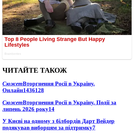
ЧИТАЙТЕ ТАКОЖ
Сюжет
Вторгнення Росії в Україну.
Онлайн
1436
128
Сюжет
Вторгнення Росії в Україну. Події за
липень 2026 року
14
У Києві на одному з білбордів Дарт Вейдер
подякував виборцям за підтримку
7