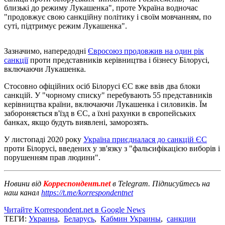
близькі до режиму Лукашенка", проте Україна водночас
"продовжує свою санкційну політику і своїм мовчанням, по
суті, підтримує режим Лукашенка".
Зазначимо, напередодні
Євросоюз продовжив на один рік
санкції
проти представників керівництва і бізнесу Білорусі,
включаючи Лукашенка.
Стосовно офіційних осіб Білорусі ЄС вже ввів два блоки
санкцій. У "чорному списку" перебувають 55 представників
керівництва країни, включаючи Лукашенка і силовиків. Їм
забороняється в'їзд в ЄС, а їхні рахунки в європейських
банках, якщо будуть виявлені, заморозять.
У листопаді 2020 року
Україна приєдналася до санкцій ЄС
проти Білорусі, введених у зв'язку з "фальсифікацією виборів і
порушенням прав людини".
Новини від
Корреспондент.net
в Telegram. Підписуйтесь на
наш канал
https://t.me/korrespondentnet
Читайте Korrespondent.net в Google News
ТЕГИ:
Украина
,
Беларусь
,
Кабмин Украины
,
санкции