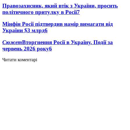
Правозахисник, який втік з України, просить
політичного притулку в Росії
7
Мінфін Росії підтвердив намір вимагати від
України $3 млрд
6
Сюжет
Вторгнення Росії в Україну. Події за
червень 2026 року
6
Читати коментарі