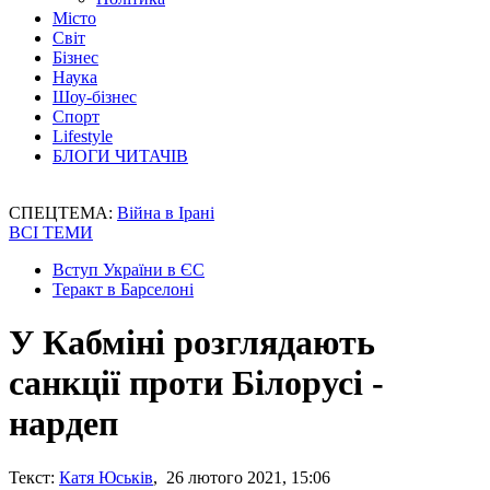
Місто
Світ
Бізнес
Наука
Шоу-бізнес
Спорт
Lifestyle
БЛОГИ ЧИТАЧІВ
СПЕЦТЕМА:
Війна в Ірані
ВСІ ТЕМИ
Вступ України в ЄС
Теракт в Барселоні
У Кабміні розглядають
санкції проти Білорусі -
нардеп
Текст:
Катя Юськів
, 26 лютого 2021, 15:06