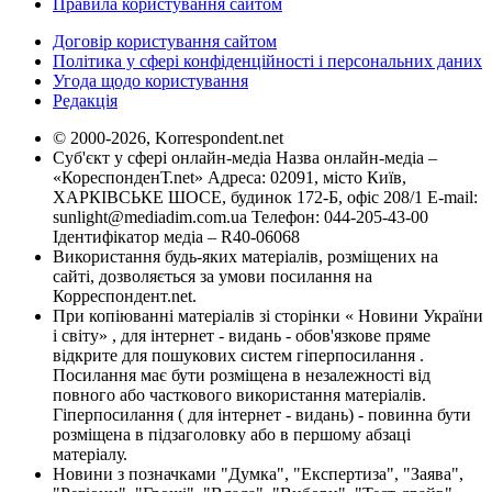
Правила користування сайтом
Договір користування сайтом
Політика у сфері конфіденційності і персональних даних
Угода щодо користування
Редакція
© 2000-2026, Korrespondent.net
Суб'єкт у сфері онлайн-медіа Назва онлайн-медіа –
«КореспонденТ.net» Адреса: 02091, місто Київ,
ХАРКІВСЬКЕ ШОСЕ, будинок 172-Б, офіс 208/1 E-mail:
sunlight@mediadim.com.ua
Телефон: 044-205-43-00
Ідентифікатор медіа – R40-06068
Використання будь-яких матеріалів, розміщених на
сайті, дозволяється за умови посилання на
Корреспондент.net.
При копіюванні матеріалів зі сторінки « Новини України
і світу» , для інтернет - видань - обов'язкове пряме
відкрите для пошукових систем гіперпосилання .
Посилання має бути розміщена в незалежності від
повного або часткового використання матеріалів.
Гіперпосилання ( для інтернет - видань) - повинна бути
розміщена в підзаголовку або в першому абзаці
матеріалу.
Новини з позначками "Думка", "Експертиза", "Заява",