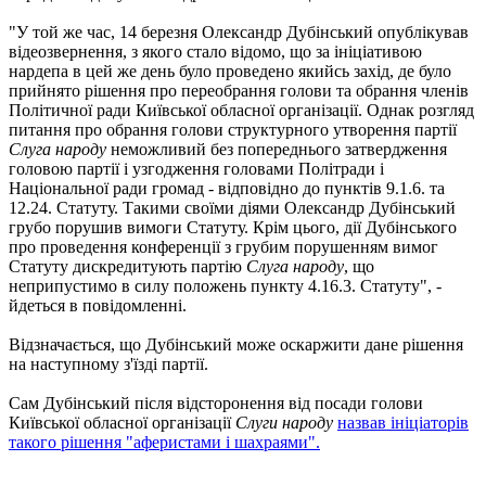
"У той же час, 14 березня Олександр Дубінський опублікував
відеозвернення, з якого стало відомо, що за ініціативою
нардепа в цей же день було проведено якийсь захід, де було
прийнято рішення про переобрання голови та обрання членів
Політичної ради Київської обласної організації. Однак розгляд
питання про обрання голови структурного утворення партії
Слуга народу
неможливий без попереднього затвердження
головою партії і узгодження головами Політради і
Національної ради громад - відповідно до пунктів 9.1.6. та
12.24. Статуту. Такими своїми діями Олександр Дубінський
грубо порушив вимоги Статуту. Крім цього, дії Дубінського
про проведення конференції з грубим порушенням вимог
Статуту дискредитують партію
Слуга народу
, що
неприпустимо в силу положень пункту 4.16.3. Статуту", -
йдеться в повідомленні.
Відзначається, що Дубінський може оскаржити дане рішення
на наступному з'їзді партії.
Сам Дубінський після відсторонення від посади голови
Київської обласної організації
Слуги народу
назвав ініціаторів
такого рішення "аферистами і шахраями".