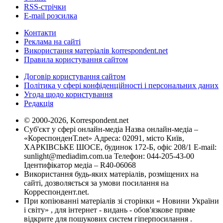
RSS-стрічки
E-mail розсилка
Контакти
Реклама на сайті
Використання матеріалів korrespondent.net
Правила користування сайтом
Договір користування сайтом
Політика у сфері конфіденційності і персональних даних
Угода щодо користування
Редакція
© 2000-2026, Korrespondent.net
Суб'єкт у сфері онлайн-медіа Назва онлайн-медіа –
«КореспонденТ.net» Адреса: 02091, місто Київ,
ХАРКІВСЬКЕ ШОСЕ, будинок 172-Б, офіс 208/1 E-mail:
sunlight@mediadim.com.ua
Телефон: 044-205-43-00
Ідентифікатор медіа – R40-06068
Використання будь-яких матеріалів, розміщених на
сайті, дозволяється за умови посилання на
Корреспондент.net.
При копіюванні матеріалів зі сторінки « Новини України
і світу» , для інтернет - видань - обов'язкове пряме
відкрите для пошукових систем гіперпосилання .