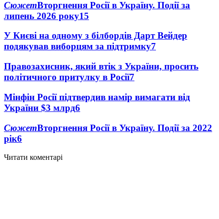
Сюжет
Вторгнення Росії в Україну. Події за
липень 2026 року
15
У Києві на одному з білбордів Дарт Вейдер
подякував виборцям за підтримку
7
Правозахисник, який втік з України, просить
політичного притулку в Росії
7
Мінфін Росії підтвердив намір вимагати від
України $3 млрд
6
Сюжет
Вторгнення Росії в Україну. Події за 2022
рік
6
Читати коментарі