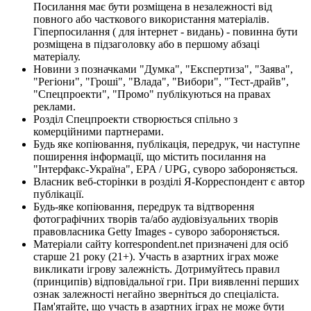
Посилання має бути розміщена в незалежності від
повного або часткового використання матеріалів.
Гіперпосилання ( для інтернет - видань) - повинна бути
розміщена в підзаголовку або в першому абзаці
матеріалу.
Новини з позначками "Думка", "Експертиза", "Заява",
"Регіони", "Гроші", "Влада", "Вибори", "Тест-драйв",
"Спецпроекти", "Промо" публікуються на правах
реклами.
Розділ Спецпроекти створюється спільно з
комерційними партнерами.
Будь яке копіювання, публікація, передрук, чи наступне
поширення інформації, що містить посилання на
"Інтерфакс-Україна", EPA / UPG, суворо забороняється.
Власник веб-сторінки в розділі Я-Корреспондент є автор
публікації.
Будь-яке копіювання, передрук та відтворення
фотографічних творів та/або аудіовізуальних творів
правовласника Getty Images - суворо забороняється.
Матеріали сайту korrespondent.net призначені для осіб
старше 21 року (21+). Участь в азартних іграх може
викликати ігрову залежність. Дотримуйтесь правил
(принципів) відповідальної гри. При виявленні перших
ознак залежності негайно зверніться до спеціаліста.
Пам'ятайте, що участь в азартних іграх не може бути