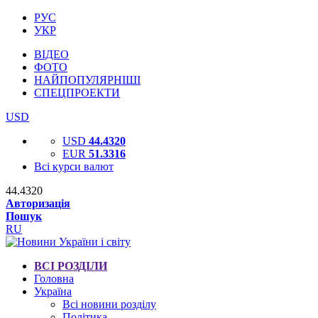
РУС
УКР
ВІДЕО
ФОТО
НАЙПОПУЛЯРНІШІ
СПЕЦПРОЕКТИ
USD
USD
44.4320
EUR
51.3316
Всі курси валют
44.4320
Авторизація
Пошук
RU
ВСІ РОЗДІЛИ
Головна
Україна
Всі новини розділу
Політика