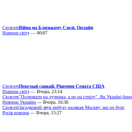
Сюжет
Війна на Близькому Сході. Онлайн
Новини світу
— 00:07
Сюжет
Пекельні санкції. Рішення Сената США
Новини світу
— Вчора, 23:14
Сюжет
"Полювати на лучника, а не на стрілу". Як Україні бор
Новини України
— Вчора, 16:36
Сюжет
Загадковий звук вибуху налякав Москву: що це було
Росія новини
— Вчора, 15:27