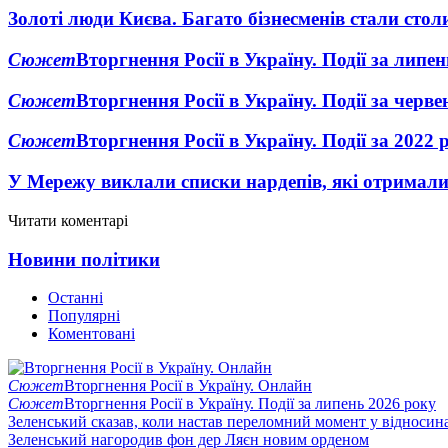
Золоті люди Києва. Багато бізнесменів стали ст
Сюжет
Вторгнення Росії в Україну. Події за липе
Сюжет
Вторгнення Росії в Україну. Події за черв
Сюжет
Вторгнення Росії в Україну. Події за 2022 
У Мережу виклали списки нардепів, які отримал
Читати коментарі
Новини політики
Останні
Популярні
Коментовані
Сюжет
Вторгнення Росії в Україну. Онлайн
Сюжет
Вторгнення Росії в Україну. Події за липень 2026 року
Зеленський сказав, коли настав переломний момент у відносин
Зеленський нагородив фон дер Ляєн новим орденом