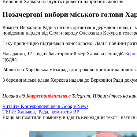
Вибори в Харкові планують провести наприкінці жовтня
Позачергові вибори міського голови Ха
Комітет Верховної Ради з питань організації державної влади і
повідомив нардеп від Слуги народу Олександр Качура в телегр
Таку пропозицію підтримали одноголосно. Далі її повинні розгл
Нагадаємо, 17 грудня багаторічний мер Харкова Геннадій
Керн
грудня.
24 лютого Харківська міськрада достроково припинила повнов
3 березня міська влада Харкова надала до Верховної Ради доку
Новини від
Корреспондент.net
в Telegram. Підписуйтесь на на
Читайте Korrespondent.net в Google News
ТЕГИ:
Харьков
,
Рада
,
комитеты ВР
Якщо ви помітили помилку, виділіть необхідний текст і натисніт