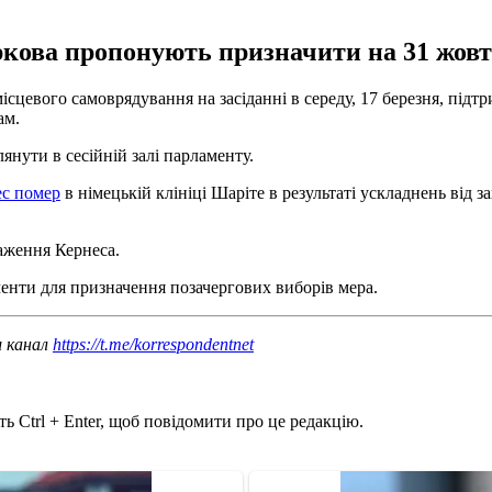
ркова пропонують призначити на 31 жовт
 місцевого самоврядування на засіданні в середу, 17 березня, під
ам.
янути в сесійній залі парламенту.
ес помер
в німецькій клініці Шаріте в результаті ускладнень від
аження Кернеса.
менти для призначення позачергових виборів мера.
ш канал
https://t.me/korrespondentnet
ь Ctrl + Enter, щоб повідомити про це редакцію.