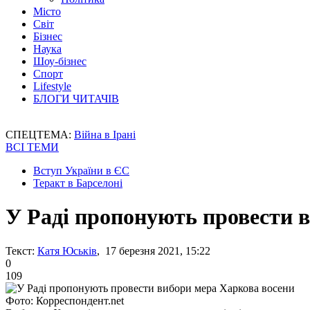
Місто
Світ
Бізнес
Наука
Шоу-бізнес
Спорт
Lifestyle
БЛОГИ ЧИТАЧІВ
СПЕЦТЕМА:
Війна в Ірані
ВСІ ТЕМИ
Вступ України в ЄС
Теракт в Барселоні
У Раді пропонують провести 
Текст:
Катя Юськів
, 17 березня 2021, 15:22
0
109
Фото: Корреспондент.net