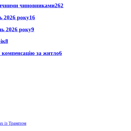
оличними чиновниками
26
2
нь 2026 року
16
ень 2026 року
9
рік
8
и компенсацію за житло
6
ах із Трампом