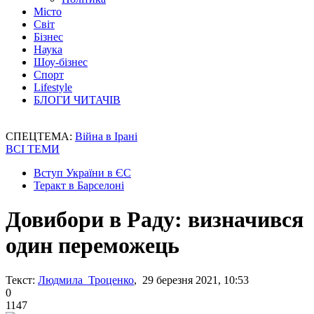
Місто
Світ
Бізнес
Наука
Шоу-бізнес
Спорт
Lifestyle
БЛОГИ ЧИТАЧІВ
СПЕЦТЕМА:
Війна в Ірані
ВСІ ТЕМИ
Вступ України в ЄС
Теракт в Барселоні
Довибори в Раду: визначився
один переможець
Текст:
Людмила Троценко
, 29 березня 2021, 10:53
0
1147