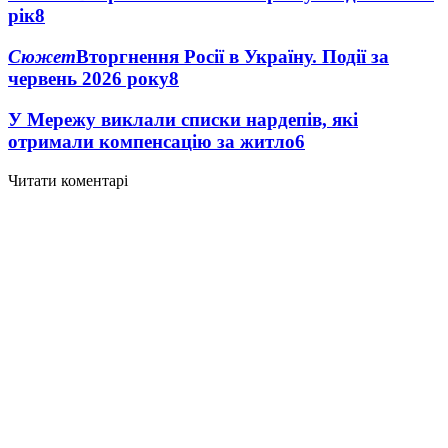
рік
8
Сюжет
Вторгнення Росії в Україну. Події за
червень 2026 року
8
У Мережу виклали списки нардепів, які
отримали компенсацію за житло
6
Читати коментарі