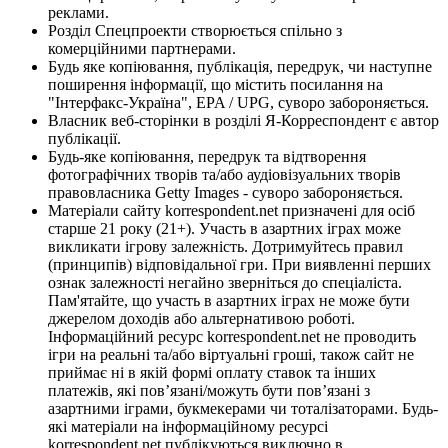
реклами.
Розділ Спецпроекти створюється спільно з
комерційними партнерами.
Будь яке копіювання, публікація, передрук, чи наступне
поширення інформації, що містить посилання на
"Інтерфакс-Україна", EPA / UPG, суворо забороняється.
Власник веб-сторінки в розділі Я-Корреспондент є автор
публікації.
Будь-яке копіювання, передрук та відтворення
фотографічних творів та/або аудіовізуальних творів
правовласника Getty Images - суворо забороняється.
Матеріали сайту korrespondent.net призначені для осіб
старше 21 року (21+). Участь в азартних іграх може
викликати ігрову залежність. Дотримуйтесь правил
(принципів) відповідальної гри. При виявленні перших
ознак залежності негайно зверніться до спеціаліста.
Пам'ятайте, що участь в азартних іграх не може бути
джерелом доходів або альтернативою роботі.
Інформаційний ресурс korrespondent.net не проводить
ігри на реальні та/або віртуальні гроші, також сайт не
приймає ні в якій формі оплату ставок та інших
платежів, які пов’язані/можуть бути пов’язані з
азартними іграми, букмекерами чи тоталізаторами. Будь-
які матеріали на інформаційному ресурсі
korrespondent.net публікуються виключно в