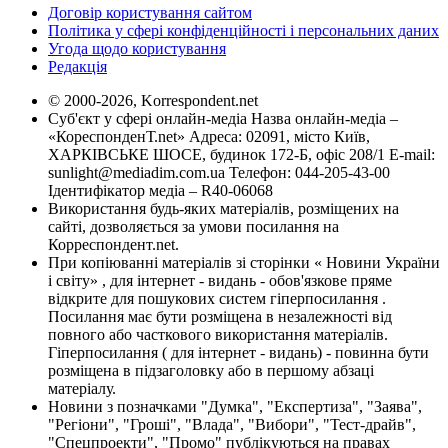
Договір користування сайтом
Політика у сфері конфіденційності і персональних даних
Угода щодо користування
Редакція
© 2000-2026, Korrespondent.net
Суб'єкт у сфері онлайн-медіа Назва онлайн-медіа –
«КореспонденТ.net» Адреса: 02091, місто Київ,
ХАРКІВСЬКЕ ШОСЕ, будинок 172-Б, офіс 208/1 E-mail:
sunlight@mediadim.com.ua
Телефон: 044-205-43-00
Ідентифікатор медіа – R40-06068
Використання будь-яких матеріалів, розміщених на
сайті, дозволяється за умови посилання на
Корреспондент.net.
При копіюванні матеріалів зі сторінки « Новини України
і світу» , для інтернет - видань - обов'язкове пряме
відкрите для пошукових систем гіперпосилання .
Посилання має бути розміщена в незалежності від
повного або часткового використання матеріалів.
Гіперпосилання ( для інтернет - видань) - повинна бути
розміщена в підзаголовку або в першому абзаці
матеріалу.
Новини з позначками "Думка", "Експертиза", "Заява",
"Регіони", "Гроші", "Влада", "Вибори", "Тест-драйв",
"Спецпроекти", "Промо" публікуються на правах