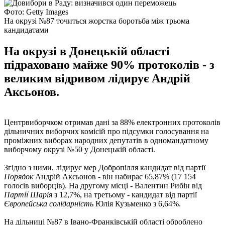
Фото: Getty Images
На окрузі №87 точиться жорстка боротьба між трьома
кандидатами
На окрузі в Донецькій області
підраховано майже 90% протоколів - з
великим відривом лідирує Андрій
Аксьонов.
Центрвиборчком отримав дані за 88% електронних протоколів
дільничних виборчих комісій про підсумки голосування на
проміжних виборах народних депутатів в одномандатному
виборчому окрузі №50 у Донецькій області.
Згідно з ними, лідирує мер Добропілля кандидат від партії
Порядок
Андрій Аксьонов - він набирає 65,87% (17 154
голосів виборців). На другому місці - Валентин Рибін від
Партії Шарія
з 12,7%, на третьому - кандидат від партії
Європейська солідарність
Юлія Кузьменко з 6,64%.
На дільниці №87 в Івано-Франківській області оброблено