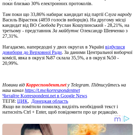
поки близько 30% електронних протоколів.
Там поки що 33,86% набирає кандидат від партії
Слуга народу
Василь Вірастюк (4859 голосів виборців). На другому місці
кандидат від ВО
Свобода
Руслан Кошулинський - 28,21%, на
третьому - представник
За майбутнє
Олександр Шевченко з
27,31%.
Нагадаємо, напередодні у двох округах в Україні
відбулися
довибори до Верховної Ради
. За даними Центральної виборчої
комісії, явка в окрузі №87 склала 35,5%, а в окрузі №50 -
20,99%.
Новини від
Корреспондент.net
у Telegram. Підписуйтесь на
наш канал
https://t.me/korrespondentnet
Читайте Korrespondent.net в Google News
ТЕГИ:
ЦИК
,
Донецкая область
Якщо ви помітили помилку, виділіть необхідний текст і
натисніть Ctrl + Enter, щоб повідомити про це редакцію.