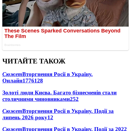
ЧИТАЙТЕ ТАКОЖ
Сюжет
Вторгнення Росії в Україну.
Онлайн
1776
128
Золоті люди Києва. Багато бізнесменів стали
столичними чиновниками
25
2
Сюжет
Вторгнення Росії в Україну. Події за
липень 2026 року
12
Сюжет
Вторгнення Росії в Україну. Події за 2022