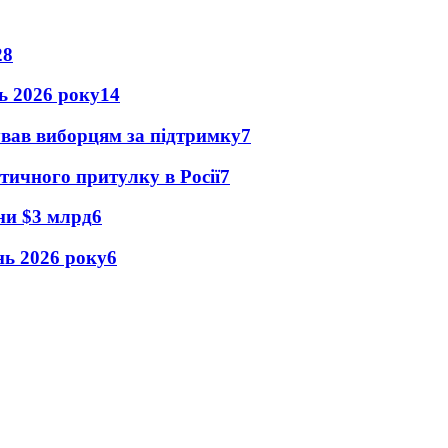
28
нь 2026 року
14
ував виборцям за підтримку
7
тичного притулку в Росії
7
їни $3 млрд
6
ень 2026 року
6