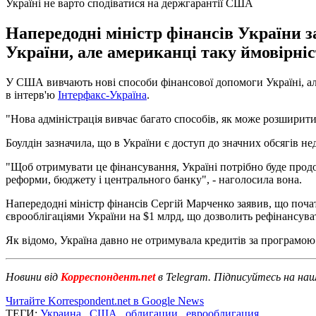
Україні не варто сподіватися на держгарантії США
Напередодні міністр фінансів України 
України, але американці таку ймовірні
У США вивчають нові способи фінансової допомоги Україні, але
в інтерв'ю
Інтерфакс-Україна
.
"Нова адміністрація вивчає багато способів, як може розширити
Боулдін зазначила, що в України є доступ до значних обсягів 
"Щоб отримувати це фінансування, Україні потрібно буде продо
реформи, бюджету і центрального банку", - наголосила вона.
Напередодні міністр фінансів Сергій Марченко заявив, що поча
єврооблігаціями України на $1 млрд, що дозволить рефінансува
Як відомо, Україна давно не отримувала кредитів за програмо
Новини від
Корреспондент.net
в Telegram. Підписуйтесь на на
Читайте Korrespondent.net в Google News
ТЕГИ:
Украина
,
США
,
облигации
,
еврооблигация