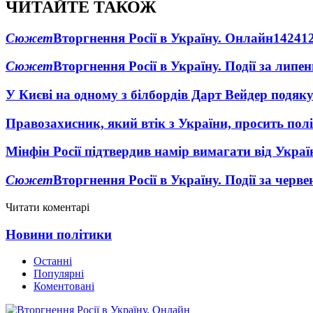
ЧИТАЙТЕ ТАКОЖ
Сюжет
Вторгнення Росії в Україну. Онлайн
1424
1
Сюжет
Вторгнення Росії в Україну. Події за липе
У Києві на одному з білбордів Дарт Вейдер подяк
Правозахисник, який втік з України, просить полі
Мінфін Росії підтвердив намір вимагати від Укра
Сюжет
Вторгнення Росії в Україну. Події за черв
Читати коментарі
Новини політики
Останні
Популярні
Коментовані