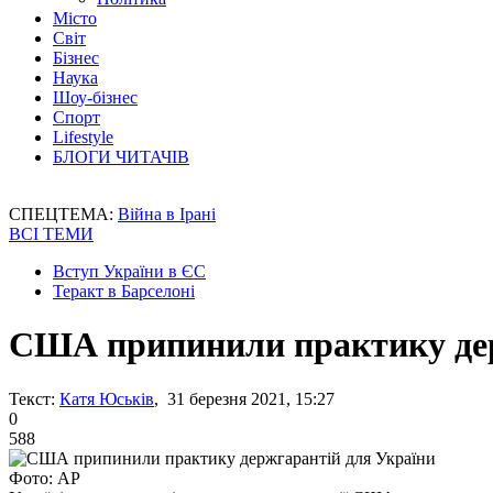
Місто
Світ
Бізнес
Наука
Шоу-бізнес
Спорт
Lifestyle
БЛОГИ ЧИТАЧІВ
СПЕЦТЕМА:
Війна в Ірані
ВСІ ТЕМИ
Вступ України в ЄС
Теракт в Барселоні
США припинили практику дер
Текст:
Катя Юськів
, 31 березня 2021, 15:27
0
588
Фото: AP