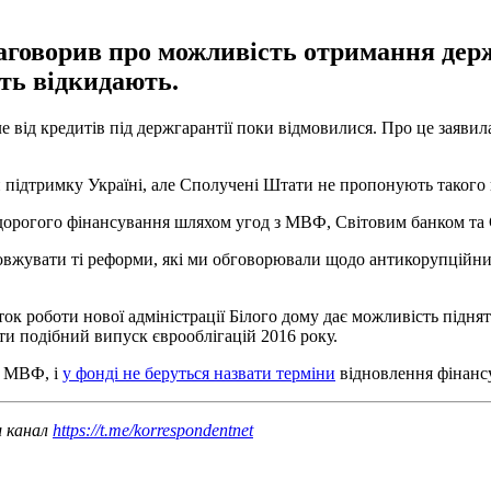
заговорив про можливість отримання де
сть відкидають.
 від кредитів під держгарантії поки відмовилися. Про це заяви
 підтримку Україні, але Сполучені Штати не пропонують такого вид
недорогого фінансування шляхом угод з МВФ, Світовим банком та
вжувати ті реформи, які ми обговорювали щодо антикорупційних 
ток роботи нової адміністрації Білого дому дає можливість підн
ти подібний випуск єврооблігацій 2016 року.
ю МВФ, і
у фонді не беруться назвати терміни
відновлення фінанс
ш канал
https://t.me/korrespondentnet