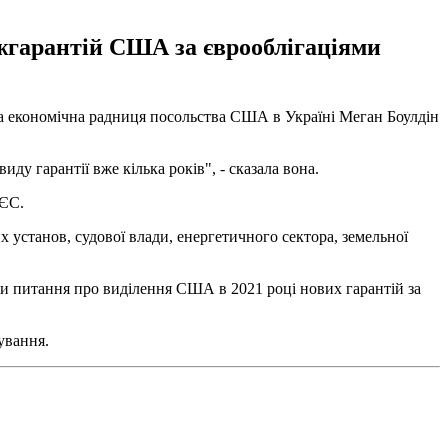
ржгарантій США за єврооблігаціями
ла економічна радниця посольства США в Україні Меган Боулдін
у гарантії вже кілька років", - сказала вона.
 ЄС.
установ, судової влади, енергетичного сектора, земельної
яти питання про виділення США в 2021 році нових гарантій за
ування.