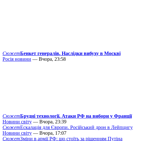
Сюжет
Бенкет генералів. Наслідки вибуху в Москві
Росія новини
— Вчора, 23:58
Сюжет
Брудні технології. Атаки РФ на вибори у Франції
Новини світу
— Вчора, 23:39
Сюжет
Ескалація для Європи. Російський дрон в Лейпцигу
Новини світу
— Вчора, 17:07
Сюжет
Зміни в армії РФ: що стоїть за рішенням Путіна