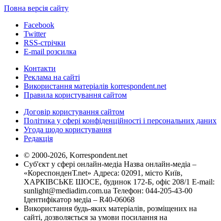
Повна версія сайту
Facebook
Twitter
RSS-стрічки
E-mail розсилка
Контакти
Реклама на сайті
Використання матеріалів korrespondent.net
Правила користування сайтом
Договір користування сайтом
Політика у сфері конфіденційності і персональних даних
Угода щодо користування
Редакція
© 2000-2026, Korrespondent.net
Суб'єкт у сфері онлайн-медіа Назва онлайн-медіа –
«КореспонденТ.net» Адреса: 02091, місто Київ,
ХАРКІВСЬКЕ ШОСЕ, будинок 172-Б, офіс 208/1 E-mail:
sunlight@mediadim.com.ua
Телефон: 044-205-43-00
Ідентифікатор медіа – R40-06068
Використання будь-яких матеріалів, розміщених на
сайті, дозволяється за умови посилання на