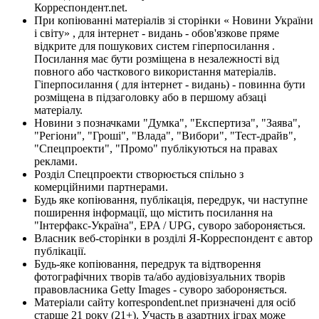
Корреспондент.net.
При копіюванні матеріалів зі сторінки « Новини України
і світу» , для інтернет - видань - обов'язкове пряме
відкрите для пошукових систем гіперпосилання .
Посилання має бути розміщена в незалежності від
повного або часткового використання матеріалів.
Гіперпосилання ( для інтернет - видань) - повинна бути
розміщена в підзаголовку або в першому абзаці
матеріалу.
Новини з позначками "Думка", "Експертиза", "Заява",
"Регіони", "Гроші", "Влада", "Вибори", "Тест-драйв",
"Спецпроекти", "Промо" публікуються на правах
реклами.
Розділ Спецпроекти створюється спільно з
комерційними партнерами.
Будь яке копіювання, публікація, передрук, чи наступне
поширення інформації, що містить посилання на
"Інтерфакс-Україна", EPA / UPG, суворо забороняється.
Власник веб-сторінки в розділі Я-Корреспондент є автор
публікації.
Будь-яке копіювання, передрук та відтворення
фотографічних творів та/або аудіовізуальних творів
правовласника Getty Images - суворо забороняється.
Матеріали сайту korrespondent.net призначені для осіб
старше 21 року (21+). Участь в азартних іграх може