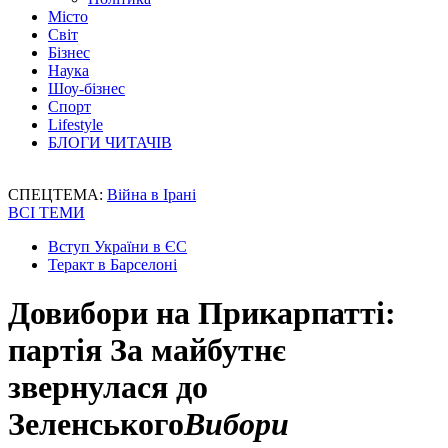
Місто
Світ
Бізнес
Наука
Шоу-бізнес
Спорт
Lifestyle
БЛОГИ ЧИТАЧІВ
СПЕЦТЕМА:
Війна в Ірані
ВСІ ТЕМИ
Вступ України в ЄС
Теракт в Барселоні
Довибори на Прикарпатті:
партія За майбутнє
звернулася до
Зеленського
Вибори