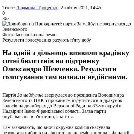
Текст:
Людмила Троценко
, 2 квітня 2021, 14:45
0
363
Фото: facebook.com/chesno
Результати голосування рахують п'яту добу
На одній з дільниць виявили крадіжку
сотні бюлетенів на підтримку
Олександра Шевченка. Результати
голосування там визнали недійсними.
Партія
За майбутнє
звернулася до президента Володимира
Зеленського та ЦВК з проханням втрутитися в підрахунок
голосів на довиборах до Верховної Ради на 87-му окрузі в
Надвірній Івано-Франківської області. Заява партії
опублікована в п'ятницю, 2 квітня.
Там зазначають, що вночі окружна комісія скасувала
результати виборів на дільниці, де переміг кандидат від партії