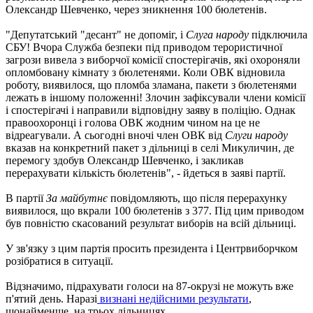
Олександр Шевченко, через зникнення 100 бюлетенів.
"Депутатський "десант" не допоміг, і
Слуга народу
підключила
СБУ! Вчора Служба безпеки під приводом терористичної
загрози вивела з виборчої комісії спостерігачів, які охороняли
опломбовану кімнату з бюлетенями. Коли ОВК відновила
роботу, виявилося, що пломба зламана, пакети з бюлетенями
лежать в іншому положенні! Злочин зафіксували члени комісії
і спостерігачі і направили відповідну заяву в поліцію. Однак
правоохоронці і голова ОВК жодним чином на це не
відреагували. А сьогодні вночі член ОВК від
Слуги народу
вказав на конкретний пакет з дільниці в селі Микуличин, де
перемогу здобув Олександр Шевченко, і закликав
перерахувати кількість бюлетенів", - йдеться в заяві партії.
В партії
За майбутнє
повідомляють, що після перерахунку
виявилося, що вкрали 100 бюлетенів з 377. Під цим приводом
був повністю скасований результат виборів на всій дільниці.
У зв'язку з цим партія просить президента і Центрвиборчком
розібратися в ситуації.
Відзначимо, підрахувати голоси на 87-окрузі не можуть вже
п'ятий день. Наразі
визнані недійсними результати
,
щонайменше, на трьох дільницях.