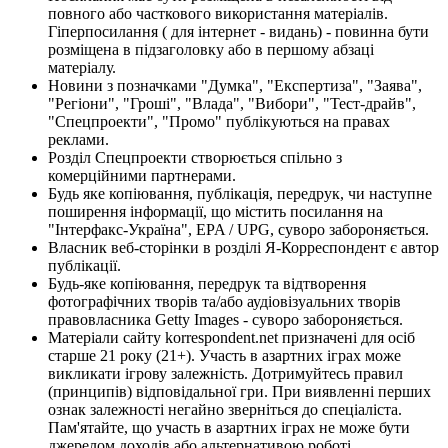
повного або часткового використання матеріалів.
Гіперпосилання ( для інтернет - видань) - повинна бути
розміщена в підзаголовку або в першому абзаці
матеріалу.
Новини з позначками "Думка", "Експертиза", "Заява",
"Регіони", "Гроші", "Влада", "Вибори", "Тест-драйв",
"Спецпроекти", "Промо" публікуються на правах
реклами.
Розділ Спецпроекти створюється спільно з
комерційними партнерами.
Будь яке копіювання, публікація, передрук, чи наступне
поширення інформації, що містить посилання на
"Інтерфакс-Україна", EPA / UPG, суворо забороняється.
Власник веб-сторінки в розділі Я-Корреспондент є автор
публікації.
Будь-яке копіювання, передрук та відтворення
фотографічних творів та/або аудіовізуальних творів
правовласника Getty Images - суворо забороняється.
Матеріали сайту korrespondent.net призначені для осіб
старше 21 року (21+). Участь в азартних іграх може
викликати ігрову залежність. Дотримуйтесь правил
(принципів) відповідальної гри. При виявленні перших
ознак залежності негайно зверніться до спеціаліста.
Пам'ятайте, що участь в азартних іграх не може бути
джерелом доходів або альтернативою роботі.