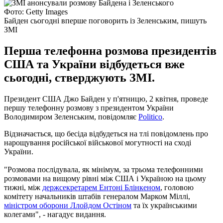
Фото: Getty Images
Байден сьогодні вперше поговорить із Зеленським, пишуть
ЗМІ
Перша телефонна розмова президентів
США та України відбудеться вже
сьогодні, стверджують ЗМІ.
Президент США Джо Байден у п'ятницю, 2 квітня, проведе
першу телефонну розмову з президентом України
Володимиром Зеленським, повідомляє
Politico
.
Відзначається, що бесіда відбудеться на тлі повідомлень про
нарощування російської військової могутності на сході
України.
"Розмова послідувала, як мінімум, за трьома телефонними
розмовами на вищому рівні між США і Україною на цьому
тижні, між
держсекретарем Ентоні Блінкеном
, головою
комітету начальників штабів генералом Марком Міллі,
міністром оборони Ллойдом Остіном
та їх українськими
колегами", - нагадує видання.