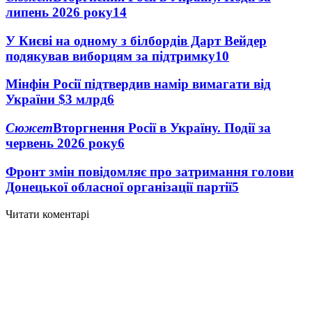
липень 2026 року
14
У Києві на одному з білбордів Дарт Вейдер
подякував виборцям за підтримку
10
Мінфін Росії підтвердив намір вимагати від
України $3 млрд
6
Сюжет
Вторгнення Росії в Україну. Події за
червень 2026 року
6
Фронт змін повідомляє про затримання голови
Донецької обласної організації партії
5
Читати коментарі