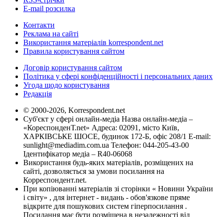
E-mail розсилка
Контакти
Реклама на сайті
Використання матеріалів korrespondent.net
Правила користування сайтом
Договір користування сайтом
Політика у сфері конфіденційності і персональних даних
Угода щодо користування
Редакція
© 2000-2026, Korrespondent.net
Суб'єкт у сфері онлайн-медіа Назва онлайн-медіа –
«КореспонденТ.net» Адреса: 02091, місто Київ,
ХАРКІВСЬКЕ ШОСЕ, будинок 172-Б, офіс 208/1 E-mail:
sunlight@mediadim.com.ua
Телефон: 044-205-43-00
Ідентифікатор медіа – R40-06068
Використання будь-яких матеріалів, розміщених на
сайті, дозволяється за умови посилання на
Корреспондент.net.
При копіюванні матеріалів зі сторінки « Новини України
і світу» , для інтернет - видань - обов'язкове пряме
відкрите для пошукових систем гіперпосилання .
Посилання має бути розміщена в незалежності від