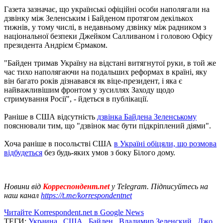
Газета зазначає, що українські офіційні особи наполягали на
дзвінку між Зеленським і Байденом протягом декількох
тижнів, у тому числі, в недавньому дзвінку між радником з
національної безпеки Джейком Салливаном і головою Офісу
президента Андрієм Єрмаком.
"Байден тримав Україну на відстані витягнутої руки, в той же
час тихо наполягаючи на подальших реформах в країні, яку
він багато років дізнавався як віце-президент, і яка є
найважливішим фронтом у зусиллях Заходу щодо
стримування Росії", - йдеться в публікації.
Раніше в США відсутність
дзвінка Байдена Зеленському
пояснювали тим, що "дзвінок має бути підкріплений діями".
Хоча раніше в посольстві США
в Україні обіцяли, що розмова
відбудеться
без будь-яких умов з боку Білого дому.
Нови
ни від
Корреспондент.net
у Telegram. Підписуйтесь на
наш канал
https://t.me/korrespondentnet
Читайте Korrespondent.net в Google News
ТЕГИ:
Украина
,
США
,
Байден
,
Владимир Зеленский
,
Джо