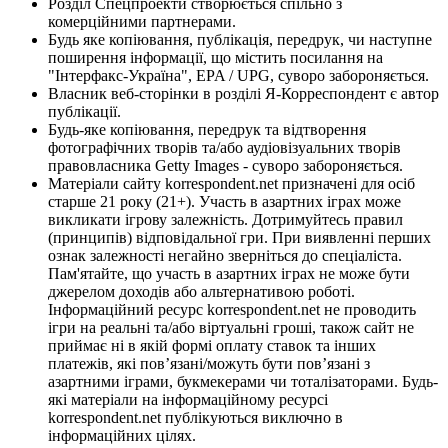
Розділ Спецпроекти створюється спільно з
комерційними партнерами.
Будь яке копіювання, публікація, передрук, чи наступне
поширення інформації, що містить посилання на
"Інтерфакс-Україна", EPA / UPG, суворо забороняється.
Власник веб-сторінки в розділі Я-Корреспондент є автор
публікації.
Будь-яке копіювання, передрук та відтворення
фотографічних творів та/або аудіовізуальних творів
правовласника Getty Images - суворо забороняється.
Матеріали сайту korrespondent.net призначені для осіб
старше 21 року (21+). Участь в азартних іграх може
викликати ігрову залежність. Дотримуйтесь правил
(принципів) відповідальної гри. При виявленні перших
ознак залежності негайно зверніться до спеціаліста.
Пам'ятайте, що участь в азартних іграх не може бути
джерелом доходів або альтернативою роботі.
Інформаційний ресурс korrespondent.net не проводить
ігри на реальні та/або віртуальні гроші, також сайт не
приймає ні в якій формі оплату ставок та інших
платежів, які пов’язані/можуть бути пов’язані з
азартними іграми, букмекерами чи тоталізаторами. Будь-
які матеріали на інформаційному ресурсі
korrespondent.net публікуються виключно в
інформаційних цілях.