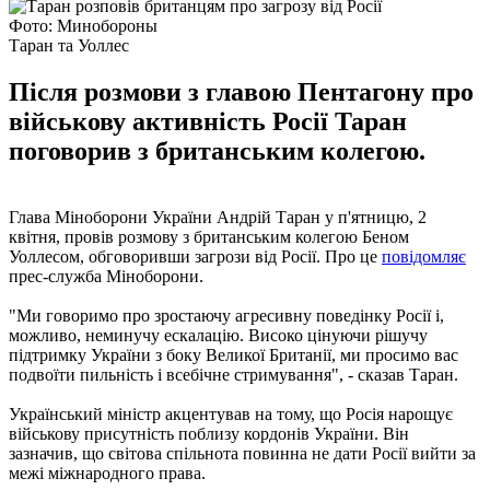
Фото: Минобороны
Таран та Уоллес
Після розмови з главою Пентагону про
військову активність Росії Таран
поговорив з британським колегою.
Глава Міноборони України Андрій Таран у п'ятницю, 2
квітня, провів розмову з британським колегою Беном
Уоллесом, обговоривши загрози від Росії. Про це
повідомляє
прес-служба Міноборони.
"Ми говоримо про зростаючу агресивну поведінку Росії і,
можливо, неминучу ескалацію. Високо цінуючи рішучу
підтримку України з боку Великої Британії, ми просимо вас
подвоїти пильність і всебічне стримування", - сказав Таран.
Український міністр акцентував на тому, що Росія нарощує
військову присутність поблизу кордонів України. Він
зазначив, що світова спільнота повинна не дати Росії вийти за
межі міжнародного права.