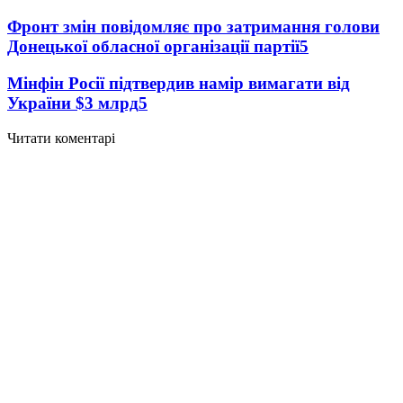
Фронт змін повідомляє про затримання голови
Донецької обласної організації партії
5
Мінфін Росії підтвердив намір вимагати від
України $3 млрд
5
Читати коментарі