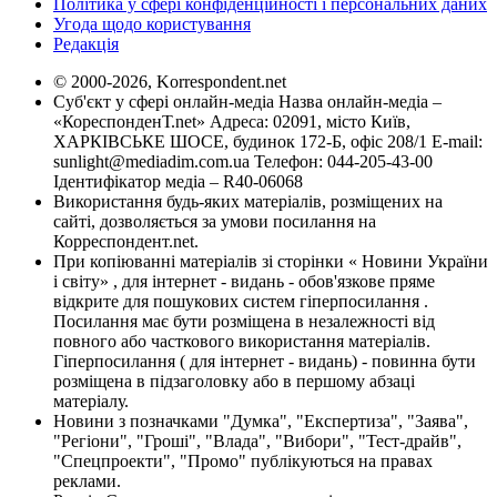
Політика у сфері конфіденційності і персональних даних
Угода щодо користування
Редакція
© 2000-2026, Korrespondent.net
Суб'єкт у сфері онлайн-медіа Назва онлайн-медіа –
«КореспонденТ.net» Адреса: 02091, місто Київ,
ХАРКІВСЬКЕ ШОСЕ, будинок 172-Б, офіс 208/1 E-mail:
sunlight@mediadim.com.ua
Телефон: 044-205-43-00
Ідентифікатор медіа – R40-06068
Використання будь-яких матеріалів, розміщених на
сайті, дозволяється за умови посилання на
Корреспондент.net.
При копіюванні матеріалів зі сторінки « Новини України
і світу» , для інтернет - видань - обов'язкове пряме
відкрите для пошукових систем гіперпосилання .
Посилання має бути розміщена в незалежності від
повного або часткового використання матеріалів.
Гіперпосилання ( для інтернет - видань) - повинна бути
розміщена в підзаголовку або в першому абзаці
матеріалу.
Новини з позначками "Думка", "Експертиза", "Заява",
"Регіони", "Гроші", "Влада", "Вибори", "Тест-драйв",
"Спецпроекти", "Промо" публікуються на правах
реклами.