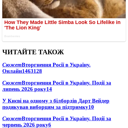
ЧИТАЙТЕ ТАКОЖ
Сюжет
Вторгнення Росії в Україну.
Онлайн
1463
128
Сюжет
Вторгнення Росії в Україну. Події за
липень 2026 року
14
У Києві на одному з білбордів Дарт Вейдер
подякував виборцям за підтримку
10
Сюжет
Вторгнення Росії в Україну. Події за
червень 2026 року
6