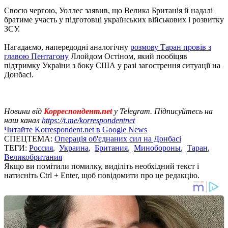
Своєю чергою, Уоллес заявив, що Велика Британія й надалі
братиме участь у підготовці українських військових і розвитку
ЗСУ.
Нагадаємо, напередодні аналогічну
розмову Таран провів з
главою Пентагону
Ллойдом Остіном, який пообіцяв
підтримку України з боку США у разі загострення ситуації на
Донбасі.
Новини від
Корреспондент.net
у Telegram. Підписуйтесь на
наш канал
https://t.me/korrespondentnet
Читайте Korrespondent.net в Google News
СПЕЦТЕМА:
Операція об'єднаних сил на Донбасі
ТЕГИ:
Россия
,
Украина
,
Британия
,
Минобороны
,
Таран
,
Великобритания
Якщо ви помітили помилку, виділіть необхідний текст і
натисніть Ctrl + Enter, щоб повідомити про це редакцію.