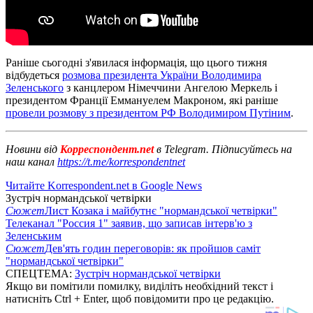
Раніше сьогодні з'явилася інформація, що цього тижня
відбудеться
розмова президента України Володимира
Зеленського
з канцлером Німеччини Ангелою Меркель і
президентом Франції Еммануелем Макроном, які раніше
провели розмову з президентом РФ Володимиром Путіним
.
Новини від
Корреспондент.net
в Telegram. Підписуйтесь на
наш канал
https://t.me/korrespondentnet
Читайте Korrespondent.net в Google News
Зустріч нормандської четвірки
Сюжет
Лист Козака і майбутнє "нормандської четвірки"
Телеканал "Россия 1" заявив, що записав інтерв'ю з
Зеленським
Сюжет
Дев'ять годин переговорів: як пройшов саміт
"нормандської четвірки"
СПЕЦТЕМА:
Зустріч нормандської четвірки
Якщо ви помітили помилку, виділіть необхідний текст і
натисніть Ctrl + Enter, щоб повідомити про це редакцію.