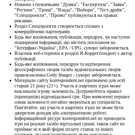
Новини з позначками "Думка", "Експертиза", "Заява",
"Регіони", "Гроші", "Влада", "Вибори", "Тест-драйв",
"Спецпроекти", "Промо" публікуються на правах
реклами.
Розділ Спецпроекти створюється спільно з
комерційними партнерами.
Будь яке копіювання, публікація, передрук, чи наступне
поширення інформації, що містить посилання на
"Інтерфакс-Україна", EPA / UPG, суворо забороняється.
Власник веб-сторінки в розділі Я-Корреспондент є автор
публікації.
Будь-яке копіювання, передрук та відтворення
фотографічних творів та/або аудіовізуальних творів
правовласника Getty Images - суворо забороняється.
Матеріали сайту korrespondent.net призначені для осіб
старше 21 року (21+). Участь в азартних іграх може
викликати ігрову залежність. Дотримуйтесь правил
(принципів) відповідальної гри. При виявленні перших
ознак залежності негайно зверніться до спеціаліста.
Пам'ятайте, що участь в азартних іграх не може бути
джерелом доходів або альтернативою роботі.
Інформаційний ресурс korrespondent.net не проводить
ігри на реальні та/або віртуальні гроші, також сайт не
приймає ні в якій формі оплату ставок та інших
платежів, які пов’язані/можуть бути пов’язані з