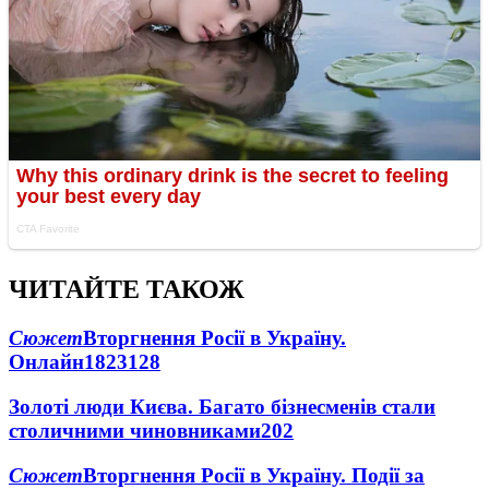
ЧИТАЙТЕ ТАКОЖ
Сюжет
Вторгнення Росії в Україну.
Онлайн
1823
128
Золоті люди Києва. Багато бізнесменів стали
столичними чиновниками
20
2
Сюжет
Вторгнення Росії в Україну. Події за