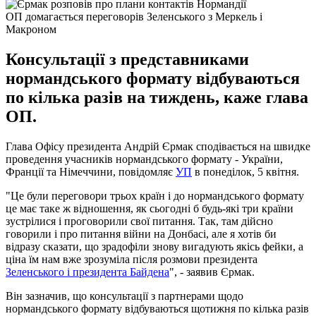
ОП домагається переговорів Зеленського з Меркель і
Макроном
Консультації з представниками
нормандського формату відбуваються
по кілька разів на тиждень, каже глава
ОП.
Глава Офісу президента Андрій Єрмак сподівається на швидке
проведення учасників нормандського формату - України,
Франції та Німеччини, повідомляє
УП
в понеділок, 5 квітня.
"Це були переговори трьох країн і до нормандського формату
це має таке ж відношення, як сьогодні б будь-які три країни
зустрілися і проговорили свої питання. Так, там дійсно
говорили і про питання війни на Донбасі, але я хотів би
відразу сказати, що зрадофіли знову вигадують якісь фейки, а
ціна їм нам вже зрозуміла після розмови президента
Зеленського і президента Байдена
", - заявив Єрмак.
Він зазначив, що консультації з партнерами щодо
нормандського формату відбуваються щотижня по кілька разів