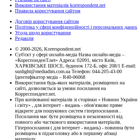
Використання матеріалів korrespondent.net
Правила користування сайтом
Договір користування сайтом
Політика у сфері конфіденційності і персональних даних
Угода щодо користування
Редакція
© 2000-2026, Korrespondent.net
Суб'єкт у сфері онлайн-медіа Назва онлайн-медіа –
«КореспонденТ.net» Адреса: 02091, місто Київ,
ХАРКІВСЬКЕ ШОСЕ, будинок 172-Б, офіс 208/1 E-mail:
sunlight@mediadim.com.ua
Телефон: 044-205-43-00
Ідентифікатор медіа – R40-06068
Використання будь-яких матеріалів, розміщених на
сайті, дозволяється за умови посилання на
Корреспондент.net.
При копіюванні матеріалів зі сторінки « Новини України
і світу» , для інтернет - видань - обов'язкове пряме
відкрите для пошукових систем гіперпосилання .
Посилання має бути розміщена в незалежності від
повного або часткового використання матеріалів.
Гіперпосилання ( для інтернет - видань) - повинна бути
розміщена в підзаголовку або в першому абзаці
матеріалу.