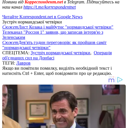
Новини від
Корреспондент.net
в Telegram. Підписуйтесь на
наш канал
https://t.me/korrespondentnet
Читайте Korrespondent.net в Google News
Зустріч нормандської четвірки
Сюжет
Лист Козака і майбутнє "нормандської четвірки"
Телеканал "Россия 1" заявив, що записав інтерв'ю з
Зеленським
Сюжет
Дев'ять годин переговорів: як пройшов саміт
"нормандської четвірки"
СПЕЦТЕМА:
Зустріч нормандської четвірки
,
Операція
об'єднаних сил на Донбасі
ТЕГИ:
Лавров
Якщо ви помітили помилку, виділіть необхідний текст і
натисніть Ctrl + Enter, щоб повідомити про це редакцію.