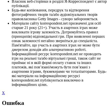
Власник веб-сторінки в розділі Я-Корреспондент є автор
публікації.
Будь-яке копіювання, передрук та відтворення
фотографічних творів та/або аудіовізуальних творів
правовласника Getty Images - суворо забороняється.
Матеріали сайту korrespondent.net призначені для осіб
старше 21 року (21+). Участь в азартних іграх може
викликати ігрову залежність. Дотримуйтесь правил
(принципів) відповідальної гри. При виявленні перших
ознак залежності негайно зверніться до спеціаліста.
Пам'ятайте, що участь в азартних іграх не може бути
джерелом доходів або альтернативою роботі.
Інформаційний ресурс korrespondent.net не проводить
ігри на реальні та/або віртуальні гроші, також сайт не
приймає ні в якій формі оплату ставок та інших
платежів, які пов’язані/можуть бути пов’язані з
азартними іграми, букмекерами чи тоталізаторами. Будь-
які матеріали на інформаційному ресурсі
korrespondent.net публікуються виключно в
інформаційних цілях.
X
Ошибка