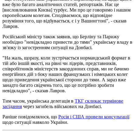
вже було багато аналітичних статей, репортажів. Нас це
[висловлювання Києва] турбує. Ми про це говоримо і нашим
європейським колегам. Сподіваємося, що відповідне
розуміння того, що відбувається, є і у Вашингтоні", - сказав
Лавров.
Російський міністр також заявив, що Берліну та Парижу
необхідно "невідкладно привести до тями" українську владу в
зв'язку із загостренням ситуації на Донбасі.
"На жаль, щоразу, коли зустрічається нормандський формат в
тій або іншій якості, на рівні чи лідерів, представників,
співробітників міністерств закордонних справ, ми не бачимо
енергійних дій з боку наших французьких і німецьких колег
щодо приведення української сторони до тями. А зараз вже
занадто багато свідчень того, що це потрібно зробити
невідкладно", - сказав Лавров.
Тим часом, українська делегація в
ТКГ скликає термінове
засідання
через загибель військових на Донбасі.
Раніше повідомлялося, що
Росія і США провели консультації
щодо ситуації навколо України.