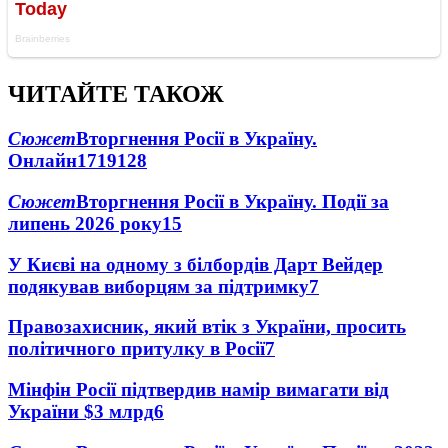
ЧИТАЙТЕ ТАКОЖ
Сюжет
Вторгнення Росії в Україну.
Онлайн
1719
128
Сюжет
Вторгнення Росії в Україну. Події за
липень 2026 року
15
У Києві на одному з білбордів Дарт Вейдер
подякував виборцям за підтримку
7
Правозахисник, який втік з України, просить
політичного притулку в Росії
7
Мінфін Росії підтвердив намір вимагати від
України $3 млрд
6