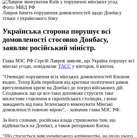
Фото: МИД РФ
Лавров бачить порушення домовленостей щодо Донбасу
тільки з українського боку
Українська сторона порушує всі
домовленості стосовно Донбасу,
заявляє російський міністр.
Глава МЗС РФ Сергій Лавров заявляє, що Україна порушує всі
мінські угоди, повідомляє
ТАСС
у вівторок, 6 квітня.
"Очевидні порушення всіх мінських домовленостей Києвом
видно. Тепер Київ перейшов від критики політичних рамок
врегулювання кризи на Донбасі до погроз військових дій.
Сподіваюся, що це все-таки допоможе струсити таке
милостиве ставлення в європейських столицях, і вони
зажадають від пана Зеленського виконувати Мінські
домовленості повною мірою", - зазначив глава МЗС РФ.
За його словами, російська влада стривожена тим, що
відбувається на Донбасі, а також риторикою Києва.
"Що стосується заяв українського керівництва, на щодо цього