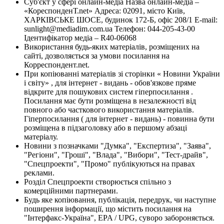
Суб'єкт у сфері онлайн-медіа Назва онлайн-медіа –
«КореспонденТ.net» Адреса: 02091, місто Київ,
ХАРКІВСЬКЕ ШОСЕ, будинок 172-Б, офіс 208/1 E-mail:
sunlight@mediadim.com.ua
Телефон: 044-205-43-00
Ідентифікатор медіа – R40-06068
Використання будь-яких матеріалів, розміщених на
сайті, дозволяється за умови посилання на
Корреспондент.net.
При копіюванні матеріалів зі сторінки « Новини України
і світу» , для інтернет - видань - обов'язкове пряме
відкрите для пошукових систем гіперпосилання .
Посилання має бути розміщена в незалежності від
повного або часткового використання матеріалів.
Гіперпосилання ( для інтернет - видань) - повинна бути
розміщена в підзаголовку або в першому абзаці
матеріалу.
Новини з позначками "Думка", "Експертиза", "Заява",
"Регіони", "Гроші", "Влада", "Вибори", "Тест-драйв",
"Спецпроекти", "Промо" публікуються на правах
реклами.
Розділ Спецпроекти створюється спільно з
комерційними партнерами.
Будь яке копіювання, публікація, передрук, чи наступне
поширення інформації, що містить посилання на
"Інтерфакс-Україна", EPA / UPG, суворо забороняється.