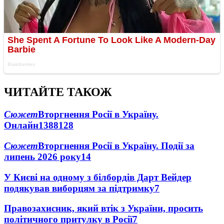
ЧИТАЙТЕ ТАКОЖ
Сюжет
Вторгнення Росії в Україну.
Онлайн
1388
128
Сюжет
Вторгнення Росії в Україну. Події за
липень 2026 року
14
У Києві на одному з білбордів Дарт Вейдер
подякував виборцям за підтримку
7
Правозахисник, який втік з України, просить
політичного притулку в Росії
7