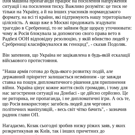
їхня машина пропаганди працює на посилення напруження
ситуації і на посилення тиску. Важливо розуміти: це тиск не
тільки на Україну, а й на інших учасників нормандського
формату, на всі ті країни, які підтримують нашу територіальну
цілісність. А якщо вже в Москві продовжать згадувати
трагедію в Сребрениці, то не зайвим буде щоразу уточнювати:
чому ж Росія блокувала за допомогою свого права вето в
Радбезі ООН відповідну резолюцію, у якій вбивство людей у
Сребрениці класифікувалося як геноцид", - сказав Подоляк.
Він запевнив, що Україна не зацікавлена ​​в будь-якій ескалації
військового протистояння.
"Наша армія готова до будь-якого розвитку подій, але
державний пріоритет залишається незмінним - це завжди
ставка на пошук дипломатичного рішення для припинення
війни. Україна цінує кожне життя своїх громадян, і тому для
нас загострення ситуації на Донбасі - це дійсно серйозно. Це
не риторика, не пропаганда, і не дипломатичні ігри. А ось те,
що Росія використовує загибель людей для чергових
політичних маніпуляцій, - весь світ чітко бачить", - зазначив
радник глави ОП.
Нагадаємо, Козак сьогодні зробив низку різких заяв, у яких
розкритикував як Київ, так і інших причетних до