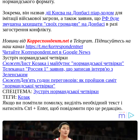
нормандського формату.
Зокрема, він назвав
дії Києва на Донбасі піар-ходом
для
імітації військової загрози, а також заявив, що
РФ буде
змушена захищати "своїх громадян" на Донбасі
в разі
загострення конфлікту.
Новини від
Корреспондент.net
в Telegram. Підписуйтесь на
наш канал
https://t.me/korrespondentnet
Читайте Korrespondent.net в Google News
Зустріч нормандської четвірки
Сюжет
Лист Козака і майбутнє "нормандської четвірки"
Телеканал "Россия 1" заявив, що записав інтерв'ю з
Зеленським
Сюжет
Дев'ять годин переговорів: як пройшов саміт
"нормандської четвірки"
СПЕЦТЕМА:
Зустріч нормандської четвірки
ТЕГИ:
Козак
Якщо ви помітили помилку, виділіть необхідний текст і
натисніть Ctrl + Enter, щоб повідомити про це редакцію.