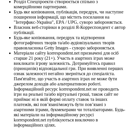
Розділ Спецпроекти створюється спільно з
комерційними партнерами.
Будь яке копіювання, публікація, передрук, чи наступне
поширення інформації, що містить посилання на
"Інтерфакс-Україна", EPA / UPG, суворо забороняється.
Власник веб-сторінки в розділі Я-Корреспондент є автор
публікації.
Будь-яке копіювання, передрук та відтворення
фотографічних творів та/або аудіовізуальних творів
правовласника Getty Images - суворо забороняється.
Матеріали сайту korrespondent.net призначені для осіб
старше 21 року (21+). Участь в азартних іграх може
викликати ігрову залежність. Дотримуйтесь правил
(принципів) відповідальної гри. При виявленні перших
ознак залежності негайно зверніться до спеціаліста.
Пам'ятайте, що участь в азартних іграх не може бути
джерелом доходів або альтернативою роботі.
Інформаційний ресурс korrespondent.net не проводить
ігри на реальні та/або віртуальні гроші, також сайт не
приймає ні в якій формі оплату ставок та інших
платежів, які пов’язані/можуть бути пов’язані з
азартними іграми, букмекерами чи тоталізаторами. Будь-
які матеріали на інформаційному ресурсі
korrespondent.net публікуються виключно в
інформаційних цілях.