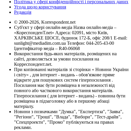
Політика у сфері конфіденційності і персональних даних
Угода щодо користування
Редакція
© 2000-2026, Korrespondent.net
Суб'єкт у сфері онлайн-медіа Назва онлайн-медіа –
«КореспонденТ.net» Адреса: 02091, місто Київ,
ХАРКІВСЬКЕ ШОСЕ, будинок 172-Б, офіс 208/1 E-mail:
sunlight@mediadim.com.ua
Телефон: 044-205-43-00
Ідентифікатор медіа – R40-06068
Використання будь-яких матеріалів, розміщених на
сайті, дозволяється за умови посилання на
Корреспондент.net.
При копіюванні матеріалів зі сторінки « Новини України
і світу» , для інтернет - видань - обов'язкове пряме
відкрите для пошукових систем гіперпосилання .
Посилання має бути розміщена в незалежності від
повного або часткового використання матеріалів.
Гіперпосилання ( для інтернет - видань) - повинна бути
розміщена в підзаголовку або в першому абзаці
матеріалу.
Новини з позначками "Думка", "Експертиза", "Заява",
"Регіони", "Гроші", "Влада", "Вибори", "Тест-драйв",
"Спецпроекти", "Промо" публікуються на правах
реклами.