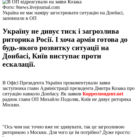
Фото: 9news.livejournal.com
Україна не має наміру загострювати ситуацію на Донбасі,
запевнили в ОП
Україну не дивує тиск і загрозлива
риторика Росії. І хоча армія готова до
будь-якого розвитку ситуації на
Донбасі, Київ виступає проти
ескалації.
В Офісі Президента України прокоментували заяви
заступника глави Адміністрації президента Дмитра Козака про
ситуацію навколо Донбасу. Як заявив
Корреспондент.net
радник глави ОП Михайло Подоляк, Київ не дивує риторика
Москви.
"Ось чим нас точно вже не здивувати, так це загрозливою
риторикою з Москви. Для чого це їм потрібно? Дуже просто: