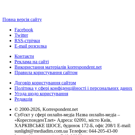
Повна версія сайту
Facebook
Twitter
RSS-стрічки
E-mail розсилка
Контакти
Реклама на сайті
Використання матеріалів korrespondent.net
Правила користування сайтом
Договір користування сайтом
Політика у сфері конфіденційності і персональних даних
Угода щодо користування
Редакція
© 2000-2026, Korrespondent.net
Суб'єкт у сфері онлайн-медіа Назва онлайн-медіа –
«КореспонденТ.net» Адреса: 02091, місто Київ,
ХАРКІВСЬКЕ ШОСЕ, будинок 172-Б, офіс 208/1 E-mail:
sunlight@mediadim.com.ua
Телефон: 044-205-43-00