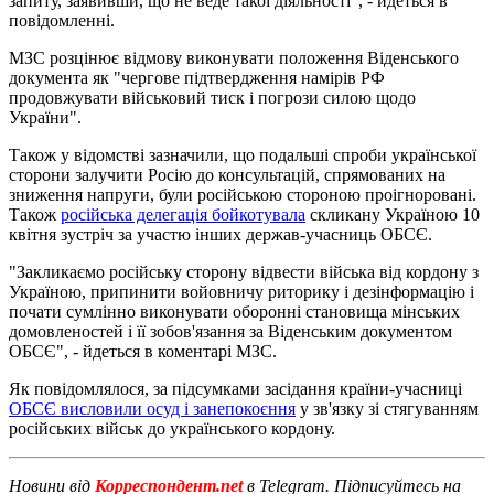
запиту, заявивши, що не веде такої діяльності", - йдеться в
повідомленні.
МЗС розцінює відмову виконувати положення Віденського
документа як "чергове підтвердження намірів РФ
продовжувати військовий тиск і погрози силою щодо
України".
Також у відомстві зазначили, що подальші спроби української
сторони залучити Росію до консультацій, спрямованих на
зниження напруги, були російською стороною проігноровані.
Також
російська делегація бойкотувала
скликану Україною 10
квітня зустріч за участю інших держав-учасниць ОБСЄ.
"Закликаємо російську сторону відвести війська від кордону з
Україною, припинити войовничу риторику і дезінформацію і
почати сумлінно виконувати оборонні становища мінських
домовленостей і її зобов'язання за Віденським документом
ОБСЄ", - йдеться в коментарі МЗС.
Як повідомлялося, за підсумками засідання країни-учасниці
ОБСЄ висловили осуд і занепокоєння
у зв'язку зі стягуванням
російських військ до українського кордону.
Новини від
Корреспондент.net
в Telegram. Підписуйтесь на