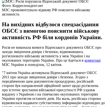
Фото: Корреспондент.net
МЗС прокоментувало відмову РФ пояснити військову
активність
На вихідних відбулося спецзасідання
ОБСЄ з вимогою пояснити військову
активність РФ біля кордонів України.
Росія не виконала вимоги Віденського документа ОБСЄ про
заходи зміцнення довіри і безпеки, відмовившись
роз'яснювати військову активність у меж України і на
окупованих територіях України. Про це йдеться в
коментарі
МЗС України в понеділок, 12 квітня.
"7 квітня Україна активувала Віденський документ ОБСЄ
2011 про заходи зміцнення довіри і безпеки. Згідно з
передбаченою цим документом процедурою, російській
стороні був направлений офіційний запит щодо роз'яснень
про істотне зростання військової присутності РФ уздовж
кордону з Україною і на тимчасово окупованих територіях
України протягом останніх днів. На жаль, російська сторона
відмовилася надавати субстантивну інформацію відповідно до