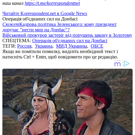
наш канал
https://t.me/korrespondentnet
Читайте Korrespondent.net в Google News
Операція об'єднаних сил на Донбасі
Сюжет
Кадрова політика Зеленського: кому президент
доручає "нести мир на Донбас"?
Військовий прокурор застеріг від порушень закону в Золотому
СПЕЦТЕМА:
Операція об'єднаних сил на Донбасі
ТЕГИ:
Россия
,
Украина
,
МИД Украины
,
ОБСЕ
Якщо ви помітили помилку, виділіть необхідний текст і
натисніть Ctrl + Enter, щоб повідомити про це редакцію.