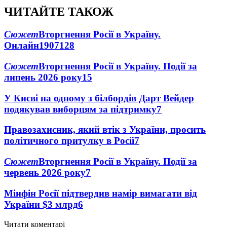
ЧИТАЙТЕ ТАКОЖ
Сюжет
Вторгнення Росії в Україну.
Онлайн
1907
128
Сюжет
Вторгнення Росії в Україну. Події за
липень 2026 року
15
У Києві на одному з білбордів Дарт Вейдер
подякував виборцям за підтримку
7
Правозахисник, який втік з України, просить
політичного притулку в Росії
7
Сюжет
Вторгнення Росії в Україну. Події за
червень 2026 року
7
Мінфін Росії підтвердив намір вимагати від
України $3 млрд
6
Читати коментарі