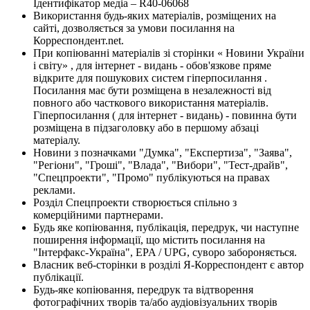
Ідентифікатор медіа – R40-06068
Використання будь-яких матеріалів, розміщених на
сайті, дозволяється за умови посилання на
Корреспондент.net.
При копіюванні матеріалів зі сторінки « Новини України
і світу» , для інтернет - видань - обов'язкове пряме
відкрите для пошукових систем гіперпосилання .
Посилання має бути розміщена в незалежності від
повного або часткового використання матеріалів.
Гіперпосилання ( для інтернет - видань) - повинна бути
розміщена в підзаголовку або в першому абзаці
матеріалу.
Новини з позначками "Думка", "Експертиза", "Заява",
"Регіони", "Гроші", "Влада", "Вибори", "Тест-драйв",
"Спецпроекти", "Промо" публікуються на правах
реклами.
Розділ Спецпроекти створюється спільно з
комерційними партнерами.
Будь яке копіювання, публікація, передрук, чи наступне
поширення інформації, що містить посилання на
"Інтерфакс-Україна", EPA / UPG, суворо забороняється.
Власник веб-сторінки в розділі Я-Корреспондент є автор
публікації.
Будь-яке копіювання, передрук та відтворення
фотографічних творів та/або аудіовізуальних творів