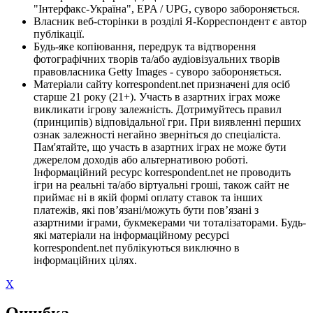
"Інтерфакс-Україна", EPA / UPG, суворо забороняється.
Власник веб-сторінки в розділі Я-Корреспондент є автор
публікації.
Будь-яке копіювання, передрук та відтворення
фотографічних творів та/або аудіовізуальних творів
правовласника Getty Images - суворо забороняється.
Матеріали сайту korrespondent.net призначені для осіб
старше 21 року (21+). Участь в азартних іграх може
викликати ігрову залежність. Дотримуйтесь правил
(принципів) відповідальної гри. При виявленні перших
ознак залежності негайно зверніться до спеціаліста.
Пам'ятайте, що участь в азартних іграх не може бути
джерелом доходів або альтернативою роботі.
Інформаційний ресурс korrespondent.net не проводить
ігри на реальні та/або віртуальні гроші, також сайт не
приймає ні в якій формі оплату ставок та інших
платежів, які пов’язані/можуть бути пов’язані з
азартними іграми, букмекерами чи тоталізаторами. Будь-
які матеріали на інформаційному ресурсі
korrespondent.net публікуються виключно в
інформаційних цілях.
X