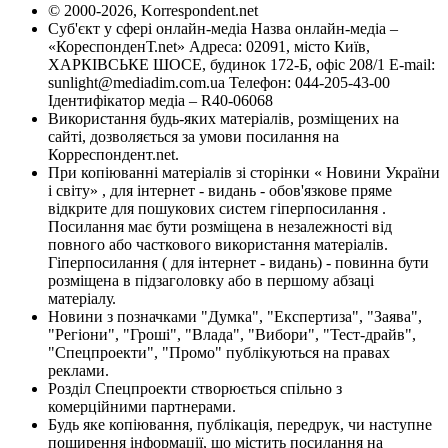
© 2000-2026, Korrespondent.net
Суб'єкт у сфері онлайн-медіа Назва онлайн-медіа –
«КореспонденТ.net» Адреса: 02091, місто Київ,
ХАРКІВСЬКЕ ШОСЕ, будинок 172-Б, офіс 208/1 E-mail:
sunlight@mediadim.com.ua
Телефон: 044-205-43-00
Ідентифікатор медіа – R40-06068
Використання будь-яких матеріалів, розміщених на
сайті, дозволяється за умови посилання на
Корреспондент.net.
При копіюванні матеріалів зі сторінки « Новини України
і світу» , для інтернет - видань - обов'язкове пряме
відкрите для пошукових систем гіперпосилання .
Посилання має бути розміщена в незалежності від
повного або часткового використання матеріалів.
Гіперпосилання ( для інтернет - видань) - повинна бути
розміщена в підзаголовку або в першому абзаці
матеріалу.
Новини з позначками "Думка", "Експертиза", "Заява",
"Регіони", "Гроші", "Влада", "Вибори", "Тест-драйв",
"Спецпроекти", "Промо" публікуються на правах
реклами.
Розділ Спецпроекти створюється спільно з
комерційними партнерами.
Будь яке копіювання, публікація, передрук, чи наступне
поширення інформації, що містить посилання на