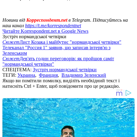
Новини від
Корреспондент.net
в Telegram. Підписуйтесь на
наш канал
https://t.me/korrespondentnet
Читайте Korrespondent.net в Google News
Зустріч нормандської четвірки
Сюжет
Лист Козака і майбутнє "нормандської четвірки"
Телеканал "Россия 1" заявив, що записав інтерв'ю з
Зеленським
Сюжет
Дев'ять годин переговорів: як пройшов саміт
"нормандської четвірки"
СПЕЦТЕМА:
Зустріч нормандської четвірки
ТЕГИ:
Украина
,
Франция
,
Владимир Зеленский
Якщо ви помітили помилку, виділіть необхідний текст і
натисніть Ctrl + Enter, щоб повідомити про це редакцію.