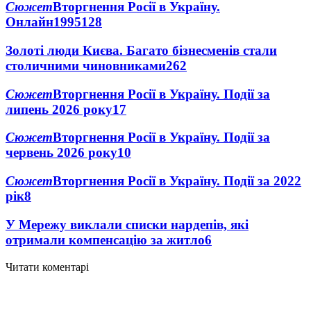
Сюжет
Вторгнення Росії в Україну.
Онлайн
1995
128
Золоті люди Києва. Багато бізнесменів стали
столичними чиновниками
26
2
Сюжет
Вторгнення Росії в Україну. Події за
липень 2026 року
17
Сюжет
Вторгнення Росії в Україну. Події за
червень 2026 року
10
Сюжет
Вторгнення Росії в Україну. Події за 2022
рік
8
У Мережу виклали списки нардепів, які
отримали компенсацію за житло
6
Читати коментарі