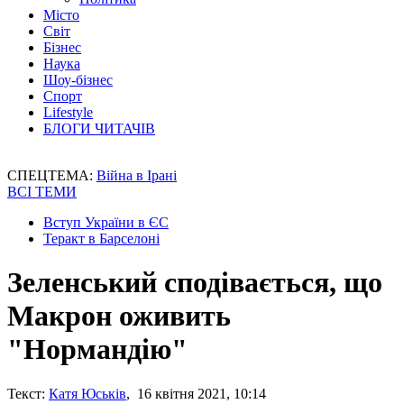
Місто
Світ
Бізнес
Наука
Шоу-бізнес
Спорт
Lifestyle
БЛОГИ ЧИТАЧІВ
СПЕЦТЕМА:
Війна в Ірані
ВСІ ТЕМИ
Вступ України в ЄС
Теракт в Барселоні
Зеленський сподівається, що
Макрон оживить
"Нормандію"
Текст:
Катя Юськів
, 16 квітня 2021, 10:14