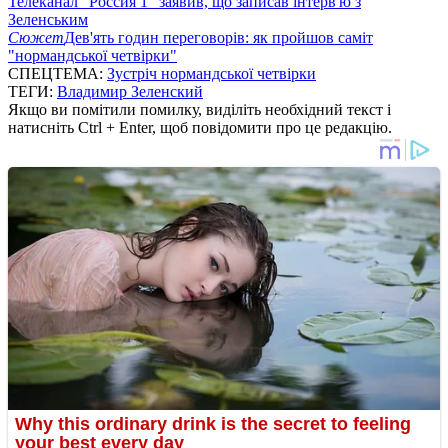
Телеканал "Россия 1" заявив, що записав інтерв'ю з
Зеленським
Сюжет
Дев'ять годин переговорів: як пройшов саміт
"нормандської четвірки"
СПЕЦТЕМА:
Зустріч нормандської четвірки
ТЕГИ:
Владимир Зеленский
Якщо ви помітили помилку, виділіть необхідний текст і
натисніть Ctrl + Enter, щоб повідомити про це редакцію.