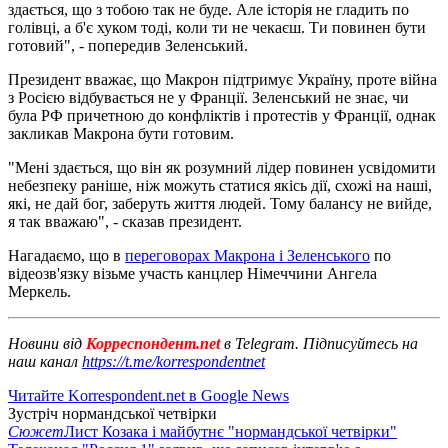
здається, що з тобою так не буде. Але історія не гладить по
голівці, а б'є хуком тоді, коли ти не чекаєш. Ти повинен бути
готовий", - попередив Зеленський.
Президент вважає, що Макрон підтримує Україну, проте війна
з Росією відбувається не у Франції. Зеленський не знає, чи
була РФ причетною до конфліктів і протестів у Франції, однак
закликав Макрона бути готовим.
"Мені здається, що він як розумний лідер повинен усвідомити
небезпеку раніше, ніж можуть статися якісь дії, схожі на наші,
які, не дай бог, заберуть життя людей. Тому балансу не вийде,
я так вважаю", - сказав президент.
Нагадаємо, що в
переговорах Макрона і Зеленського
по
відеозв'язку візьме участь канцлер Німеччини Ангела
Меркель.
Новини від
Корреспондент.net
в Telegram. Підписуйтесь на
наш канал
https://t.me/korrespondentnet
Читайте Korrespondent.net в Google News
Зустріч нормандської четвірки
Сюжет
Лист Козака і майбутнє "нормандської четвірки"