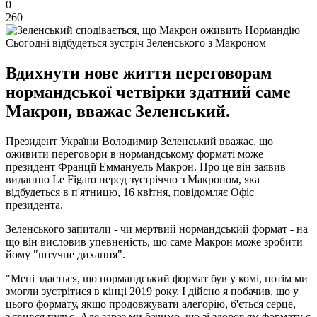
0
260
Сьогодні відбудеться зустріч Зеленського з Макроном
Вдихнути нове життя переговорам
нормандської четвірки здатний саме
Макрон, вважає Зеленський.
Президент України Володимир Зеленський вважає, що
оживити переговори в нормандському форматі може
президент Франції Еммануель Макрон. Про це він заявив
виданню Le Figaro перед зустріччю з Макроном, яка
відбудеться в п'ятницю, 16 квітня, повідомляє Офіс
президента.
Зеленського запитали - чи мертвий нормандський формат - на
що він висловив упевненість, що саме Макрон може зробити
йому "штучне дихання".
"Мені здається, що нормандський формат був у комі, потім ми
змогли зустрітися в кінці 2019 року. І дійсно я побачив, що у
цього формату, якщо продовжувати алегорію, б'ється серце,
з'явився пульс. Але зараз ми бачимо, що зі здоров'ям формату є