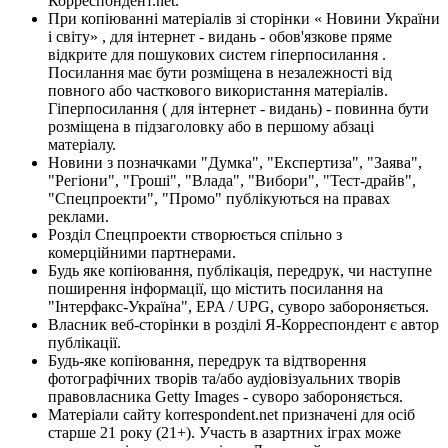
Корреспондент.net.
При копіюванні матеріалів зі сторінки « Новини України
і світу» , для інтернет - видань - обов'язкове пряме
відкрите для пошукових систем гіперпосилання .
Посилання має бути розміщена в незалежності від
повного або часткового використання матеріалів.
Гіперпосилання ( для інтернет - видань) - повинна бути
розміщена в підзаголовку або в першому абзаці
матеріалу.
Новини з позначками "Думка", "Експертиза", "Заява",
"Регіони", "Гроші", "Влада", "Вибори", "Тест-драйв",
"Спецпроекти", "Промо" публікуються на правах
реклами.
Розділ Спецпроекти створюється спільно з
комерційними партнерами.
Будь яке копіювання, публікація, передрук, чи наступне
поширення інформації, що містить посилання на
"Інтерфакс-Україна", EPA / UPG, суворо забороняється.
Власник веб-сторінки в розділі Я-Корреспондент є автор
публікації.
Будь-яке копіювання, передрук та відтворення
фотографічних творів та/або аудіовізуальних творів
правовласника Getty Images - суворо забороняється.
Матеріали сайту korrespondent.net призначені для осіб
старше 21 року (21+). Участь в азартних іграх може