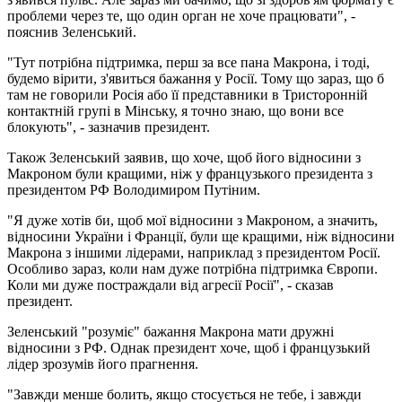
проблеми через те, що один орган не хоче працювати", -
пояснив Зеленський.
"Тут потрібна підтримка, перш за все пана Макрона, і тоді,
будемо вірити, з'явиться бажання у Росії. Тому що зараз, що б
там не говорили Росія або її представники в Тристоронній
контактній групі в Мінську, я точно знаю, що вони все
блокують", - зазначив президент.
Також Зеленський заявив, що хоче, щоб його відносини з
Макроном були кращими, ніж у французького президента з
президентом РФ Володимиром Путіним.
"Я дуже хотів би, щоб мої відносини з Макроном, а значить,
відносини України і Франції, були ще кращими, ніж відносини
Макрона з іншими лідерами, наприклад з президентом Росії.
Особливо зараз, коли нам дуже потрібна підтримка Європи.
Коли ми дуже постраждали від агресії Росії", - сказав
президент.
Зеленський "розуміє" бажання Макрона мати дружні
відносини з РФ. Однак президент хоче, щоб і французький
лідер зрозумів його прагнення.
"Завжди менше болить, якщо стосується не тебе, і завжди