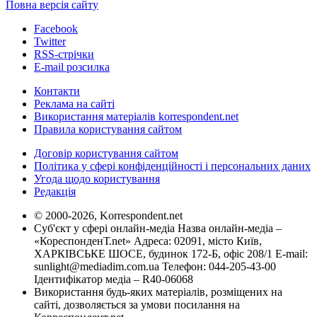
Повна версія сайту
Facebook
Twitter
RSS-стрічки
E-mail розсилка
Контакти
Реклама на сайті
Використання матеріалів korrespondent.net
Правила користування сайтом
Договір користування сайтом
Політика у сфері конфіденційності і персональних даних
Угода щодо користування
Редакція
© 2000-2026, Korrespondent.net
Суб'єкт у сфері онлайн-медіа Назва онлайн-медіа –
«КореспонденТ.net» Адреса: 02091, місто Київ,
ХАРКІВСЬКЕ ШОСЕ, будинок 172-Б, офіс 208/1 E-mail:
sunlight@mediadim.com.ua
Телефон: 044-205-43-00
Ідентифікатор медіа – R40-06068
Використання будь-яких матеріалів, розміщених на
сайті, дозволяється за умови посилання на