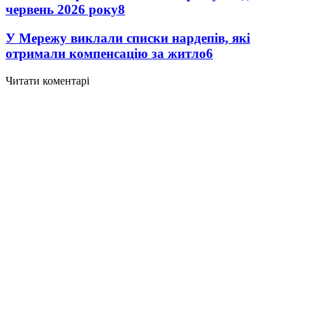
червень 2026 року
8
У Мережу виклали списки нардепів, які
отримали компенсацію за житло
6
Читати коментарі