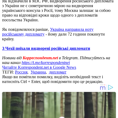
Як відзначили в МЗС РФ, видворення російського дипломата
з України не є симетричною мірою на видворення
українського консула з Росії, тому Москва залишає за собою
право на відповідні кроки щодо одного з дипломатів
посольства України.
Як повідомлялося раніше,
Україна направила ноту
російському дипломату
- йому дали 72 години покинути
країну.
З Чехії поїхали видворені російські дипломати
Новини від
Корреспондент.net
в Telegram. Підписуйтесь на
наш канал
https://t.me/korrespondentnet
Читайте Korrespondent.net в Google News
ТЕГИ:
Россия
,
Украина
,
дипломат
Якщо ви помітили помилку, виділіть необхідний текст і
натисніть Ctrl + Enter, щоб повідомити про це редакцію.