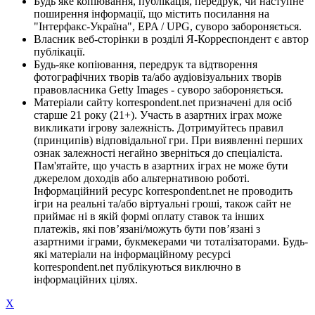
Будь яке копіювання, публікація, передрук, чи наступне
поширення інформації, що містить посилання на
"Інтерфакс-Україна", EPA / UPG, суворо забороняється.
Власник веб-сторінки в розділі Я-Корреспондент є автор
публікації.
Будь-яке копіювання, передрук та відтворення
фотографічних творів та/або аудіовізуальних творів
правовласника Getty Images - суворо забороняється.
Матеріали сайту korrespondent.net призначені для осіб
старше 21 року (21+). Участь в азартних іграх може
викликати ігрову залежність. Дотримуйтесь правил
(принципів) відповідальної гри. При виявленні перших
ознак залежності негайно зверніться до спеціаліста.
Пам'ятайте, що участь в азартних іграх не може бути
джерелом доходів або альтернативою роботі.
Інформаційний ресурс korrespondent.net не проводить
ігри на реальні та/або віртуальні гроші, також сайт не
приймає ні в якій формі оплату ставок та інших
платежів, які пов’язані/можуть бути пов’язані з
азартними іграми, букмекерами чи тоталізаторами. Будь-
які матеріали на інформаційному ресурсі
korrespondent.net публікуються виключно в
інформаційних цілях.
X