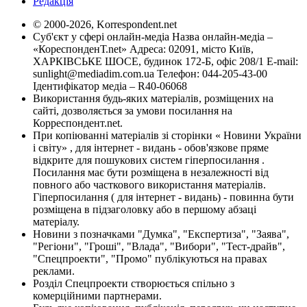
Редакція
© 2000-2026, Korrespondent.net
Суб'єкт у сфері онлайн-медіа Назва онлайн-медіа –
«КореспонденТ.net» Адреса: 02091, місто Київ,
ХАРКІВСЬКЕ ШОСЕ, будинок 172-Б, офіс 208/1 E-mail:
sunlight@mediadim.com.ua
Телефон: 044-205-43-00
Ідентифікатор медіа – R40-06068
Використання будь-яких матеріалів, розміщених на
сайті, дозволяється за умови посилання на
Корреспондент.net.
При копіюванні матеріалів зі сторінки « Новини України
і світу» , для інтернет - видань - обов'язкове пряме
відкрите для пошукових систем гіперпосилання .
Посилання має бути розміщена в незалежності від
повного або часткового використання матеріалів.
Гіперпосилання ( для інтернет - видань) - повинна бути
розміщена в підзаголовку або в першому абзаці
матеріалу.
Новини з позначками "Думка", "Експертиза", "Заява",
"Регіони", "Гроші", "Влада", "Вибори", "Тест-драйв",
"Спецпроекти", "Промо" публікуються на правах
реклами.
Розділ Спецпроекти створюється спільно з
комерційними партнерами.