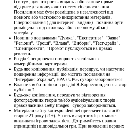
і світу» , для інтернет - видань - обов'язкове пряме
відкрите для пошукових систем гіперпосилання .
Посилання має бути розміщена в незалежності від
повного або часткового використання матеріалів.
Гіперпосилання ( для інтернет - видань) - повинна бути
розміщена в підзаголовку або в першому абзаці
матеріалу.
Новини з позначками "Думка", "Експертиза", "Заява",
"Регіони", "Гроші", "Влада", "Вибори", "Тест-драйв",
"Спецпроекти", "Промо" публікуються на правах
реклами.
Розділ Спецпроекти створюється спільно з
комерційними партнерами.
Будь яке копіювання, публікація, передрук, чи наступне
поширення інформації, що містить посилання на
"Інтерфакс-Україна", EPA / UPG, суворо забороняється.
Власник веб-сторінки в розділі Я-Корреспондент є автор
публікації.
Будь-яке копіювання, передрук та відтворення
фотографічних творів та/або аудіовізуальних творів
правовласника Getty Images - суворо забороняється.
Матеріали сайту korrespondent.net призначені для осіб
старше 21 року (21+). Участь в азартних іграх може
викликати ігрову залежність. Дотримуйтесь правил
(принципів) відповідальної гри. При виявленні перших