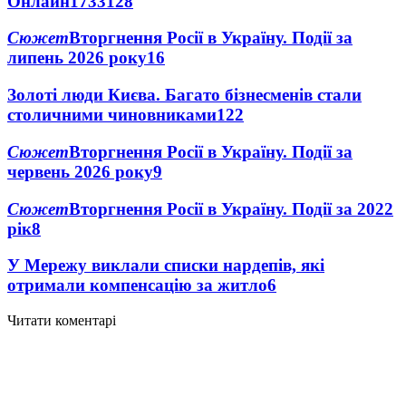
Онлайн
1733
128
Сюжет
Вторгнення Росії в Україну. Події за
липень 2026 року
16
Золоті люди Києва. Багато бізнесменів стали
столичними чиновниками
12
2
Сюжет
Вторгнення Росії в Україну. Події за
червень 2026 року
9
Сюжет
Вторгнення Росії в Україну. Події за 2022
рік
8
У Мережу виклали списки нардепів, які
отримали компенсацію за житло
6
Читати коментарі