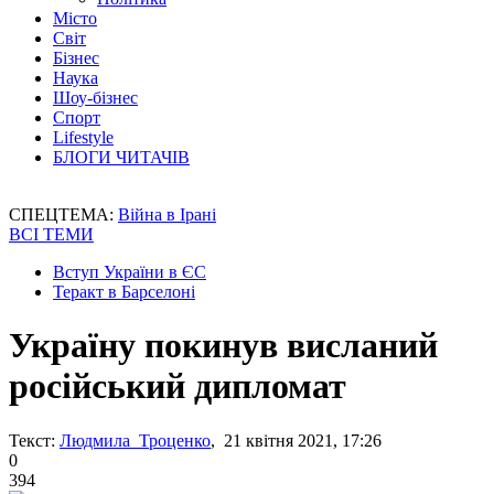
Місто
Світ
Бізнес
Наука
Шоу-бізнес
Спорт
Lifestyle
БЛОГИ ЧИТАЧІВ
СПЕЦТЕМА:
Війна в Ірані
ВСІ ТЕМИ
Вступ України в ЄС
Теракт в Барселоні
Україну покинув висланий
російський дипломат
Текст:
Людмила Троценко
, 21 квітня 2021, 17:26
0
394