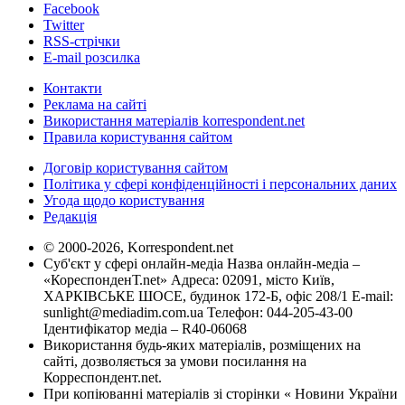
Facebook
Twitter
RSS-стрічки
E-mail розсилка
Контакти
Реклама на сайті
Використання матеріалів korrespondent.net
Правила користування сайтом
Договір користування сайтом
Політика у сфері конфіденційності і персональних даних
Угода щодо користування
Редакція
© 2000-2026, Korrespondent.net
Суб'єкт у сфері онлайн-медіа Назва онлайн-медіа –
«КореспонденТ.net» Адреса: 02091, місто Київ,
ХАРКІВСЬКЕ ШОСЕ, будинок 172-Б, офіс 208/1 E-mail:
sunlight@mediadim.com.ua
Телефон: 044-205-43-00
Ідентифікатор медіа – R40-06068
Використання будь-яких матеріалів, розміщених на
сайті, дозволяється за умови посилання на
Корреспондент.net.
При копіюванні матеріалів зі сторінки « Новини України