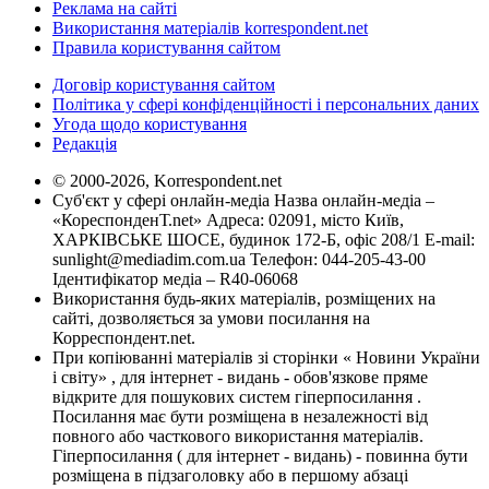
Реклама на сайті
Використання матеріалів korrespondent.net
Правила користування сайтом
Договір користування сайтом
Політика у сфері конфіденційності і персональних даних
Угода щодо користування
Редакція
© 2000-2026, Korrespondent.net
Суб'єкт у сфері онлайн-медіа Назва онлайн-медіа –
«КореспонденТ.net» Адреса: 02091, місто Київ,
ХАРКІВСЬКЕ ШОСЕ, будинок 172-Б, офіс 208/1 E-mail:
sunlight@mediadim.com.ua
Телефон: 044-205-43-00
Ідентифікатор медіа – R40-06068
Використання будь-яких матеріалів, розміщених на
сайті, дозволяється за умови посилання на
Корреспондент.net.
При копіюванні матеріалів зі сторінки « Новини України
і світу» , для інтернет - видань - обов'язкове пряме
відкрите для пошукових систем гіперпосилання .
Посилання має бути розміщена в незалежності від
повного або часткового використання матеріалів.
Гіперпосилання ( для інтернет - видань) - повинна бути
розміщена в підзаголовку або в першому абзаці