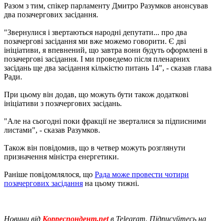
Разом з тим, спікер парламенту Дмитро Разумков анонсував
два позачергових засідання.
"Звернулися і звертаються народні депутати... про два
позачергові засідання ми вже можемо говорити. Є дві
ініціативи, я впевнений, що завтра вони будуть оформлені в
позачергові засідання. І ми проведемо після пленарних
засідань ще два засідання кількістю питань 14", - сказав глава
Ради.
При цьому він додав, що можуть бути також додаткові
ініціативи з позачергових засідань.
"Але на сьогодні поки фракції не зверталися за підписними
листами", - сказав Разумков.
Також він повідомив, що в четвер можуть розглянути
призначення міністра енергетики.
Раніше повідомлялося, що
Рада може провести чотири
позачергових засідання
на цьому тижні.
Новини від
Корреспондент.net
в Telegram. Підписуйтесь на