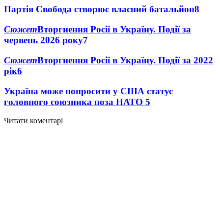
Партія Свобода створює власний батальйон
8
Сюжет
Вторгнення Росії в Україну. Події за
червень 2026 року
7
Сюжет
Вторгнення Росії в Україну. Події за 2022
рік
6
Україна може попросити у США статус
головного союзника поза НАТО
5
Читати коментарі