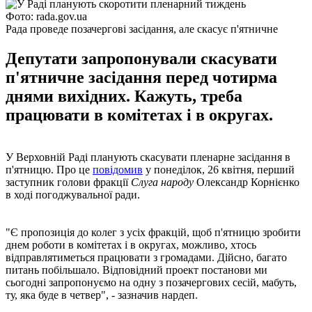
Фото: rada.gov.ua
Рада проведе позачергові засідання, але скасує п'ятничне
Депутати запропонували скасувати
п'ятничне засідання перед чотирма
днями вихідних. Кажуть, треба
працювати в комітетах і в округах.
У Верховній Раді планують скасувати пленарне засідання в
п'ятницю. Про це
повідомив
у понеділок, 26 квітня, перший
заступник голови фракції
Слуга народу
Олександр Корнієнко
в ході погоджувальної ради.
"Є пропозиція до колег з усіх фракцій, щоб п'ятницю зробити
днем ​​роботи в комітетах і в округах, можливо, хтось
відправлятиметься працювати з громадами. Дійсно, багато
питань побільшало. Відповідний проект постанови ми
сьогодні запропонуємо на одну з позачергових сесій, мабуть,
ту, яка буде в четвер", - зазначив нардеп.