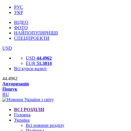
РУС
УКР
ВІДЕО
ФОТО
НАЙПОПУЛЯРНІШІ
СПЕЦПРОЕКТИ
USD
USD
44.4962
EUR
51.3814
Всі курси валют
44.4962
Авторизація
Пошук
RU
ВСІ РОЗДІЛИ
Головна
Україна
Всі новини розділу
Політика