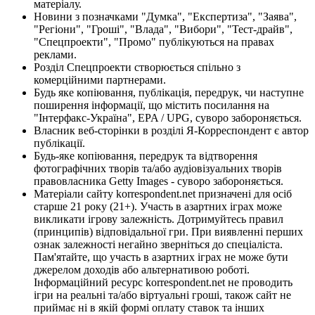
матеріалу.
Новини з позначками "Думка", "Експертиза", "Заява",
"Регіони", "Гроші", "Влада", "Вибори", "Тест-драйв",
"Спецпроекти", "Промо" публікуються на правах
реклами.
Розділ Спецпроекти створюється спільно з
комерційними партнерами.
Будь яке копіювання, публікація, передрук, чи наступне
поширення інформації, що містить посилання на
"Інтерфакс-Україна", EPA / UPG, суворо забороняється.
Власник веб-сторінки в розділі Я-Корреспондент є автор
публікації.
Будь-яке копіювання, передрук та відтворення
фотографічних творів та/або аудіовізуальних творів
правовласника Getty Images - суворо забороняється.
Матеріали сайту korrespondent.net призначені для осіб
старше 21 року (21+). Участь в азартних іграх може
викликати ігрову залежність. Дотримуйтесь правил
(принципів) відповідальної гри. При виявленні перших
ознак залежності негайно зверніться до спеціаліста.
Пам'ятайте, що участь в азартних іграх не може бути
джерелом доходів або альтернативою роботі.
Інформаційний ресурс korrespondent.net не проводить
ігри на реальні та/або віртуальні гроші, також сайт не
приймає ні в якій формі оплату ставок та інших