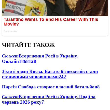
ЧИТАЙТЕ ТАКОЖ
Сюжет
Вторгнення Росії в Україну.
Онлайн
1868
128
Золоті люди Києва. Багато бізнесменів стали
столичними чиновниками
24
2
Партія Свобода створює власний батальйон
8
Сюжет
Вторгнення Росії в Україну. Події за
червень 2026 року
7