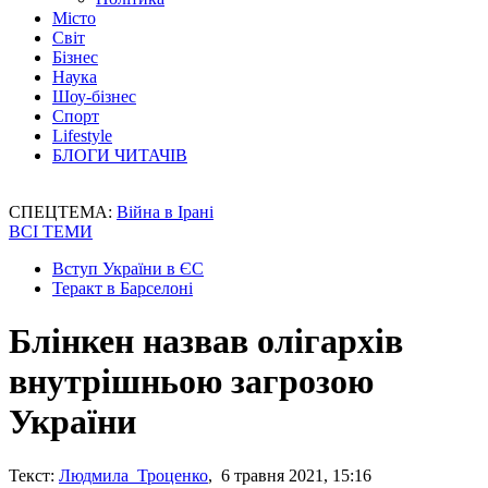
Місто
Світ
Бізнес
Наука
Шоу-бізнес
Спорт
Lifestyle
БЛОГИ ЧИТАЧІВ
СПЕЦТЕМА:
Війна в Ірані
ВСІ ТЕМИ
Вступ України в ЄС
Теракт в Барселоні
Блінкен назвав олігархів
внутрішньою загрозою
України
Текст:
Людмила Троценко
, 6 травня 2021, 15:16