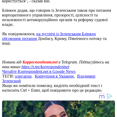
користується", - сказав він.
Блінкен додав, що говорив із Зеленським також про питання
корпоративного управління, прозорості, цілісності та
незалежності антикорупційних органів та реформу судової
влади.
Як повідомлялося,
на зустрічі із Зеленським Блінкен
обговорив питання
Донбасу, Криму, Північного потоку та
інші.
Новини від
Корреспондент.net
в Telegram. Підписуйтесь на
наш канал
https://t.me/korrespondentnet
Читайте Korrespondent.net в Google News
ТЕГИ:
олигархи
,
Коррупция в Украине
,
Владимир
Зеленский
Якщо ви помітили помилку, виділіть необхідний текст і
натисніть Ctrl + Enter, щоб повідомити про це редакцію.