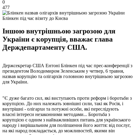
0
477
Блінкен під час візиту до Києва
Іншою внутрішньою загрозою для
України є корупція, вважає глава
Держдепартаменту США.
Держсекретар США Ентоні Блінкен під час прес-конференції з
президентом Володимиром Зеленським у четвер, 6 травня,
назвав корупцію та олігархів головною внутрішньою загрозою
для України.
"Є дуже багато сил, які виступають проти реформ і боротьби з
корупцією. До них належать зовнішні сили, такі як Росія, і
внутрішні - олігархи та потужні особи, які переслідують
власні інтереси незаконними методами... Боротьба з
корупцією є одним з найважливіших питань для українського
народу і вирішальним для поліпшення його життя: від послуг,
на які народ покладається, до можливостей, якими він