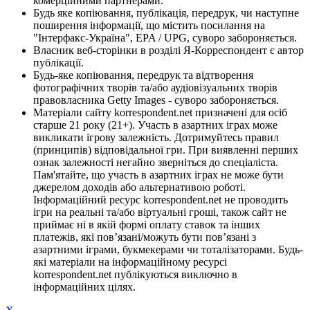
комерційними партнерами.
Будь яке копіювання, публікація, передрук, чи наступне
поширення інформації, що містить посилання на
"Інтерфакс-Україна", EPA / UPG, суворо забороняється.
Власник веб-сторінки в розділі Я-Корреспондент є автор
публікації.
Будь-яке копіювання, передрук та відтворення
фотографічних творів та/або аудіовізуальних творів
правовласника Getty Images - суворо забороняється.
Матеріали сайту korrespondent.net призначені для осіб
старше 21 року (21+). Участь в азартних іграх може
викликати ігрову залежність. Дотримуйтесь правил
(принципів) відповідальної гри. При виявленні перших
ознак залежності негайно зверніться до спеціаліста.
Пам'ятайте, що участь в азартних іграх не може бути
джерелом доходів або альтернативою роботі.
Інформаційний ресурс korrespondent.net не проводить
ігри на реальні та/або віртуальні гроші, також сайт не
приймає ні в якій формі оплату ставок та інших
платежів, які пов’язані/можуть бути пов’язані з
азартними іграми, букмекерами чи тоталізаторами. Будь-
які матеріали на інформаційному ресурсі
korrespondent.net публікуються виключно в
інформаційних цілях.