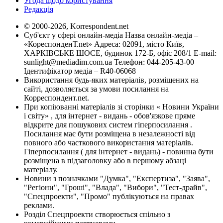
Угода щодо користування
Редакція
© 2000-2026, Korrespondent.net
Суб'єкт у сфері онлайн-медіа Назва онлайн-медіа –
«КореспонденТ.net» Адреса: 02091, місто Київ,
ХАРКІВСЬКЕ ШОСЕ, будинок 172-Б, офіс 208/1 E-mail:
sunlight@mediadim.com.ua
Телефон: 044-205-43-00
Ідентифікатор медіа – R40-06068
Використання будь-яких матеріалів, розміщених на
сайті, дозволяється за умови посилання на
Корреспондент.net.
При копіюванні матеріалів зі сторінки « Новини України
і світу» , для інтернет - видань - обов'язкове пряме
відкрите для пошукових систем гіперпосилання .
Посилання має бути розміщена в незалежності від
повного або часткового використання матеріалів.
Гіперпосилання ( для інтернет - видань) - повинна бути
розміщена в підзаголовку або в першому абзаці
матеріалу.
Новини з позначками "Думка", "Експертиза", "Заява",
"Регіони", "Гроші", "Влада", "Вибори", "Тест-драйв",
"Спецпроекти", "Промо" публікуються на правах
реклами.
Розділ Спецпроекти створюється спільно з