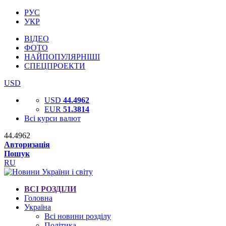
РУС
УКР
ВІДЕО
ФОТО
НАЙПОПУЛЯРНІШІ
СПЕЦПРОЕКТИ
USD
USD
44.4962
EUR
51.3814
Всі курси валют
44.4962
Авторизація
Пошук
RU
ВСІ РОЗДІЛИ
Головна
Україна
Всі новини розділу
Політика