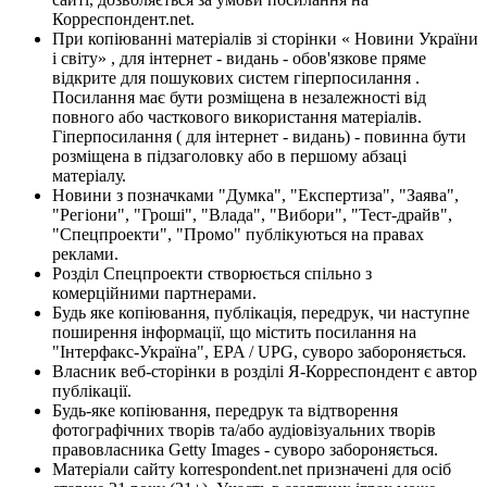
Корреспондент.net.
При копіюванні матеріалів зі сторінки « Новини України
і світу» , для інтернет - видань - обов'язкове пряме
відкрите для пошукових систем гіперпосилання .
Посилання має бути розміщена в незалежності від
повного або часткового використання матеріалів.
Гіперпосилання ( для інтернет - видань) - повинна бути
розміщена в підзаголовку або в першому абзаці
матеріалу.
Новини з позначками "Думка", "Експертиза", "Заява",
"Регіони", "Гроші", "Влада", "Вибори", "Тест-драйв",
"Спецпроекти", "Промо" публікуються на правах
реклами.
Розділ Спецпроекти створюється спільно з
комерційними партнерами.
Будь яке копіювання, публікація, передрук, чи наступне
поширення інформації, що містить посилання на
"Інтерфакс-Україна", EPA / UPG, суворо забороняється.
Власник веб-сторінки в розділі Я-Корреспондент є автор
публікації.
Будь-яке копіювання, передрук та відтворення
фотографічних творів та/або аудіовізуальних творів
правовласника Getty Images - суворо забороняється.
Матеріали сайту korrespondent.net призначені для осіб