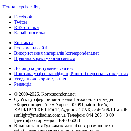
Повна версія сайту
Facebook
Twitter
RSS-стрічки
E-mail розсилка
Контакти
Реклама на сайті
Використання матеріалів korrespondent.net
Правила користування сайтом
Договір користування сайтом
Політика у сфері конфіденційності і персональних даних
Угода щодо користування
Редакція
© 2000-2026, Korrespondent.net
Суб'єкт у сфері онлайн-медіа Назва онлайн-медіа –
«КореспонденТ.net» Адреса: 02091, місто Київ,
ХАРКІВСЬКЕ ШОСЕ, будинок 172-Б, офіс 208/1 E-mail:
sunlight@mediadim.com.ua
Телефон: 044-205-43-00
Ідентифікатор медіа – R40-06068
Використання будь-яких матеріалів, розміщених на
сайті, дозволяється за умови посилання на