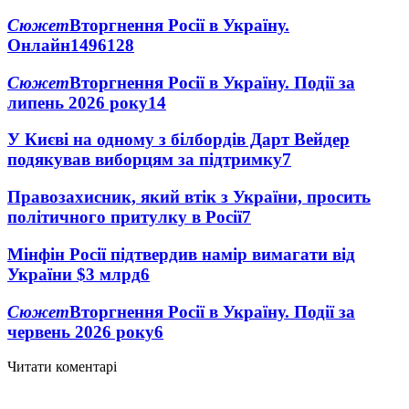
Сюжет
Вторгнення Росії в Україну.
Онлайн
1496
128
Сюжет
Вторгнення Росії в Україну. Події за
липень 2026 року
14
У Києві на одному з білбордів Дарт Вейдер
подякував виборцям за підтримку
7
Правозахисник, який втік з України, просить
політичного притулку в Росії
7
Мінфін Росії підтвердив намір вимагати від
України $3 млрд
6
Сюжет
Вторгнення Росії в Україну. Події за
червень 2026 року
6
Читати коментарі