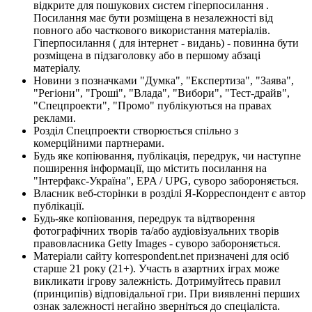
відкрите для пошукових систем гіперпосилання .
Посилання має бути розміщена в незалежності від
повного або часткового використання матеріалів.
Гіперпосилання ( для інтернет - видань) - повинна бути
розміщена в підзаголовку або в першому абзаці
матеріалу.
Новини з позначками "Думка", "Експертиза", "Заява",
"Регіони", "Гроші", "Влада", "Вибори", "Тест-драйв",
"Спецпроекти", "Промо" публікуються на правах
реклами.
Розділ Спецпроекти створюється спільно з
комерційними партнерами.
Будь яке копіювання, публікація, передрук, чи наступне
поширення інформації, що містить посилання на
"Інтерфакс-Україна", EPA / UPG, суворо забороняється.
Власник веб-сторінки в розділі Я-Корреспондент є автор
публікації.
Будь-яке копіювання, передрук та відтворення
фотографічних творів та/або аудіовізуальних творів
правовласника Getty Images - суворо забороняється.
Матеріали сайту korrespondent.net призначені для осіб
старше 21 року (21+). Участь в азартних іграх може
викликати ігрову залежність. Дотримуйтесь правил
(принципів) відповідальної гри. При виявленні перших
ознак залежності негайно зверніться до спеціаліста.