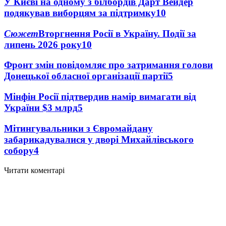
У Києві на одному з білбордів Дарт Вейдер
подякував виборцям за підтримку
10
Сюжет
Вторгнення Росії в Україну. Події за
липень 2026 року
10
Фронт змін повідомляє про затримання голови
Донецької обласної організації партії
5
Мінфін Росії підтвердив намір вимагати від
України $3 млрд
5
Мітингувальники з Євромайдану
забарикадувалися у дворі Михайлівського
собору
4
Читати коментарі