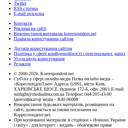
Twitter
RSS-стрічки
E-mail розсилка
Контакти
Реклама на сайті
Використання матеріалів korrespondent.net
Правила користування сайтом
Договір користування сайтом
Політика у сфері конфіденційності і персональних даних
Угода щодо користування
Редакція
© 2000-2026, Korrespondent.net
Суб'єкт у сфері онлайн-медіа Назва онлайн-медіа –
«КореспонденТ.net» Адреса: 02091, місто Київ,
ХАРКІВСЬКЕ ШОСЕ, будинок 172-Б, офіс 208/1 E-mail:
sunlight@mediadim.com.ua
Телефон: 044-205-43-00
Ідентифікатор медіа – R40-06068
Використання будь-яких матеріалів, розміщених на
сайті, дозволяється за умови посилання на
Корреспондент.net.
При копіюванні матеріалів зі сторінки « Новини України
і світу» , для інтернет - видань - обов'язкове пряме