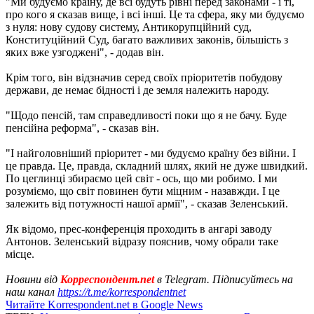
"Ми будуємо країну, де всі будуть рівні перед законами - і ті,
про кого я сказав вище, і всі інші. Це та сфера, яку ми будуємо
з нуля: нову судову систему, Антикорупційний суд,
Конституційний Суд, багато важливих законів, більшість з
яких вже узгоджені", - додав він.
Крім того, він відзначив серед своїх пріоритетів побудову
держави, де немає бідності і де земля належить народу.
"Щодо пенсій, там справедливості поки що я не бачу. Буде
пенсійна реформа", - сказав він.
"І найголовніший пріоритет - ми будуємо країну без війни. І
це правда. Це, правда, складний шлях, який не дуже швидкий.
По цеглинці збираємо цей світ - ось, що ми робимо. І ми
розуміємо, що світ повинен бути міцним - назавжди. І це
залежить від потужності нашої армії", - сказав Зеленський.
Як відомо, прес-конференція проходить в ангарі заводу
Антонов. Зеленський відразу пояснив, чому обрали таке
місце.
Новини від
Корреспондент.net
в Telegram. Підписуйтесь на
наш канал
https://t.me/korrespondentnet
Читайте Korrespondent.net в Google News