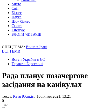
Місто
Світ
Бізнес
Наука
Шоу-бізнес
Спорт
Lifestyle
БЛОГИ ЧИТАЧІВ
СПЕЦТЕМА:
Війна в Ірані
ВСІ ТЕМИ
Вступ України в ЄС
Теракт в Барселоні
Рада планує позачергове
засідання на канікулах
Текст:
Катя Юськів
, 16 липня 2021, 13:21
0
147