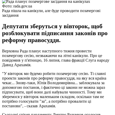
Фото: rada.gov.ua
Рада пішла на канікули, але буде проводити позачергові
засідання
Депутати зберуться у вівторок, щоб
розблокувати підписання законів про
реформу правосуддя.
Верховна Рада планує наступного тижня провести
позачергову сесію, незважаючи на літні канікули. Про це
повідомив у п'ятницю, 16 липня, глава фракції Слуга народу
Давид Арахамія.
"У вівторок ми будемо робити позачергову сесію. Ті славні
проекти законів про реформу правосуддя, на яку вся країна
чекає... Знову-таки, Юлія Володимирівна... заблокувала за
допомогою постанов, і фактично ці закони не можна зараз
підписувати, щоб вони далі набували чинності. Тому ми
зберемося у вівторок маленьким складом, оскільки там не
потрібно голосувати "за", а потрібно провалити ці
постанови", - сказав Арахамія.
Сьогодні спікер парламенту Дмитро Разумков оголосив