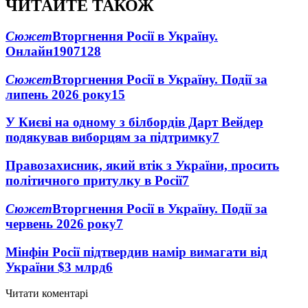
ЧИТАЙТЕ ТАКОЖ
Сюжет
Вторгнення Росії в Україну.
Онлайн
1907
128
Сюжет
Вторгнення Росії в Україну. Події за
липень 2026 року
15
У Києві на одному з білбордів Дарт Вейдер
подякував виборцям за підтримку
7
Правозахисник, який втік з України, просить
політичного притулку в Росії
7
Сюжет
Вторгнення Росії в Україну. Події за
червень 2026 року
7
Мінфін Росії підтвердив намір вимагати від
України $3 млрд
6
Читати коментарі