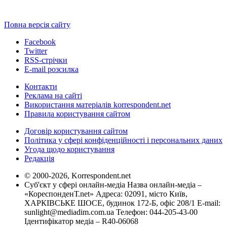
Повна версія сайту
Facebook
Twitter
RSS-стрічки
E-mail розсилка
Контакти
Реклама на сайті
Використання матеріалів korrespondent.net
Правила користування сайтом
Договір користування сайтом
Політика у сфері конфіденційності і персональних даних
Угода щодо користування
Редакція
© 2000-2026, Korrespondent.net
Суб'єкт у сфері онлайн-медіа Назва онлайн-медіа –
«КореспонденТ.net» Адреса: 02091, місто Київ,
ХАРКІВСЬКЕ ШОСЕ, будинок 172-Б, офіс 208/1 E-mail:
sunlight@mediadim.com.ua
Телефон: 044-205-43-00
Ідентифікатор медіа – R40-06068