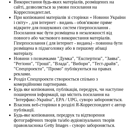
Використання будь-яких матеріалів, розміщених на
сайті, дозволяється за умови посилання на
Корреспондент.net.
При копіюванні матеріалів зі сторінки « Новини України
і світу» , для інтернет - видань - обов'язкове пряме
відкрите для пошукових систем гіперпосилання .
Посилання має бути розміщена в незалежності від
повного або часткового використання матеріалів.
Гіперпосилання ( для інтернет - видань) - повинна бути
розміщена в підзаголовку або в першому абзаці
матеріалу.
Новини з позначками "Думка", "Експертиза", "Заява",
"Регіони", "Гроші", "Влада", "Вибори", "Тест-драйв",
"Спецпроекти", "Промо" публікуються на правах
реклами.
Розділ Спецпроекти створюється спільно з
комерційними партнерами.
Будь яке копіювання, публікація, передрук, чи наступне
поширення інформації, що містить посилання на
"Інтерфакс-Україна", EPA / UPG, суворо забороняється.
Власник веб-сторінки в розділі Я-Корреспондент є автор
публікації.
Будь-яке копіювання, передрук та відтворення
фотографічних творів та/або аудіовізуальних творів
правовласника Getty Images - суворо забороняється.