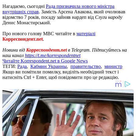
Нагадаємо, сьогодні
Рада призначила нового міністра
внутрішніх справ
. Замість Арсена Авакова, який очолював
відомство 7 років, посаду зайняв нардеп від
Слуги народу
Денис Монастирський.
Про нового голову МВС читайте в
матеріалі
Корреспондент.net
.
Новини від
Корреспондент.net
в Telegram. Підписуйтесь на
наш канал
https://t.me/korrespondentnet
Читайте Korrespondent.net в Google News
ТЕГИ:
Рада
,
Кабмин Украины
,
правительство
,
министр
Якщо ви помітили помилку, виділіть необхідний текст і
натисніть Ctrl + Enter, щоб повідомити про це редакцію.