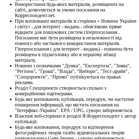
Використання будь-яких матеріалів, розміщених на
сайті, дозволяється за умови посилання на
Корреспондент.net.
При копіюванні матеріалів зі сторінки « Новини України
і світу» , для інтернет - видань - обов'язкове пряме
відкрите для пошукових систем гіперпосилання .
Посилання має бути розміщена в незалежності від
повного або часткового використання матеріалів.
Гіперпосилання ( для інтернет - видань) - повинна бути
розміщена в підзаголовку або в першому абзаці
матеріалу.
Новини з позначками "Думка", "Експертиза", "Заява",
"Регіони", "Гроші", "Влада", "Вибори", "Тест-драйв",
"Спецпроекти", "Промо" публікуються на правах
реклами.
Розділ Спецпроекти створюється спільно з
комерційними партнерами.
Будь яке копіювання, публікація, передрук, чи наступне
поширення інформації, що містить посилання на
"Інтерфакс-Україна", EPA / UPG, суворо забороняється.
Власник веб-сторінки в розділі Я-Корреспондент є автор
публікації.
Будь-яке копіювання, передрук та відтворення
фотографічних творів та/або аудіовізуальних творів
правовласника Getty Images - суворо забороняється.