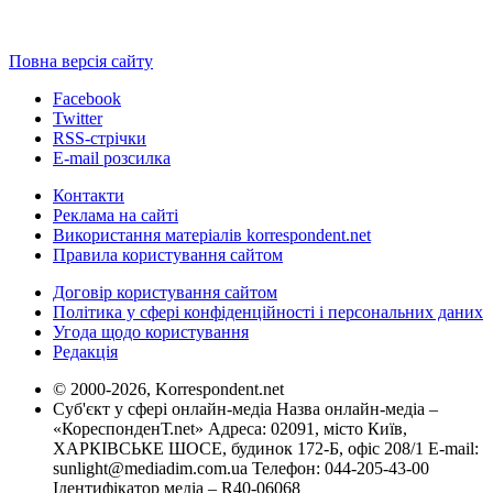
Повна версія сайту
Facebook
Twitter
RSS-стрічки
E-mail розсилка
Контакти
Реклама на сайті
Використання матеріалів korrespondent.net
Правила користування сайтом
Договір користування сайтом
Політика у сфері конфіденційності і персональних даних
Угода щодо користування
Редакція
© 2000-2026, Korrespondent.net
Суб'єкт у сфері онлайн-медіа Назва онлайн-медіа –
«КореспонденТ.net» Адреса: 02091, місто Київ,
ХАРКІВСЬКЕ ШОСЕ, будинок 172-Б, офіс 208/1 E-mail:
sunlight@mediadim.com.ua
Телефон: 044-205-43-00
Ідентифікатор медіа – R40-06068