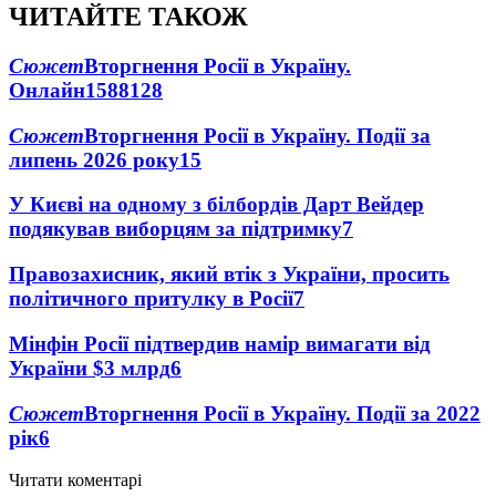
ЧИТАЙТЕ ТАКОЖ
Сюжет
Вторгнення Росії в Україну.
Онлайн
1588
128
Сюжет
Вторгнення Росії в Україну. Події за
липень 2026 року
15
У Києві на одному з білбордів Дарт Вейдер
подякував виборцям за підтримку
7
Правозахисник, який втік з України, просить
політичного притулку в Росії
7
Мінфін Росії підтвердив намір вимагати від
України $3 млрд
6
Сюжет
Вторгнення Росії в Україну. Події за 2022
рік
6
Читати коментарі