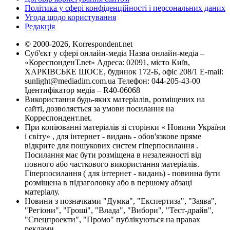
Політика у сфері конфіденційності і персональних даних
Угода щодо користування
Редакція
© 2000-2026, Korrespondent.net
Суб'єкт у сфері онлайн-медіа Назва онлайн-медіа –
«КореспонденТ.net» Адреса: 02091, місто Київ,
ХАРКІВСЬКЕ ШОСЕ, будинок 172-Б, офіс 208/1 E-mail:
sunlight@mediadim.com.ua
Телефон: 044-205-43-00
Ідентифікатор медіа – R40-06068
Використання будь-яких матеріалів, розміщених на
сайті, дозволяється за умови посилання на
Корреспондент.net.
При копіюванні матеріалів зі сторінки « Новини України
і світу» , для інтернет - видань - обов'язкове пряме
відкрите для пошукових систем гіперпосилання .
Посилання має бути розміщена в незалежності від
повного або часткового використання матеріалів.
Гіперпосилання ( для інтернет - видань) - повинна бути
розміщена в підзаголовку або в першому абзаці
матеріалу.
Новини з позначками "Думка", "Експертиза", "Заява",
"Регіони", "Гроші", "Влада", "Вибори", "Тест-драйв",
"Спецпроекти", "Промо" публікуються на правах
реклами.