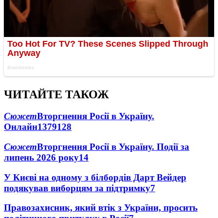
ЧИТАЙТЕ ТАКОЖ
Сюжет
Вторгнення Росії в Україну.
Онлайн
1379
128
Сюжет
Вторгнення Росії в Україну. Події за
липень 2026 року
14
У Києві на одному з білбордів Дарт Вейдер
подякував виборцям за підтримку
7
Правозахисник, який втік з України, просить