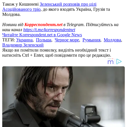
Також у Кишиневі
Зеленський розповів про цілі
Асоційованого тріо
, до якого входять Україна, Грузія та
Молдова.
Новини від
Корреспондент.net
в Telegram. Підписуйтесь на
наш канал
https://t.me/korrespondentnet
Читайте Korrespondent.net в Google News
ТЕГИ:
Украина
,
Польша
,
Черное море
,
Румыния
,
Молдова
,
Владимир Зеленский
Якщо ви помітили помилку, виділіть необхідний текст і
натисніть Ctrl + Enter, щоб повідомити про це редакцію.