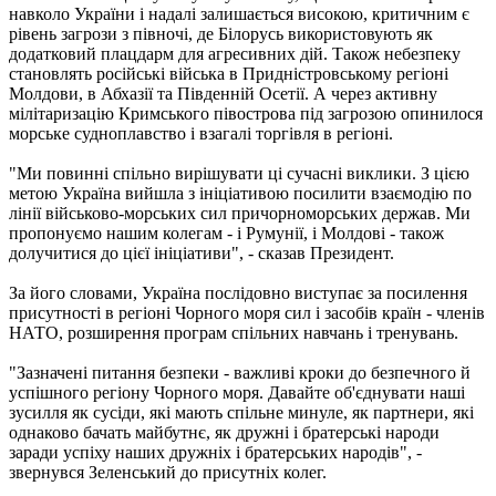
навколо України і надалі залишається високою, критичним є
рівень загрози з півночі, де Білорусь використовують як
додатковий плацдарм для агресивних дій. Також небезпеку
становлять російські війська в Придністровському регіоні
Молдови, в Абхазії та Південній Осетії. А через активну
мілітаризацію Кримського півострова під загрозою опинилося
морське судноплавство і взагалі торгівля в регіоні.
"Ми повинні спільно вирішувати ці сучасні виклики. З цією
метою Україна вийшла з ініціативою посилити взаємодію по
лінії військово-морських сил причорноморських держав. Ми
пропонуємо нашим колегам - і Румунії, і Молдові - також
долучитися до цієї ініціативи", - сказав Президент.
За його словами, Україна послідовно виступає за посилення
присутності в регіоні Чорного моря сил і засобів країн - членів
НАТО, розширення програм спільних навчань і тренувань.
"Зазначені питання безпеки - важливі кроки до безпечного й
успішного регіону Чорного моря. Давайте об'єднувати наші
зусилля як сусіди, які мають спільне минуле, як партнери, які
однаково бачать майбутнє, як дружні і братерські народи
заради успіху наших дружніх і братерських народів", -
звернувся Зеленський до присутніх колег.