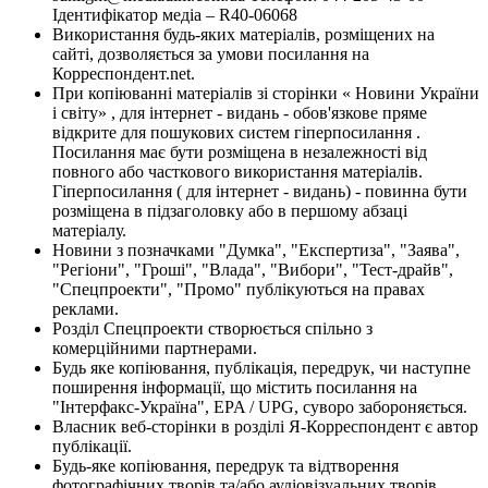
Ідентифікатор медіа – R40-06068
Використання будь-яких матеріалів, розміщених на
сайті, дозволяється за умови посилання на
Корреспондент.net.
При копіюванні матеріалів зі сторінки « Новини України
і світу» , для інтернет - видань - обов'язкове пряме
відкрите для пошукових систем гіперпосилання .
Посилання має бути розміщена в незалежності від
повного або часткового використання матеріалів.
Гіперпосилання ( для інтернет - видань) - повинна бути
розміщена в підзаголовку або в першому абзаці
матеріалу.
Новини з позначками "Думка", "Експертиза", "Заява",
"Регіони", "Гроші", "Влада", "Вибори", "Тест-драйв",
"Спецпроекти", "Промо" публікуються на правах
реклами.
Розділ Спецпроекти створюється спільно з
комерційними партнерами.
Будь яке копіювання, публікація, передрук, чи наступне
поширення інформації, що містить посилання на
"Інтерфакс-Україна", EPA / UPG, суворо забороняється.
Власник веб-сторінки в розділі Я-Корреспондент є автор
публікації.
Будь-яке копіювання, передрук та відтворення
фотографічних творів та/або аудіовізуальних творів