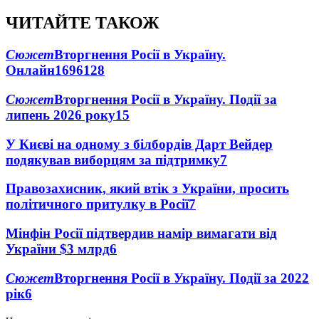
ЧИТАЙТЕ ТАКОЖ
Сюжет
Вторгнення Росії в Україну.
Онлайн
1696
128
Сюжет
Вторгнення Росії в Україну. Події за
липень 2026 року
15
У Києві на одному з білбордів Дарт Вейдер
подякував виборцям за підтримку
7
Правозахисник, який втік з України, просить
політичного притулку в Росії
7
Мінфін Росії підтвердив намір вимагати від
України $3 млрд
6
Сюжет
Вторгнення Росії в Україну. Події за 2022
рік
6