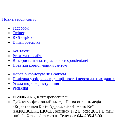
Повна версія сайту
Facebook
Twitter
RSS-стрічки
E-mail розсилка
Контакти
Реклама на сайті
Використання матеріалів korrespondent.net
Правила користування сайтом
Договір користування сайтом
Політика у сфері конфіденційності і персональних даних
Угода щодо користування
Редакція
© 2000-2026, Korrespondent.net
Суб'єкт у сфері онлайн-медіа Назва онлайн-медіа –
«КореспонденТ.net» Адреса: 02091, місто Київ,
ХАРКІВСЬКЕ ШОСЕ, будинок 172-Б, офіс 208/1 E-mail:
sunlight@mediadim.com.ua
Телефон: 044-205-43-00