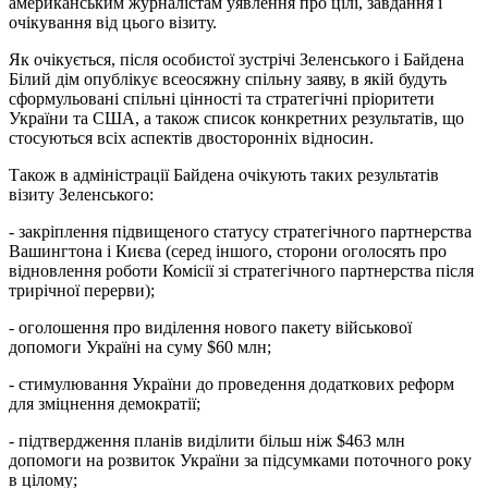
американським журналістам уявлення про цілі, завдання і
очікування від цього візиту.
Як очікується, після особистої зустрічі Зеленського і Байдена
Білий дім опублікує всеосяжну спільну заяву, в якій будуть
сформульовані спільні цінності та стратегічні пріоритети
України та США, а також список конкретних результатів, що
стосуються всіх аспектів двосторонніх відносин.
Також в адміністрації Байдена очікують таких результатів
візиту Зеленського:
- закріплення підвищеного статусу стратегічного партнерства
Вашингтона і Києва (серед іншого, сторони оголосять про
відновлення роботи Комісії зі стратегічного партнерства після
трирічної перерви);
- оголошення про виділення нового пакету військової
допомоги Україні на суму $60 млн;
- стимулювання України до проведення додаткових реформ
для зміцнення демократії;
- підтвердження планів виділити більш ніж $463 млн
допомоги на розвиток України за підсумками поточного року
в цілому;