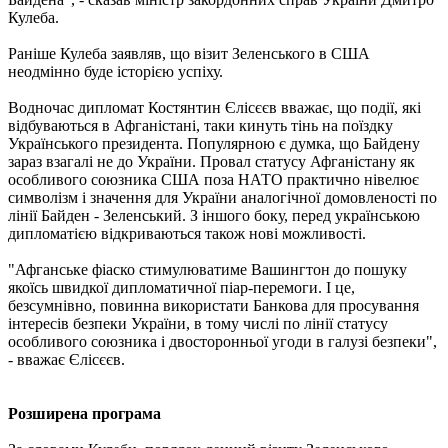
Кулеба.
Раніше Кулеба заявляв, що візит Зеленського в США
неодмінно буде історією успіху.
Водночас дипломат Костянтин Єлісєєв вважає, що події, які
відбуваються в Афганістані, таки кинуть тінь на поїздку
Українського президента. Популярною є думка, що Байдену
зараз взагалі не до України. Провал статусу Афганістану як
особливого союзника США поза НАТО практично нівелює
символізм і значення для України аналогічної домовленості по
лінії Байден - Зеленський. З іншого боку, перед українською
дипломатією відкриваються також нові можливості.
"Афганське фіаско стимулюватиме Вашингтон до пошуку
якоїсь швидкої дипломатичної піар-перемоги. І це,
безсумнівно, повинна використати Банкова для просування
інтересів безпеки України, в тому числі по лінії статусу
особливого союзника і двосторонньої угоди в галузі безпеки",
- вважає Єлісєєв.
Розширена програма