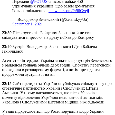
Передали
@POTUS
список з майже 450
утримуваних українців, щоб разом домагатися
їхнього звільнення.
pic.twitter.com/Pr5ilCvejI
— Володимир Зеленський (@ZelenskyyUa)
September 1, 2021
23:30
Після зустрічі з Байденом Зеленський не став
спілкуватися з пресою, а відразу поїхав до Конгресу.
23:20
Зустріч Володимира Зеленського і Джо Байдена
закінчилася.
Агентство Інтерфакс-Україна зазначає, що зустріч Зеленського
з Байденом тривала більше двох годин. Спочатку переговори
проходили в розширеному форматі, а потім президенти
продовжили зустріч віч-на-віч.
22:15
Сайт президента України опублікував спільну заяву про
стратегічне партнерство України і Сполучених Штатів
Америки. У ньому наголошується, що після 30 років з
моменту відновлення Україною незалежності зв'язки між
Україною і Сполученими Штатами міцніші, ніж будь-коли.
У заяві підкреслюється, що Росія порушила щодо України