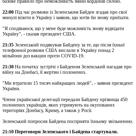
базове правило про неможливість зміни кордонів силою.
22:00
Під час розмови із Зеленським Байден згадав про свої
минулі візити в Україну і заявив, що хотів би знову приїхати.
"Я сподіваюся, що у мене буде можливість знову відвідати
Україну", - сказав президент США.
21:35
Зеленський подякував Байдену за те, що після їхньої
телефонної розмови США вислали в Україну понад 2
мільйони доз вакцин проти COVID-19.
21:30
На початку зустрічі з Байденом Зеленський нагадав про
війну на Донбасі, її жертви і полонених.
"Ми втратили 15 тисяч найкращих людей", - заявив президент
України.
Члени української делегації передали Байдену прізвища 450
полонених українців, яких утримують на окупованих
територіях Донбасу, Криму, а також у Росії.
Зеленський попросив Байдена посприяти їхньому звільненню.
21:10 Переговори Зеленського і Байдена стартували.