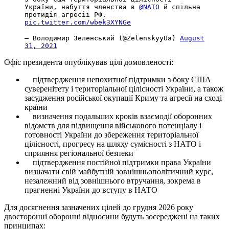
України, набуття членства в
@NATO
й спільна
протидія агресії РФ.
pic.twitter.com/wbek3XYNGe
— Володимир Зеленський (@ZelenskyyUa)
August
31, 2021
Офіс президента опублікував цілі домовленості:
підтвердження непохитної підтримки з боку США
суверенітету і територіальної цілісності України, а також
засудження російської окупації Криму та агресії на сході
країни
визначення подальших кроків взаємодії оборонних
відомств для підвищення військового потенціалу і
готовності України до збереження територіальної
цілісності, прогресу на шляху сумісності з НАТО і
сприяння регіональної безпеки
підтвердження постійної підтримки права України
визначати свій майбутній зовнішньополітичний курс,
незалежний від зовнішнього втручання, зокрема в
прагненні України до вступу в НАТО
Для досягнення зазначених цілей до грудня 2026 року
двосторонні оборонні відносини будуть зосереджені на таких
принципах: