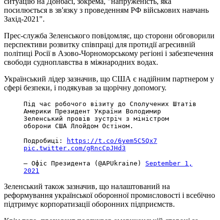
ситуацію на Донбасі, зокрема, "напруженість, яка
посилюється в зв'язку з проведенням РФ військових навчань
Захід-2021".
Прес-служба Зеленського повідомляє, що сторони обговорили
перспективи розвитку співпраці для протидії агресивній
політиці Росії в Азово-Чорноморському регіоні і забезпечення
свободи судноплавства в міжнародних водах.
Український лідер зазначив, що США є надійним партнером у
сфері безпеки, і подякував за щорічну допомогу.
Під час робочого візиту до Сполучених Штатів
Америки Президент України Володимир
Зеленський провів зустріч з міністром
оборони США Ллойдом Остіном.
Подробиці:
https://t.co/6yem5C5Qx7
pic.twitter.com/gRncCpJHd3
— Офіс Президента (@APUkraine)
September 1,
2021
Зеленський також зазначив, що налаштований на
реформування української оборонної промисловості і всебічно
підтримує корпоратизації оборонних підприємств.