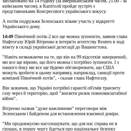
заплановано на 14 годину (за американським часом, 21.00 - за
київським часом), в Капітолії пройде зустріч з
представниками Конгресового українського кокусу.
А потім подружжя Зеленських візьме участь у відкритті
Українського дому.
14:49
Північний потік-2 все ще можна зупинити, заявив глава
Нафтогазу Юрій Вітренко в інтерв'ю агентству Reuters в ході
візиту в складі української делегації до Вашингтона.
"Навіть незважаючи на те, що він на 99 відсотків завершений,
ми все ще віримо, що його можна і потрібно зупинити. І з
нашого боку ми все ще будемо обговорювати, що США
можуть зробити в цьому напрямку, наприклад, санкції проти
компанії Північний потік", - сказав глава Нафтогазу.
Він зазначив, що Україні потрібні гарантії об'ємів транзиту
газу через її територію, щоб "знизити ризик повномасштабної
війни".
Вітренко назвав "дуже важливими" переговори між
Зеленським і Байденом для встановлення взаємної довіри.
"Ми продовжуємо наголошувати, що для нас справа не в
грошах, в першу чергу йдеться про національну безпеку