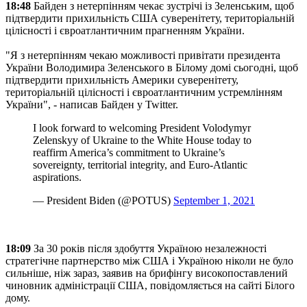
18:48
Байден з нетерпінням чекає зустрічі із Зеленським, щоб
підтвердити прихильність США суверенітету, територіальній
цілісності і євроатлантичним прагненням України.
"Я з нетерпінням чекаю можливості привітати президента
України Володимира Зеленського в Білому домі сьогодні, щоб
підтвердити прихильність Америки суверенітету,
територіальній цілісності і євроатлантичним устремлінням
України", - написав Байден у Twitter.
I look forward to welcoming President Volodymyr
Zelenskyy of Ukraine to the White House today to
reaffirm America’s commitment to Ukraine’s
sovereignty, territorial integrity, and Euro-Atlantic
aspirations.
— President Biden (@POTUS)
September 1, 2021
18:09
За 30 років після здобуття Україною незалежності
стратегічне партнерство між США і Україною ніколи не було
сильніше, ніж зараз, заявив на брифінгу високопоставлений
чиновник адміністрації США, повідомляється на сайті Білого
дому.