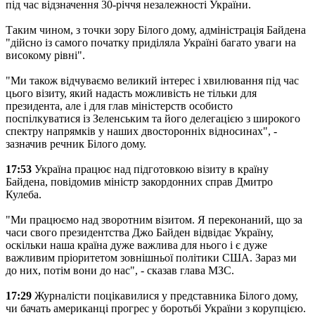
під час відзначення 30-річчя незалежності України.
Таким чином, з точки зору Білого дому, адміністрація Байдена
"дійсно із самого початку приділяла Україні багато уваги на
високому рівні".
"Ми також відчуваємо великий інтерес і хвилювання під час
цього візиту, який надасть можливість не тільки для
президента, але і для глав міністерств особисто
поспілкуватися із Зеленським та його делегацією з широкого
спектру напрямків у наших двосторонніх відносинах", -
зазначив речник Білого дому.
17:53
Україна працює над підготовкою візиту в країну
Байдена, повідомив міністр закордонних справ Дмитро
Кулеба.
"Ми працюємо над зворотним візитом. Я переконаний, що за
часи свого президентства Джо Байден відвідає Україну,
оскільки наша країна дуже важлива для нього і є дуже
важливим пріоритетом зовнішньої політики США. Зараз ми
до них, потім вони до нас", - сказав глава МЗС.
17:29
Журналісти поцікавилися у представника Білого дому,
чи бачать американці прогрес у боротьбі України з корупцією.