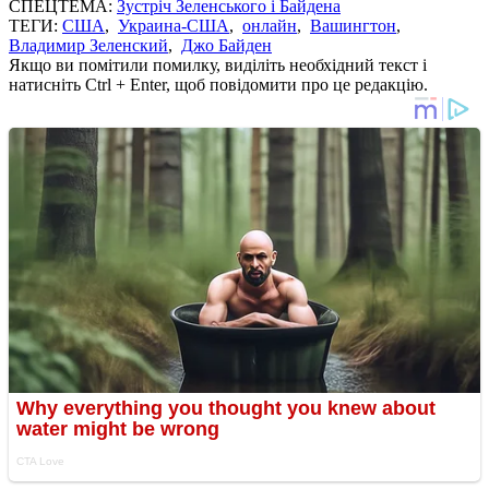
СПЕЦТЕМА:
Зустріч Зеленського і Байдена
ТЕГИ:
США
,
Украина-США
,
онлайн
,
Вашингтон
,
Владимир Зеленский
,
Джо Байден
Якщо ви помітили помилку, виділіть необхідний текст і
натисніть Ctrl + Enter, щоб повідомити про це редакцію.