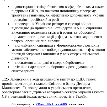
двостороннє співробітництво в сфері безпеки, а також
підтримка США, включаючи повноцінну програму
тренувань і навчань, які ефективно допомагають Україні
протидіяти російській агресії
проведення Україною реформ в секторі оборони
відповідно до принципів і стандартів НАТО, сприяння
виконанню положень стратегії розвитку оборонної
промисловості і реалізації реформ з метою задоволення
потреб Збройних сил України
поглиблення співпраці в Чорноморському регіоні з
метою забезпечення свободи судноплавства і ефективної
протидії загрозам і викликам у всіх сферах військової
діяльності
посилення співпраці в сфері кібербезпеки
тісніше партнерство оборонних розвідувальних
співтовариств
1:25
Зеленський в ході дводенного візиту до США також
провів переговори з главою Світового банку Девідом
Малпассом. Як повідомили в українського президента,
обговорювалася підтримка аграрного сектора України і участь
СБ в реалізації інфраструктурних проектів в Україні.
Обговорили з
@DavidMalpassWBG
земельну