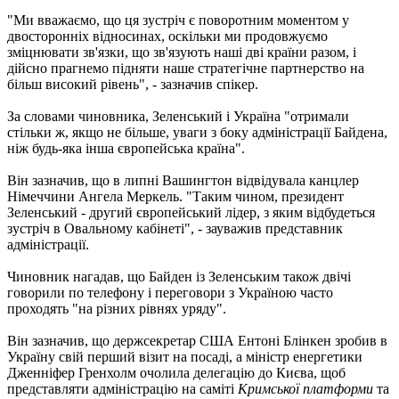
"Ми вважаємо, що ця зустріч є поворотним моментом у
двосторонніх відносинах, оскільки ми продовжуємо
зміцнювати зв'язки, що зв'язують наші дві країни разом, і
дійсно прагнемо підняти наше стратегічне партнерство на
більш високий рівень", - зазначив спікер.
За словами чиновника, Зеленський і Україна "отримали
стільки ж, якщо не більше, уваги з боку адміністрації Байдена,
ніж будь-яка інша європейська країна".
Він зазначив, що в липні Вашингтон відвідувала канцлер
Німеччини Ангела Меркель. "Таким чином, президент
Зеленський - другий європейський лідер, з яким відбудеться
зустріч в Овальному кабінеті", - зауважив представник
адміністрації.
Чиновник нагадав, що Байден із Зеленським також двічі
говорили по телефону і переговори з Україною часто
проходять "на різних рівнях уряду".
Він зазначив, що держсекретар США Ентоні Блінкен зробив в
Україну свій перший візит на посаді, а міністр енергетики
Дженніфер Гренхолм очолила делегацію до Києва, щоб
представляти адміністрацію на саміті
Кримської платформи
та