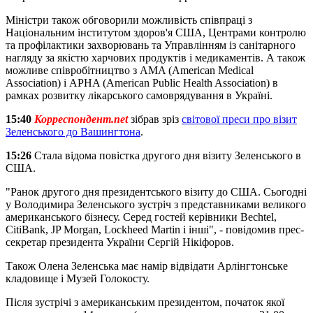
Міністри також обговорили можливість співпраці з
Національним інститутом здоров'я США, Центрами контролю
та профілактики захворювань та Управлінням із санітарного
нагляду за якістю харчових продуктів і медикаментів. А також
можливе співробітництво з AMA (American Medical
Association) і APHA (American Public Health Association) в
рамках розвитку лікарського самоврядування в Україні.
15:40
Корреспондент.net
зібрав зріз
світової преси про візит
Зеленського до Вашингтона
.
15:26
Стала відома повістка другого дня візиту Зеленського в
США.
"Ранок другого дня президентського візиту до США. Сьогодні
у Володимира Зеленського зустріч з представниками великого
американського бізнесу. Серед гостей керівники Bechtel,
CitiBank, JP Morgan, Lockheed Martin і інші", - повідомив прес-
секретар президента України Сергій Нікіфоров.
Також Олена Зеленська має намір відвідати Арлінгтонське
кладовище і Музей Голокосту.
Після зустрічі з американським президентом, початок якої