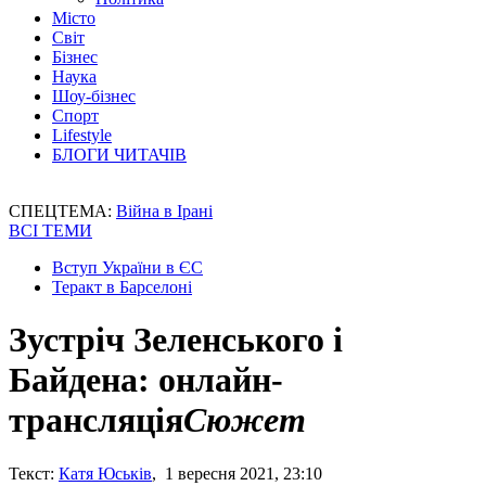
Місто
Світ
Бізнес
Наука
Шоу-бізнес
Спорт
Lifestyle
БЛОГИ ЧИТАЧІВ
СПЕЦТЕМА:
Війна в Ірані
ВСІ ТЕМИ
Вступ України в ЄС
Теракт в Барселоні
Зустріч Зеленського і
Байдена: онлайн-
трансляція
Сюжет
Текст:
Катя Юськів
, 1 вересня 2021, 23:10