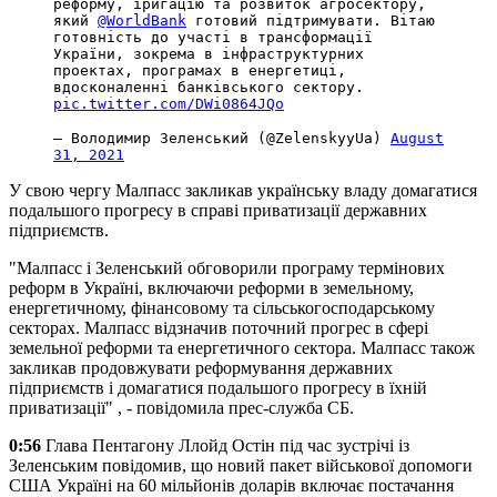
реформу, іригацію та розвиток агросектору,
який
@WorldBank
готовий підтримувати. Вітаю
готовність до участі в трансформації
України, зокрема в інфраструктурних
проектах, програмах в енергетиці,
вдосконаленні банківського сектору.
pic.twitter.com/DWi0864JQo
— Володимир Зеленський (@ZelenskyyUa)
August
31, 2021
У свою чергу Малпасс закликав українську владу домагатися
подальшого прогресу в справі приватизації державних
підприємств.
"Малпасс і Зеленський обговорили програму термінових
реформ в Україні, включаючи реформи в земельному,
енергетичному, фінансовому та сільськогосподарському
секторах. Малпасс відзначив поточний прогрес в сфері
земельної реформи та енергетичного сектора. Малпасс також
закликав продовжувати реформування державних
підприємств і домагатися подальшого прогресу в їхній
приватизації" , - повідомила прес-служба СБ.
0:56
Глава Пентагону Ллойд Остін під час зустрічі із
Зеленським повідомив, що новий пакет військової допомоги
США Україні на 60 мільйонів доларів включає постачання