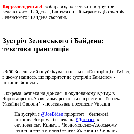
Корреспондент.net
розбирався, чого чекати від зустрічі
Зеленського і Байдена. Дивіться онлайн-трансляцію зустрічі
Зеленського і Байдена сьогодні.
Зустріч Зеленського і Байдена:
текстова трансляція
23:50
Зеленський опублікував пост на своїй сторінці в Twitter,
в якому написав, що пріоритет на зустрічі з Байденом -
питання безпеки.
"Зокрема, безпека на Донбасі, в окупованому Криму, в
Чорноморсько-Азовському регіоні та енергетична безпека
України і Європи", - перерахував президент України.
На зустрічі з
@JoeBiden
пріоритет – безпекові
питання. Зокрема, безпека на
#Донбасі
, в
окупованому Криму, в Чорноморсько-Азовському
регіоні й енергетична безпека України та Європи.