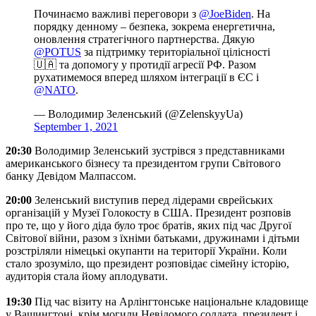
Починаємо важливі переговори з
@JoeBiden
. На
порядку денному – безпека, зокрема енергетична,
оновлення стратегічного партнерства. Дякую
@POTUS
за підтримку територіальної цілісності
🇺🇦 та допомогу у протидії агресії РФ. Разом
рухатимемося вперед шляхом інтеграції в ЄС і
@NATO
.
— Володимир Зеленський (@ZelenskyyUa)
September 1, 2021
20:30
Володимир Зеленський зустрівся з представниками
американського бізнесу та президентом групи Світового
банку Девідом Малпассом.
20:00
Зеленський виступив перед лідерами єврейських
організацій у Музеї Голокосту в США. Президент розповів
про те, що у його діда було троє братів, яких під час Другої
Світової війни, разом з їхніми батьками, дружинами і дітьми
розстріляли німецькі окупанти на території України. Коли
стало зрозуміло, що президент розповідає сімейну історію,
аудиторія стала йому аплодувати.
19:30
Під час візиту на Арлінгтонське національне кладовище
у Вашингтоні, крім могили Невідомого солдата, президент і