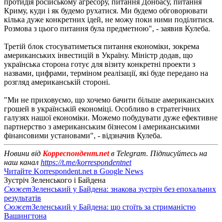
протидія російському агресору, питання Донбасу, питання
Криму, куди і як будемо рухатися. Ми будемо обговорювати
кілька дуже конкретних ідей, не можу поки ними поділитися.
Розмова з цього питання була предметною", - заявив Кулеба.
Третій блок стосуватиметься питання економіки, зокрема
американських інвестицій в Україну. Міністр додав, що
українська сторона готує для візиту конкретні проекти з
назвами, цифрами, терміном реалізації, які буде передано на
розгляд американській стороні.
"Ми не приховуємо, що хочемо бачити більше американських
грошей в українській економіці. Особливо в стратегічних
галузях нашої економіки. Можемо побудувати дуже ефективне
партнерство з американським бізнесом і американськими
фінансовими установами", - відзначив Кулеба.
Новини від
Корреспондент.net
в Telegram. Підписуйтесь на
наш канал
https://t.me/korrespondentnet
Читайте Korrespondent.net в Google News
Зустріч Зеленського і Байдена
Сюжет
Зеленський у Байдена: знакова зустріч без епохальних
результатів
Сюжет
Зеленський у Байдена: що стоїть за стриманістю
Вашингтона