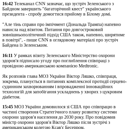
16:42
Телеканал CNN зазначає, що зустріч Зеленського з
Байдном завершить "багаторічний квест" українського
президента - спробу домогтися прийому в Білому домі.
"Але тінь справи про імпічмент (Дональда Трампа) напевно
нависла над візитом. Питання про довгостроковий
зовнішньополітичний підхід США також, напевно, ширятиме
в повітрі", - пише CNN в оглядовому матеріалі про зустріч
Байдена із Зеленським.
16:11
У рамках візиту Зеленського Міністерство охорони
здоров'я підписало угоду про поглиблення співпраці з
провідною американською компанією Medtronic.
Як розповів глава МОЗ України Віктор Ляшко, співпраця,
зокрема, планується в питаннях комплексної протидії серцево-
судинним захворюванням і впровадженні інноваційних
технологій для запобігання ускладнень у хворих з цукровим
діабетом.
15:45
МОЗ України домовилося зі США про співпрацю в
частині створення Стратегічного плану розвитку системи
охорони здоров'я населення до 2030 року. Про повідомив
міністр охорони здоров'я Віктор Ляшко після зустрічі з
американським колегою Ксав'є Бесерром.