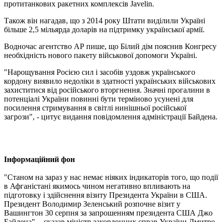
протитанкових ракетних комплексів Javelin.
Також він нагадав, що з 2014 року Штати виділили Україні
більше 2,5 мільярда доларів на підтримку української армії.
Водночас агентство АР пише, що Білий дім пояснив Конгресу
необхідність нового пакету військової допомоги Україні.
"Нарощування Росією сил і засобів уздовж українського
кордону виявило недоліки в здатності українських військових
захиститися від російського вторгнення. Значні прогалини в
потенціалі України повинні бути терміново усунені для
посилення стримування в світлі нинішньої російської
загрози", - цитує видання повідомлення адміністрації Байдена.
Інформаційний фон
"Станом на зараз у нас немає ніяких індикаторів того, що події
в Афганістані якимось чином негативно впливають на
підготовку і здійснення візиту Президента України в США.
Президент Володимир Зеленський розпочне візит у
Вашингтон 30 серпня за запрошенням президента США Джо
Байдена", - сказав міністр закордонних справ України Дмитро