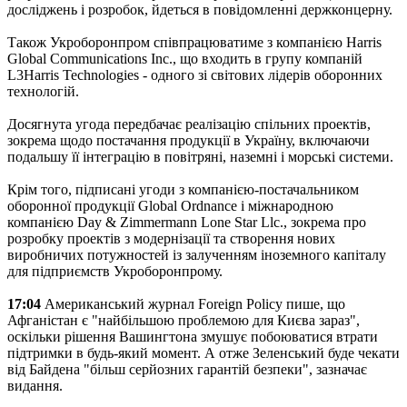
досліджень і розробок, йдеться в повідомленні держконцерну.
Також Укроборонпром співпрацюватиме з компанією Harris
Global Communications Inc., що входить в групу компаній
L3Harris Technologies - одного зі світових лідерів оборонних
технологій.
Досягнута угода передбачає реалізацію спільних проектів,
зокрема щодо постачання продукції в Україну, включаючи
подальшу її інтеграцію в повітряні, наземні і морські системи.
Крім того, підписані угоди з компанією-постачальником
оборонної продукції Global Ordnance і міжнародною
компанією Day & Zimmermann Lone Star Llc., зокрема про
розробку проектів з модернізації та створення нових
виробничих потужностей із залученням іноземного капіталу
для підприємств Укроборонпрому.
17:04
Американський журнал Foreign Policy пише, що
Афганістан є "найбільшою проблемою для Києва зараз",
оскільки рішення Вашингтона змушує побоюватися втрати
підтримки в будь-який момент. А отже Зеленський буде чекати
від Байдена "більш серйозних гарантій безпеки", зазначає
видання.