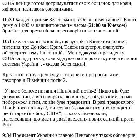
США все ще готові дотримуватися своїх обіцянок для країн,
які вони називають союзниками.
10:30
Байден прийме Зеленського в Овальному кабінеті Білого
дому о 14:00 за вашингтонським часом (
21:00 за Києвом
),
брифінг для преси після переговорів не запланований.
10:15
Зеленський розповів, що зустріч з Байденом почне з
питання про Донбас і Крим. Також на зустрічі планують
обговорити тему інвестицій. "Ми подякуємо президенту
США за підтримку, вона відчувається в розвитку енергетичної
системи України", - сказав Зеленський.
Крім того, на зустрічі будуть говорити про російський
газопровід Північний потік-2.
"У нас є болюче питання Північний потік-2. Якщо він буде
добудований, а всі говорять, що він буде добудований, то ми
поборемося з тим, як він буде працювати. В разі працюючого
Північного потоку-2, ми хотіли б домовитися про конкретні
речі і гарантії з боку США", - сказав Зеленський,
наголосивши, що має на увазі введення нових санкцій проти
Росії.
9:34
Президент України з главою Пентагону також обговорив