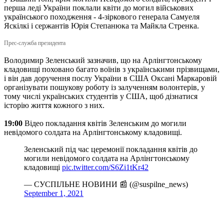
перша леді України поклали квіти до могил військових
українського походження - 4-зіркового генерала Самуеля
Яскілкі і сержантів Юрія Степанюка та Майкла Стренка.
Прес-служба президента
Володимир Зеленський зазначив, що на Арлінгтонському
кладовищі поховано багато воїнів з українськими прізвищами,
і він дав доручення послу України в США Оксані Маркаровій
організувати пошукову роботу із залученням волонтерів, у
тому числі українських студентів у США, щоб дізнатися
історію життя кожного з них.
19:00
Відео покладання квітів Зеленським до могили
невідомого солдата на Арлінгтонському кладовищі.
Зеленський під час церемонії покладання квітів до
могили невідомого солдата на Арлінгтонському
кладовищі
pic.twitter.com/S6Zi1tKr42
— СУСПІЛЬНЕ НОВИНИ 📰 (@suspilne_news)
September 1, 2021