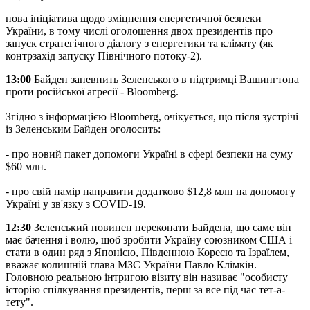
нова ініціатива щодо зміцнення енергетичної безпеки
України, в тому числі оголошення двох президентів про
запуск стратегічного діалогу з енергетики та клімату (як
контрзахід запуску Північного потоку-2).
13:00
Байден запевнить Зеленського в підтримці Вашингтона
проти російської агресії - Bloomberg.
Згідно з інформацією Bloomberg, очікується, що після зустрічі
із Зеленським Байден оголосить:
- про новий пакет допомоги Україні в сфері безпеки на суму
$60 млн.
- про свій намір направити додатково $12,8 млн на допомогу
Україні у зв'язку з COVID-19.
12:30
Зеленський повинен переконати Байдена, що саме він
має бачення і волю, щоб зробити Україну союзником США і
стати в один ряд з Японією, Південною Кореєю та Ізраїлем,
вважає колишній глава МЗС України Павло Клімкін.
Головною реальною інтригою візиту він називає "особисту
історію спілкування президентів, перш за все під час тет-а-
тету".