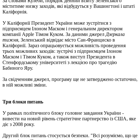
За словами Кулеби, порядок денний візиту Зеленського
міститиме низку заходів, які відбудуться у Вашингтоні і штаті
Каліфорнія.
У Каліфорнії Президент України може зустрітися з
підприємцем Ілоном Маском і генеральним директором
компанії Apple Тімом Куком. За даними джерел
Дзеркала
тижня
, Зеленський відвідає місто Сан-Франциско в
Каліфорнії. Зараз опрацьовується можливість проведення
трьох можливих заходів: зустрічі з підприємцем Ілоном
Маском і Тімом Куком, а також виступ Президента в
Стенфордському університеті з лекцією про трагедію
Бабиного Яру.
За свідченням джерел, програму ще не затверджено остаточно,
в ній можливі зміни.
Три блоки питань
У рамках політичного блоку головне завдання України -
вивести на новий рівень стратегічне партнерство із США, яке
діє з 2008 року.
Другий блок питань стосується безпеки. "Всі розуміємо, що це