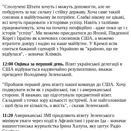
"Сполучені Штати хочуть і можуть допомогти, але не
побудують за нас сильну і стійку державу. Хоча саме такий
союзник в майбутньому їм потрібен. Слабкі нікому не цікаві,
всі хочуть працювати з історіями успіху. Навіть з талібами
працюватимуть, хоча на початку неофіційно - адже поки це і є
історія "успіху". Ми можемо приєднатися до Японії, Південної
Кореї і Ізраїлю як ключових союзників США, а можемо
втратити довіру і надію на наше майбутнє. У Кремлі всім
сниться бажаний сценарій з Україною як "країною, що не
відбулася", - зазначає Клімкін.
12:00 Оцінка за перший день.
Візит української делегації в
США відбувається надзвичайно результативно, вважає
президент Володимир Зеленський.
"Пройшов перший день візиту нашої команди до США. Хочу
подякувати всім як з української, так і з американської
сторони. Я вважаю, що підготували предметний візит.
Складний з точки зору кількості зустрічей. Але найголовніше
- щоб була не кількість, а якість", - сказав Зеленський.
11:20
Американські ЗМІ приділяють візиту Зеленського
мінімум уваги через події в Афганістані і ураган Іда - зазначає
вашингтонська журналістка Ірина Халупа, яку цитує Радіо