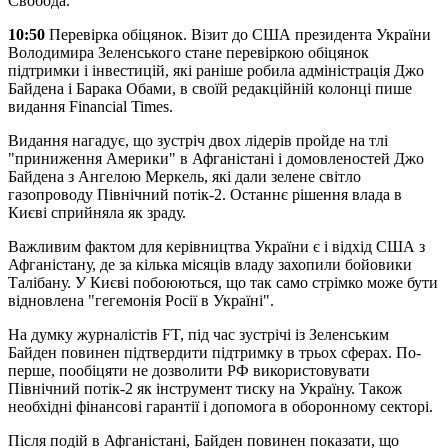
Свобода.
10:50
Перевірка обіцянок. Візит до США президента України
Володимира Зеленського стане перевіркою обіцянок
підтримки і інвестицій, які раніше робила адміністрація Джо
Байдена і Барака Обами, в своїй редакційній колонці пише
видання Financial Times.
Видання нагадує, що зустріч двох лідерів пройде на тлі
"приниження Америки" в Афганістані і домовленостей Джо
Байдена з Ангелою Меркель, які дали зелене світло
газопроводу Північний потік-2. Останнє рішення влада в
Києві сприйняла як зраду.
Важливим фактом для керівництва України є і відхід США з
Афганістану, де за кілька місяців владу захопили бойовики
Талібану. У Києві побоюються, що так само стрімко може бути
відновлена ​​"гегемонія Росії в Україні".
На думку журналістів FT, під час зустрічі із Зеленським
Байден повинен підтвердити підтримку в трьох сферах. По-
перше, пообіцяти не дозволити РФ використовувати
Північний потік-2 як інструмент тиску на Україну. Також
необхідні фінансові гарантії і допомога в оборонному секторі.
Після подій в Афганістані, Байден повинен показати, що