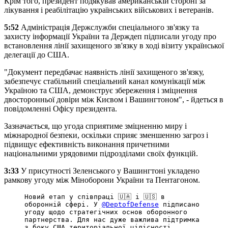
Крім того, президент подякував американській стороні за
лікування і реабілітацію українських військових і ветеранів.
5:52
Адміністрація Держслужби спеціального зв'язку та
захисту інформації України та Держдеп підписали угоду про
встановлення лінії захищеного зв'язку в ході візиту української
делегації до США.
"Документ передбачає наявність лінії захищеного зв'язку,
забезпечує стабільний спеціальний канал комунікації між
Україною та США, демонструє збереження і зміцнення
двосторонньої довіри між Києвом і Вашингтоном", - йдеться в
повідомленні Офісу президента.
Зазначається, що угода сприятиме зміцненню миру і
міжнародної безпеки, оскільки сприяє зменшенню загроз і
підвищує ефективність виконання причетними
національними урядовими підрозділами своїх функцій.
3:33
У присутності Зеленського у Вашингтоні укладено
рамкову угоду між Міноборони України та Пентагоном.
Новий етап у співпраці 🇺🇦 і 🇺🇸 в
оборонній сфері. У
@DeptofDefense
підписано
угоду щодо стратегічних основ оборонного
партнерства. Для нас дуже важлива підтримка
з боку США територіальної цілісності