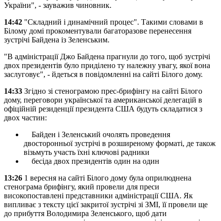
України", - зауважив чиновник.
14:42
"Складний і динамічний процес". Такими словами в
Білому домі прокоментували багаторазове перенесення
зустрічі Байдена із Зеленським.
"В адміністрації Джо Байдена прагнули до того, щоб зустрічі
двох президентів було приділено ту належну увагу, якої вона
заслуговує", - йдеться в повідомленні на сайті Білого дому.
14:33
Згідно зі стенограмою прес-брифінгу на сайті Білого
дому, переговори української та американської делегацій в
офіційній резиденції президента США будуть складатися з
двох частин:
Байден і Зеленський очолять проведення
двосторонньої зустрічі в розширеному форматі, де також
візьмуть участь їхні ключові радники
бесіда двох президентів один на один
13:26
1 вересня на сайті Білого дому була оприлюднена
стенограма брифінгу, який провели для преси
високопоставлені представники адміністрації США. Як
випливає з тексту цієї закритої зустрічі зі ЗМІ, її провели ще
до прибуття Володимира Зеленського, щоб дати