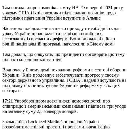
Там нагадали про комюніке саміту НАТО в червні 2021 року,
у якому США і їхні союзники підтвердили позицію щодо
підтримки прагнення України вступити в Альянс.
Частиною повідомлення з цього приводу є необхідність для
уряду України продовжувати реалізацію глибоких,
всеосяжних і своєчасних реформ. Вони викладені в його
річній національній програмі, наголосили в Білому домі.
Там додали, що очікують, що президенти обговорять цю тему
під час сьогоднішньої зустрічі.
Водночас у Білому домі похвалили реформи в секторі оборони
України: "Київ продовжує забезпечувати прогрес у своєму
секторі державного управління. І США і надалі виступають на
підтримку постійних зусиль України в реформах у всіх цих
секторах".
17:21
Укроборонпром досяг низки домовленостей про
співпрацю з американськими компаніями і підписав три угоди
на загальну суму 2,5 мільярда доларів.
З компанією Lockheed Martin Corporation Україна
розроблятиме спільні проекти і програми, організацію