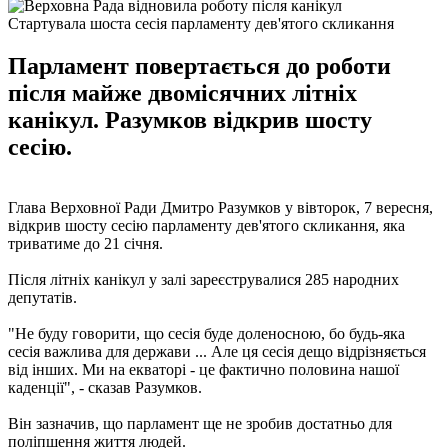
Стартувала шоста сесія парламенту дев'ятого скликання
Парламент повертається до роботи
після майже двомісячних літніх
канікул. Разумков відкрив шосту
сесію.
Глава Верховної Ради Дмитро Разумков у вівторок, 7 вересня,
відкрив шосту сесію парламенту дев'ятого скликання, яка
триватиме до 21 січня.
Після літніх канікул у залі зареєструвалися 285 народних
депутатів.
"Не буду говорити, що сесія буде доленосною, бо будь-яка
сесія важлива для держави ... Але ця сесія дещо відрізняється
від інших. Ми на екваторі - це фактично половина нашої
каденції", - сказав Разумков.
Він зазначив, що парламент ще не зробив достатньо для
поліпшення життя людей.