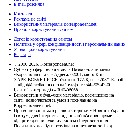
E-mail розсилка
Контакти
Реклама на сайті
Використання матеріалів korrespondent.net
Правила користування сайтом
Договір користування сайтом
Політика у сфері конфіденційності і персональних даних
Угода щодо користування
Редакція
© 2000-2026, Korrespondent.net
Суб'єкт у сфері онлайн-медіа Назва онлайн-медіа –
«КореспонденТ.net» Адреса: 02091, місто Київ,
ХАРКІВСЬКЕ ШОСЕ, будинок 172-Б, офіс 208/1 E-mail:
sunlight@mediadim.com.ua
Телефон: 044-205-43-00
Ідентифікатор медіа – R40-06068
Використання будь-яких матеріалів, розміщених на
сайті, дозволяється за умови посилання на
Корреспондент.net.
При копіюванні матеріалів зі сторінки « Новини України
і світу» , для інтернет - видань - обов'язкове пряме
відкрите для пошукових систем гіперпосилання .
Посилання має бути розміщена в незалежності від