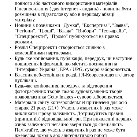
повного або часткового використання матеріалів.
Гіперпосилання ( для інтернет - видань) - повинна бути
розміщена в підзаголовку або в першому абзаці
матеріалу.
Новини з позначками "Думка", "Експертиза", "Заява",
"Регіони", "Гроші", "Влада", "Вибори", "Тест-драйв",
"Спецпроекти", "Промо" публікуються на правах
реклами.
Розділ Спецпроекти створюється спільно з
комерційними партнерами.
Будь яке копіювання, публікація, передрук, чи наступне
поширення інформації, що містить посилання на
"Інтерфакс-Україна", EPA / UPG, суворо забороняється.
Власник веб-сторінки в розділі Я-Корреспондент є автор
публікації.
Будь-яке копіювання, передрук та відтворення
фотографічних творів та/або аудіовізуальних творів
правовласника Getty Images - суворо забороняється.
Матеріали сайту korrespondent.net призначені для осіб
старше 21 року (21+). Участь в азартних іграх може
викликати ігрову залежність. Дотримуйтесь правил
(принципів) відповідальної гри. При виявленні перших
ознак залежності негайно зверніться до спеціаліста.
Пам'ятайте, що участь в азартних іграх не може бути
джерелом доходів або альтернативою роботі.