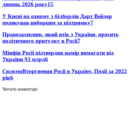
липень 2026 року
15
У Києві на одному з білбордів Дарт Вейдер
подякував виборцям за підтримку
7
Правозахисник, який втік з України, просить
політичного притулку в Росії
7
Мінфін Росії підтвердив намір вимагати від
України $3 млрд
6
Сюжет
Вторгнення Росії в Україну. Події за 2022
рік
6
Читати коментарі