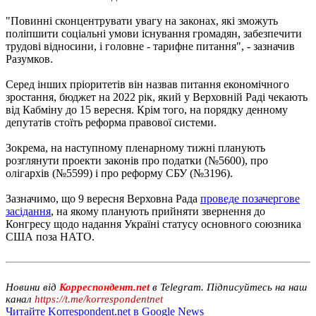
"Повинні сконцентрувати увагу на законах, які зможуть
поліпшити соціальні умови існування громадян, забезпечити
трудові відносини, і головне - тарифне питання", - зазначив
Разумков.
Серед інших пріоритетів він назвав питання економічного
зростання, бюджет на 2022 рік, який у Верховній Раді чекають
від Кабміну до 15 вересня. Крім того, на порядку денному
депутатів стоїть реформа правової системи.
Зокрема, на наступному пленарному тижні планують
розглянути проекти законів про податки (№5600), про
олігархів (№5599) і про реформу СБУ (№3196).
Зазначимо, що 9 вересня Верховна Рада
проведе позачергове
засідання
, на якому планують прийняти звернення до
Конгресу щодо надання Україні статусу основного союзника
США поза НАТО.
Новини від
Корреспондент.net
в Telegram. Підписуйтесь на наш
канал
https://t.me/korrespondentnet
Читайте Korrespondent.net в Google News