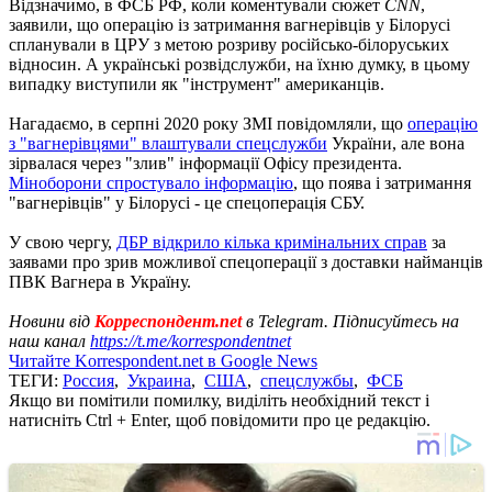
Відзначимо, в ФСБ РФ, коли коментували сюжет
CNN
,
заявили, що операцію із затримання вагнерівців у Білорусі
спланували в ЦРУ з метою розриву російсько-білоруських
відносин. А українські розвідслужби, на їхню думку, в цьому
випадку виступили як "інструмент" американців.
Нагадаємо, в серпні 2020 року ЗМІ повідомляли, що
операцію
з "вагнерівцями" влаштували спецслужби
України, але вона
зірвалася через "злив" інформації Офісу президента.
Міноборони спростувало інформацію
, що поява і затримання
"вагнерівців" у Білорусі - це спецоперація СБУ.
У свою чергу,
ДБР відкрило кілька кримінальних справ
за
заявами про зрив можливої ​​спецоперації з доставки найманців
ПВК Вагнера в Україну.
Новини від
Корреспондент.net
в Telegram. Підписуйтесь на
наш канал
https://t.me/korrespondentnet
Читайте Korrespondent.net в Google News
ТЕГИ:
Россия
,
Украина
,
США
,
спецслужбы
,
ФСБ
Якщо ви помітили помилку, виділіть необхідний текст і
натисніть Ctrl + Enter, щоб повідомити про це редакцію.