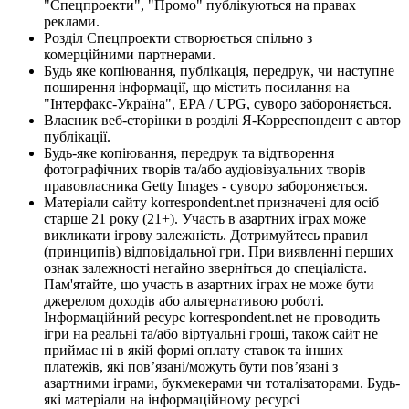
"Спецпроекти", "Промо" публікуються на правах
реклами.
Розділ Спецпроекти створюється спільно з
комерційними партнерами.
Будь яке копіювання, публікація, передрук, чи наступне
поширення інформації, що містить посилання на
"Інтерфакс-Україна", EPA / UPG, суворо забороняється.
Власник веб-сторінки в розділі Я-Корреспондент є автор
публікації.
Будь-яке копіювання, передрук та відтворення
фотографічних творів та/або аудіовізуальних творів
правовласника Getty Images - суворо забороняється.
Матеріали сайту korrespondent.net призначені для осіб
старше 21 року (21+). Участь в азартних іграх може
викликати ігрову залежність. Дотримуйтесь правил
(принципів) відповідальної гри. При виявленні перших
ознак залежності негайно зверніться до спеціаліста.
Пам'ятайте, що участь в азартних іграх не може бути
джерелом доходів або альтернативою роботі.
Інформаційний ресурс korrespondent.net не проводить
ігри на реальні та/або віртуальні гроші, також сайт не
приймає ні в якій формі оплату ставок та інших
платежів, які пов’язані/можуть бути пов’язані з
азартними іграми, букмекерами чи тоталізаторами. Будь-
які матеріали на інформаційному ресурсі