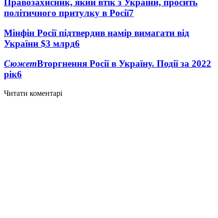
Правозахисник, який втік з України, просить
політичного притулку в Росії
7
Мінфін Росії підтвердив намір вимагати від
України $3 млрд
6
Сюжет
Вторгнення Росії в Україну. Події за 2022
рік
6
Читати коментарі