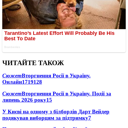
ЧИТАЙТЕ ТАКОЖ
Сюжет
Вторгнення Росії в Україну.
Онлайн
1719
128
Сюжет
Вторгнення Росії в Україну. Події за
липень 2026 року
15
У Києві на одному з білбордів Дарт Вейдер
подякував виборцям за підтримку
7