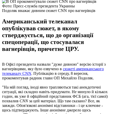
Фото: Пресс-служба президента Украины
Подоляк вважає дивним сюжет CNN про вагнерівців
Американський телеканал
опублікував сюжет, в якому
стверджується, що до організації
спецоперації, що стосувалася
вагнерівців, причетне ЦРУ.
В Офісі президента назвали "дуже дивною" версію історії з
вагнерівцями, яку було озвучено в
сюжеті американського
телеканалу CNN
. Публікацію в середу, 8 вересня,
прокоментував радник глави ОП Михайло Подоляк.
"На мій погляд, іноді явно трапляються такі анекдотичні
ситуації, які складно навіть придумати. Не минуло й кількох
годин, як уже й офіційний представник ФСБ (ага, тієї самої)
похвалив
CNN
за цей матеріал. Що там сказано? Все, як
завжди. Обов'язкові анонімні відставники - і це ключове -
щось підтверджують. Інше анонімне джерело щось