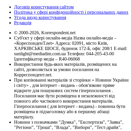
Договір користування сайтом
Політика у сфері конфіденційності і персональних даних
Угода щодо користування
Редакція
© 2000-2026, Korrespondent.net
Суб'єкт у сфері онлайн-медіа Назва онлайн-медіа –
«КореспонденТ.net» Адреса: 02091, місто Київ,
ХАРКІВСЬКЕ ШОСЕ, будинок 172-Б, офіс 208/1 E-mail:
sunlight@mediadim.com.ua
Телефон: 044-205-43-00
Ідентифікатор медіа – R40-06068
Використання будь-яких матеріалів, розміщених на
сайті, дозволяється за умови посилання на
Корреспондент.net.
При копіюванні матеріалів зі сторінки « Новини України
і світу» , для інтернет - видань - обов'язкове пряме
відкрите для пошукових систем гіперпосилання .
Посилання має бути розміщена в незалежності від
повного або часткового використання матеріалів.
Гіперпосилання ( для інтернет - видань) - повинна бути
розміщена в підзаголовку або в першому абзаці
матеріалу.
Новини з позначками "Думка", "Експертиза", "Заява",
"Регіони", "Гроші", "Влада", "Вибори", "Тест-драйв",