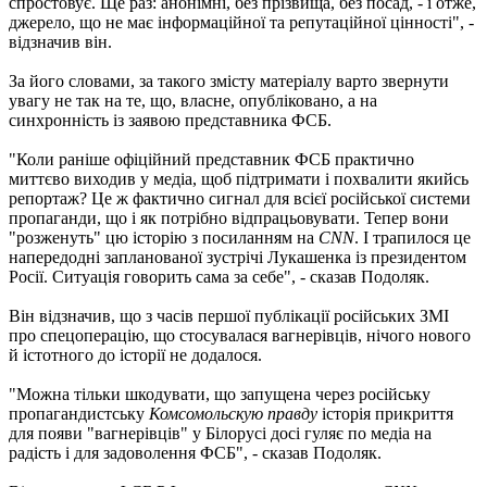
спростовує. Ще раз: анонімні, без прізвища, без посад, - і отже,
джерело, що не має інформаційної та репутаційної цінності", -
відзначив він.
За його словами, за такого змісту матеріалу варто звернути
увагу не так на те, що, власне, опубліковано, а на
синхронність із заявою представника ФСБ.
"Коли раніше офіційний представник ФСБ практично
миттєво виходив у медіа, щоб підтримати і похвалити якийсь
репортаж? Це ж фактично сигнал для всієї російської системи
пропаганди, що і як потрібно відпрацьовувати. Тепер вони
"розженуть" цю історію з посиланням на
CNN
. І трапилося це
напередодні запланованої зустрічі Лукашенка із президентом
Росії. Ситуація говорить сама за себе", - сказав Подоляк.
Він відзначив, що з часів першої публікації російських ЗМІ
про спецоперацію, що стосувалася вагнерівців, нічого нового
й істотного до історії не додалося.
"Можна тільки шкодувати, що запущена через російську
пропагандистську
Комсомольскую правду
історія прикриття
для появи "вагнерівців" у Білорусі досі гуляє по медіа на
радість і для задоволення ФСБ", - сказав Подоляк.