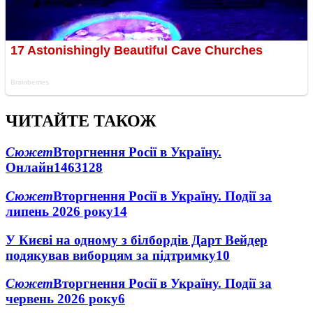
ЧИТАЙТЕ ТАКОЖ
Сюжет
Вторгнення Росії в Україну.
Онлайн
1463
128
Сюжет
Вторгнення Росії в Україну. Події за
липень 2026 року
14
У Києві на одному з білбордів Дарт Вейдер
подякував виборцям за підтримку
10
Сюжет
Вторгнення Росії в Україну. Події за
червень 2026 року
6