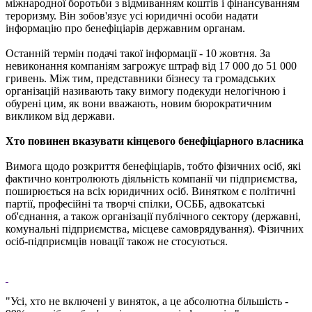
міжнародної боротьби з відмиванням коштів і фінансуванням
тероризму. Він зобов'язує усі юридичні особи надати
інформацію про бенефіціарів державним органам.
Останній термін подачі такої інформації - 10 жовтня. За
невиконання компаніям загрожує штраф від 17 000 до 51 000
гривень. Між тим, представники бізнесу та громадських
організацій називають таку вимогу подекуди нелогічною і
обурені цим, як вони вважають, новим бюрократичним
викликом від держави.
Хто повинен вказувати кінцевого бенефіціарного власника
Вимога щодо розкриття бенефіціарів, тобто фізичних осіб, які
фактично контролюють діяльність компанії чи підприємства,
поширюється на всіх юридичних осіб. Винятком є політичні
партії, професійні та творчі спілки, ОСББ, адвокатські
об'єднання, а також організації публічного сектору (державні,
комунальні підприємства, місцеве самоврядування). Фізичних
осіб-підприємців новації також не стосуються.
"Усі, хто не включені у виняток, а це абсолютна більшість -