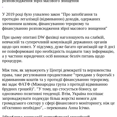
розповсюдження зброї масового знищення
У 2019 році було ухвалено закон "Про запобігання та
протидію легалізації (відмиванню) доходів, одержаних
злочинним шляхом, фінансуванню тероризму та
фінансуванню розповсюдження зброї масового знищення"
При цьому опитані DW фахівці наголошують на слабкій,
невчасній та суперечливій комунікацій державних органів
щодо цих новел. У підсумку, дуже багато організацій ще й досі
не поінформовані про необхідність подавати таку інформацію,
а у частини юридичних осіб виникає безліч питань щодо
процедури.
Між тим, як зауважують у Центрі демократії та верховенства
права, таке регулювання продиктоване "трендами у боротьбі з
відмиванням коштів та у протидії фінансуванню тероризму,
які задає ФАТФ (Міжнародна група з протидії відмиванню
брудних грошей)". "У тому, що стосується бізнесу, це
однозначно позитивні тенденції. Втім, Україна поспішає
запроваджувати подекуди більш жорсткі вимоги для
громадського сектору у сфері фінансового моніторингу, ніж це
об'єктивно необхідно", - переконана Анна Ісічко.