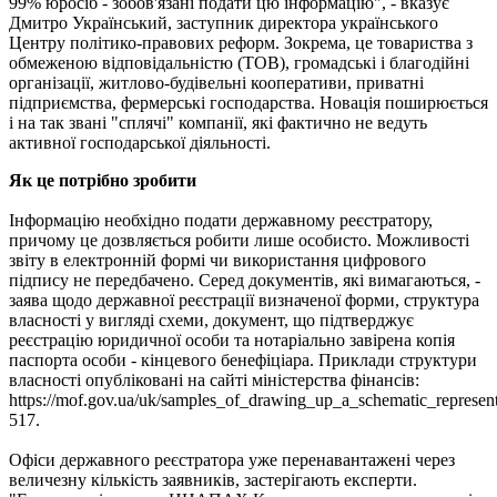
99% юросіб - зобов'язані подати цю інформацію", - вказує
Дмитро Український, заступник директора українського
Центру політико-правових реформ. Зокрема, це товариства з
обмеженою відповідальністю (ТОВ), громадські і благодійні
організації, житлово-будівельні кооперативи, приватні
підприємства, фермерські господарства. Новація поширюється
і на так звані "сплячі" компанії, які фактично не ведуть
активної господарської діяльності.
Як це потрібно зробити
Інформацію необхідно подати державному реєстратору,
причому це дозвляється робити лише особисто. Можливості
звіту в електронній формі чи використання цифрового
підпису не передбачено. Серед документів, які вимагаються, -
заява щодо державної реєстрації визначеної форми, структура
власності у вигляді схеми, документ, що підтверджує
реєстрацію юридичної особи та нотаріально завірена копія
паспорта особи - кінцевого бенефіціара. Приклади структури
власності опубліковані на сайті міністерства фінансів:
https://mof.gov.ua/uk/samples_of_drawing_up_a_schematic_represent
517.
Офіси державного реєстратора уже перенавантажені через
величезну кількість заявників, застерігають експерти.