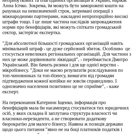
неприбуткових та благодійних організацій в Україні, нарікає
Анна Ісічко. Зокрема, їм можуть бути заморожені кошти на
рахунках на невизначений строк, затримані операції з
міжнародними партнерами, накладені непропорційно високі
штрафи тощо. І це лише частина наслідків запровадження
норми про бенефіціарів, які можуть спіткати громадський
сектор, застерігає експертка.
"Для абсолютної більшості громадських організацій навіть
мінімальний штраф - це дуже серйозний збиток. Особливо це
стосується невеликих регіональних організацій. Для частини з
них це може дорівнювати ліквідації", - переймається Дмитро
Український. Він бачить ризики і для ще однієї верстви -
мікробізнесу. "Доки не маємо результатів розслідування по
топ-чиновниках та топ-бізнесу, вимагати від громадян
підтвердження кожної копійки не зовсім справедливо. І
однозначно населення позитивно це не сприйме", - каже
експерт.
На переконання Катерини Іщенко, інформація про
бенефіціарів мала би насамперед стосуватися тих юридичних
осіб, у яких складна й заплутана структура власності чи
власники-нерезиденти, а не створювати додаткову
бюрократію для малого бізнесу. Наявна ж позиція держави
щодо цього питання "явно не на боці платників податків і