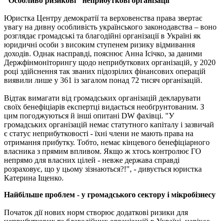
"Особливо ризикові" неприбуткові організації
Юристка Центру демократії та верховенства права звертає
увагу на дивну особливість українського законодавства – воно
розглядає громадські та благодійні організації в Україні як
юридичні особи з високим ступенем ризику відмивання
доходів. Однак насправді, пояснює Анна Ісічко, за даними
Держфінмоніторингу щодо неприбуткових організацій, у 2020
році здійснення так званих підозрілих фінансових операцій
виявили лише у 361 із загалом понад 72 тисяч організацій.
Відтак вимагати від громадських організацій декларувати
своїх бенефіціарів експертці видається необґрунтованим. З
цим погоджуються й інші опитані DW фахівці. "У
громадських організацій немає статутного капіталу і зазвичай
є статус неприбутковості - їхні члени не мають права на
отримання прибутку. Тобто, немає кінцевого бенефіціарного
власника з прямим впливом. Якщо ж хтось контролює ГО
непрямо для власних цілей - невже держава справді
розраховує, що у цьому зізнаються?!", - дивується юристка
Катерина Іщенко.
Найбільше проблем - у громадського сектору і мікробізнесу
Початок дії нових норм створює додаткові ризики для