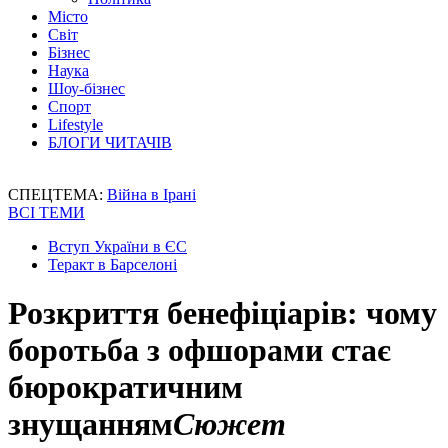
Місто
Світ
Бізнес
Наука
Шоу-бізнес
Спорт
Lifestyle
БЛОГИ ЧИТАЧІВ
СПЕЦТЕМА:
Війна в Ірані
ВСІ ТЕМИ
Вступ України в ЄС
Теракт в Барселоні
Розкриття бенефіціарів: чому
боротьба з офшорами стає
бюрократичним
знущанням
Сюжет