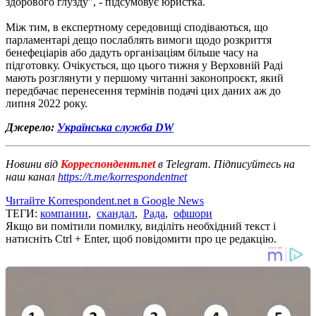
здорового глузду", - підсумовує юристка.
Між тим, в експертному середовищі сподіваються, що
парламентарі дещо послаблять вимоги щодо розкриття
бенефеціарів або дадуть організаціям більше часу на
підготовку. Очікується, що цього тижня у Верховній Раді
мають розглянути у першому читанні законопроєкт, який
передбачає перенесення термінів подачі цих даних аж до
липня 2022 року.
Джерело:
Українська служба DW
Новини від
Корреспондент.net
в Telegram. Підписуйтесь на
наш канал
https://t.me/korrespondentnet
Читайте Korrespondent.net в Google News
ТЕГИ:
компании
,
скандал
,
Рада
,
офшори
Якщо ви помітили помилку, виділіть необхідний текст і
натисніть Ctrl + Enter, щоб повідомити про це редакцію.