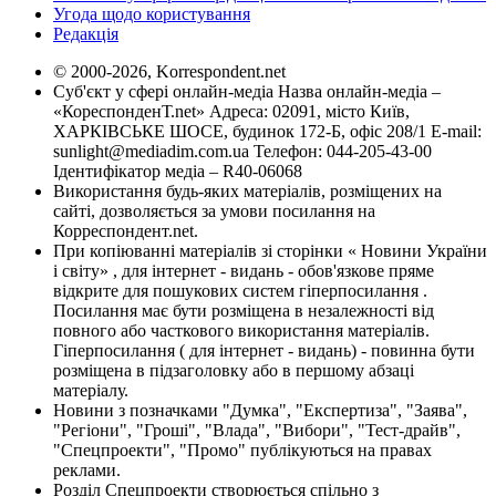
Угода щодо користування
Редакція
© 2000-2026, Korrespondent.net
Суб'єкт у сфері онлайн-медіа Назва онлайн-медіа –
«КореспонденТ.net» Адреса: 02091, місто Київ,
ХАРКІВСЬКЕ ШОСЕ, будинок 172-Б, офіс 208/1 E-mail:
sunlight@mediadim.com.ua
Телефон: 044-205-43-00
Ідентифікатор медіа – R40-06068
Використання будь-яких матеріалів, розміщених на
сайті, дозволяється за умови посилання на
Корреспондент.net.
При копіюванні матеріалів зі сторінки « Новини України
і світу» , для інтернет - видань - обов'язкове пряме
відкрите для пошукових систем гіперпосилання .
Посилання має бути розміщена в незалежності від
повного або часткового використання матеріалів.
Гіперпосилання ( для інтернет - видань) - повинна бути
розміщена в підзаголовку або в першому абзаці
матеріалу.
Новини з позначками "Думка", "Експертиза", "Заява",
"Регіони", "Гроші", "Влада", "Вибори", "Тест-драйв",
"Спецпроекти", "Промо" публікуються на правах
реклами.
Розділ Спецпроекти створюється спільно з