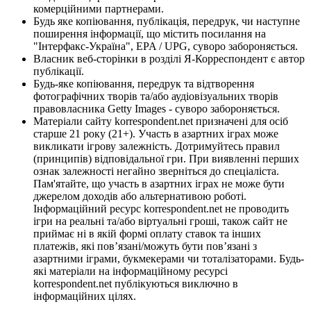
комерційними партнерами.
Будь яке копіювання, публікація, передрук, чи наступне
поширення інформації, що містить посилання на
"Інтерфакс-Україна", EPA / UPG, суворо забороняється.
Власник веб-сторінки в розділі Я-Корреспондент є автор
публікації.
Будь-яке копіювання, передрук та відтворення
фотографічних творів та/або аудіовізуальних творів
правовласника Getty Images - суворо забороняється.
Матеріали сайту korrespondent.net призначені для осіб
старше 21 року (21+). Участь в азартних іграх може
викликати ігрову залежність. Дотримуйтесь правил
(принципів) відповідальної гри. При виявленні перших
ознак залежності негайно зверніться до спеціаліста.
Пам'ятайте, що участь в азартних іграх не може бути
джерелом доходів або альтернативою роботі.
Інформаційний ресурс korrespondent.net не проводить
ігри на реальні та/або віртуальні гроші, також сайт не
приймає ні в якій формі оплату ставок та інших
платежів, які пов’язані/можуть бути пов’язані з
азартними іграми, букмекерами чи тоталізаторами. Будь-
які матеріали на інформаційному ресурсі
korrespondent.net публікуються виключно в
інформаційних цілях.