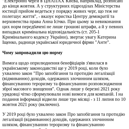
"Електронні черги в ЦНАПАХ Києва, наприклад, розписані
до кінця жовтня. А у структурних підрозділах Міністерства
юстиції прийом ведеться у порядку живих черг, що теж не
полегшує життя", - вказує юристка Центру демократії та
верховенства права Анна Ісічко. При цьому за невиконання
цих норм передбачені не лише грошові штрафи, а й у певних
випадках кримінальна відповідальність (ст. 205-1
Кримінального кодексу України), звертає увагу Катерина
Іщенко, радниця української юридичної фірми "Анте".
Чому запровадили цю норму
Вимога щодо оприлюднення бенефіціарів з'явилася в
українському законодавстві ще у 2019 році, коли було
ухвалено закон "Про запобігання та протидію легалізації
(відмиванню) доходів, одержаних злочинним шляхом,
фінансуванню тероризму та фінансуванню розповсюдження
зброї масового знищення". Однак лише у березні 2021 року
урядовці чітко сформулювали нові вимоги для компаній. І на
подання інформації відвели лише три місяці - з 11 липня по 10
жовтня 2021 року (включно).
У 2019 році було ухвалено закон Про запобігання та протидію
легалізації (відмиванню) доходів, одержаних злочинним
шляхом, фінансуванню тероризму та фінансуванню