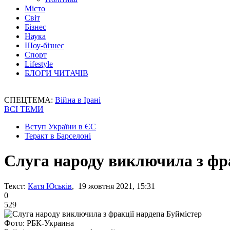
Місто
Світ
Бізнес
Наука
Шоу-бізнес
Спорт
Lifestyle
БЛОГИ ЧИТАЧІВ
СПЕЦТЕМА:
Війна в Ірані
ВСІ ТЕМИ
Вступ України в ЄС
Теракт в Барселоні
Слуга народу виключила з фра
Текст:
Катя Юськів
, 19 жовтня 2021, 15:31
0
529
Фото: РБК-Украина