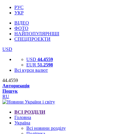
РУС
УКР
ВІДЕО
ФОТО
НАЙПОПУЛЯРНІШІ
СПЕЦПРОЕКТИ
USD
USD
44.4559
EUR
51.2598
Всі курси валют
44.4559
Авторизація
Пошук
RU
ВСІ РОЗДІЛИ
Головна
Україна
Всі новини розділу
Політика