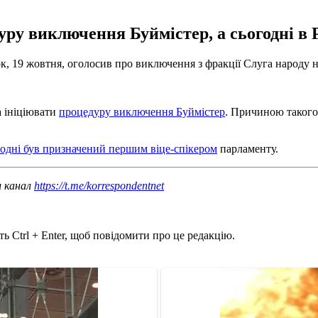
ру виключення Буймістер, а сьогодні в Р
ок, 19 жовтня, оголосив про виключення з фракції Слуга народу
а ініціювати
процедуру виключення Буймістер
. Причиною такого 
годні був призначений першим віце-спікером
парламенту.
ш канал
https://t.me/korrespondentnet
ь Ctrl + Enter, щоб повідомити про це редакцію.