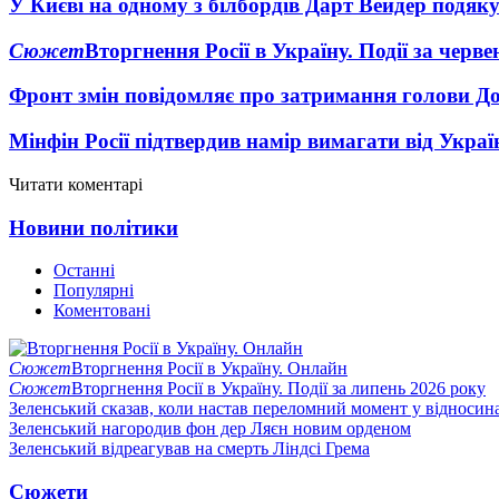
У Києві на одному з білбордів Дарт Вейдер подяк
Сюжет
Вторгнення Росії в Україну. Події за черв
Фронт змін повідомляє про затримання голови Дон
Мінфін Росії підтвердив намір вимагати від Укра
Читати коментарі
Новини політики
Останні
Популярні
Коментовані
Сюжет
Вторгнення Росії в Україну. Онлайн
Сюжет
Вторгнення Росії в Україну. Події за липень 2026 року
Зеленський сказав, коли настав переломний момент у відносин
Зеленський нагородив фон дер Ляєн новим орденом
Зеленський відреагував на смерть Ліндсі Грема
Сюжети