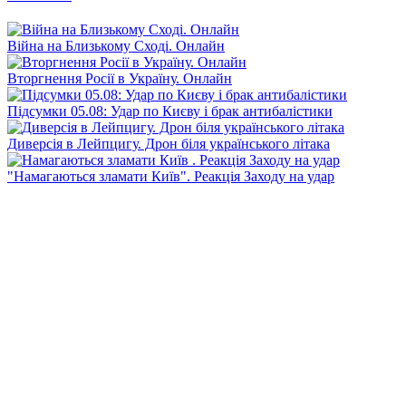
Війна на Близькому Сході. Онлайн
Вторгнення Росії в Україну. Онлайн
Підсумки 05.08: Удар по Києву і брак антибалістики
Диверсія в Лейпцигу. Дрон біля українського літака
"Намагаються зламати Київ". Реакція Заходу на удар