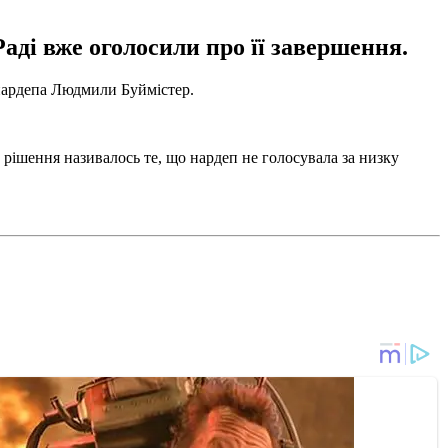
аді вже оголосили про її завершення.
 нардепа Людмили Буймістер.
рішення називалось те, що нардеп не голосувала за низку