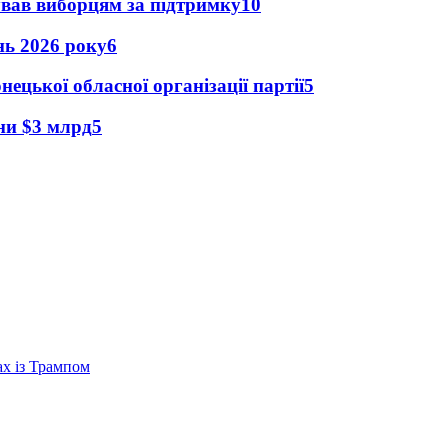
ував виборцям за підтримку
10
ень 2026 року
6
ецької обласної організації партії
5
їни $3 млрд
5
ах із Трампом