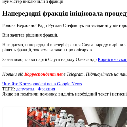
Буймістер виключили з фракції
Напередодні фракція ініціювала процеду
Голова Верховної Ради Руслан Стефанчук на засіданні у вівтор
Він зачитав рішення фракції.
Нагадаємо, напередодні ввечері фракція Слуга народу вирішил
рішень фракції, зокрема за закон про олігархів.
Зазначимо, глава партії Слуга народу Олександр
Корнієнко сьо
Новини від
Корреспондент.net
в Telegram. Підписуйтесь на на
Читайте Korrespondent.net в Google News
ТЕГИ:
депутаты
,
Фракция
Якщо ви помітили помилку, виділіть необхідний текст і натисніт