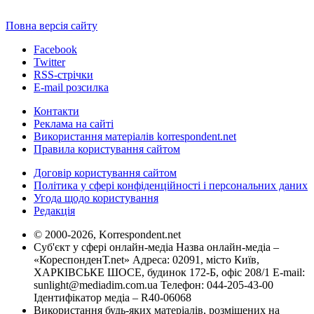
Повна версія сайту
Facebook
Twitter
RSS-стрічки
E-mail розсилка
Контакти
Реклама на сайті
Використання матеріалів korrespondent.net
Правила користування сайтом
Договір користування сайтом
Політика у сфері конфіденційності і персональних даних
Угода щодо користування
Редакція
© 2000-2026, Korrespondent.net
Суб'єкт у сфері онлайн-медіа Назва онлайн-медіа –
«КореспонденТ.net» Адреса: 02091, місто Київ,
ХАРКІВСЬКЕ ШОСЕ, будинок 172-Б, офіс 208/1 E-mail:
sunlight@mediadim.com.ua
Телефон: 044-205-43-00
Ідентифікатор медіа – R40-06068
Використання будь-яких матеріалів, розміщених на