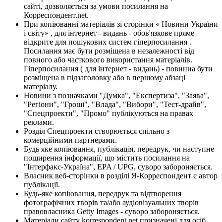
сайті, дозволяється за умови посилання на
Корреспондент.net.
При копіюванні матеріалів зі сторінки « Новини України
і світу» , для інтернет - видань - обов'язкове пряме
відкрите для пошукових систем гіперпосилання .
Посилання має бути розміщена в незалежності від
повного або часткового використання матеріалів.
Гіперпосилання ( для інтернет - видань) - повинна бути
розміщена в підзаголовку або в першому абзаці
матеріалу.
Новини з позначками "Думка", "Експертиза", "Заява",
"Регіони", "Гроші", "Влада", "Вибори", "Тест-драйв",
"Спецпроекти", "Промо" публікуються на правах
реклами.
Розділ Спецпроекти створюється спільно з
комерційними партнерами.
Будь яке копіювання, публікація, передрук, чи наступне
поширення інформації, що містить посилання на
"Інтерфакс-Україна", EPA / UPG, суворо забороняється.
Власник веб-сторінки в розділі Я-Корреспондент є автор
публікації.
Будь-яке копіювання, передрук та відтворення
фотографічних творів та/або аудіовізуальних творів
правовласника Getty Images - суворо забороняється.
Матеріали сайту korrespondent.net призначені для осіб