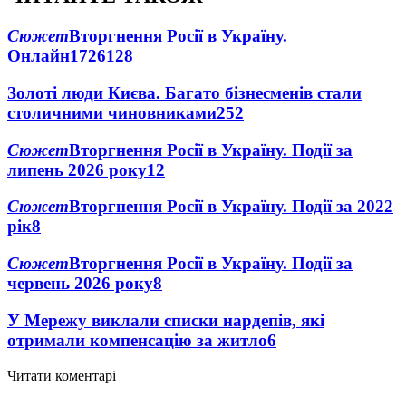
Сюжет
Вторгнення Росії в Україну.
Онлайн
1726
128
Золоті люди Києва. Багато бізнесменів стали
столичними чиновниками
25
2
Сюжет
Вторгнення Росії в Україну. Події за
липень 2026 року
12
Сюжет
Вторгнення Росії в Україну. Події за 2022
рік
8
Сюжет
Вторгнення Росії в Україну. Події за
червень 2026 року
8
У Мережу виклали списки нардепів, які
отримали компенсацію за житло
6
Читати коментарі