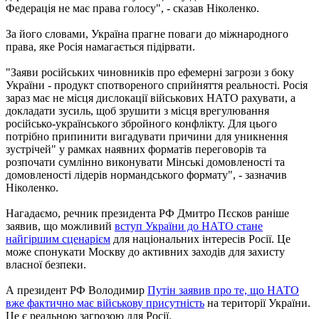
Федерація не має права голосу", - сказав Ніколенко.
За його словами, Україна прагне поваги до міжнародного
права, яке Росія намагається підірвати.
"Заяви російських чиновників про ефемерні загрози з боку
України - продукт спотвореного сприйняття реальності. Росія
зараз має не місця дислокації військових НАТО рахувати, а
докладати зусиль, щоб зрушити з місця врегулювання
російсько-українського збройного конфлікту. Для цього
потрібно припинити вигадувати причини для уникнення
зустрічей" у рамках наявних форматів переговорів та
розпочати сумлінно виконувати Мінські домовленості та
домовленості лідерів нормандського формату", - зазначив
Ніколенко.
Нагадаємо, речник президента РФ Дмитро Пєсков раніше
заявив, що можливий
вступ України до НАТО стане
найгіршим сценарієм
для національних інтересів Росії. Це
може спонукати Москву до активних заходів для захисту
власної безпеки.
А президент РФ Володимир
Путін заявив про те, що НАТО
вже фактично має військову присутність
на території України.
Це є реальною загрозою для Росії.