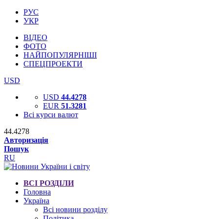
РУС
УКР
ВІДЕО
ФОТО
НАЙПОПУЛЯРНІШІ
СПЕЦПРОЕКТИ
USD
USD
44.4278
EUR
51.3281
Всі курси валют
44.4278
Авторизація
Пошук
RU
ВСІ РОЗДІЛИ
Головна
Україна
Всі новини розділу
Політика