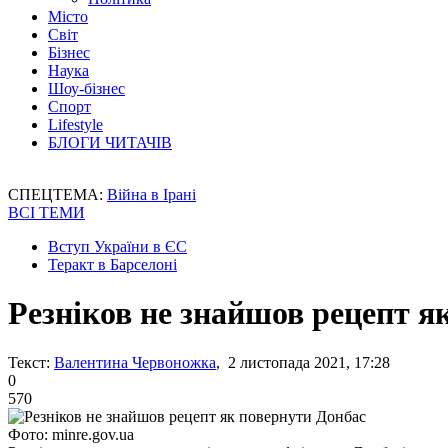
Місто
Світ
Бізнес
Наука
Шоу-бізнес
Спорт
Lifestyle
БЛОГИ ЧИТАЧІВ
СПЕЦТЕМА:
Війна в Ірані
ВСІ ТЕМИ
Вступ України в ЄС
Теракт в Барселоні
Резніков не знайшов рецепт я
Текст:
Валентина Червоножка
, 2 листопада 2021, 17:28
0
570
Фото: minre.gov.ua