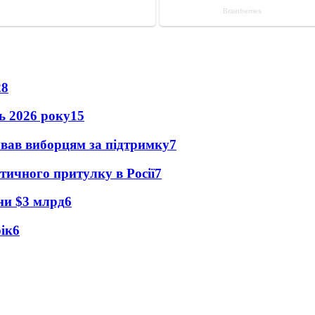
28
нь 2026 року
15
ував виборцям за підтримку
7
тичного притулку в Росії
7
їни $3 млрд
6
рік
6