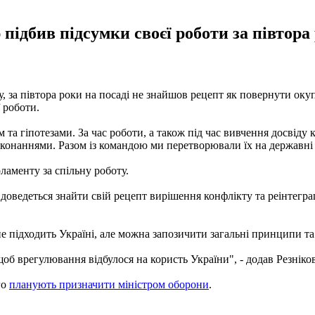
 підбив підсумки своєї роботи за півтор
у, за півтора роки на посаді не знайшов рецепт як повернути оку
ї роботи.
та гіпотезами. За час роботи, а також під час вивчення досвіду 
еконаннями. Разом із командою ми перетворювали їх на державні п
ламенту за спільну роботу.
доведеться знайти свій рецепт вирішення конфлікту та реінтеграц
е підходить Україні, але можна запозичити загальні принципи та
об врегулювання відбулося на користь України", - додав Резніков
го
планують призначити міністром оборони
.