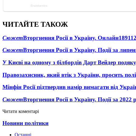
ЧИТАЙТЕ ТАКОЖ
Сюжет
Вторгнення Росії в Україну. Онлайн
1891
1
Сюжет
Вторгнення Росії в Україну. Події за липе
У Києві на одному з білбордів Дарт Вейдер подяк
Правозахисник, який втік з України, просить полі
Мінфін Росії підтвердив намір вимагати від Укра
Сюжет
Вторгнення Росії в Україну. Події за 2022 
Читати коментарі
Новини політики
Останні