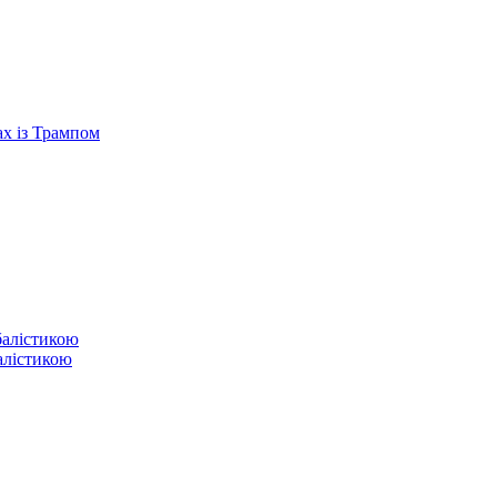
ах із Трампом
балістикою