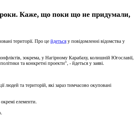
а роки. Каже, що поки що не придумали,
повані території. Про це
йдеться
у повідомленні відомства у
конфліктів, зокрема, у Нагірному Карабаху, колишній Югославії,
олітики та конкретні проекти", - йдеться у заяві.
ії людей та територій, які зараз тимчасово окуповані
 окремі елементи.
.