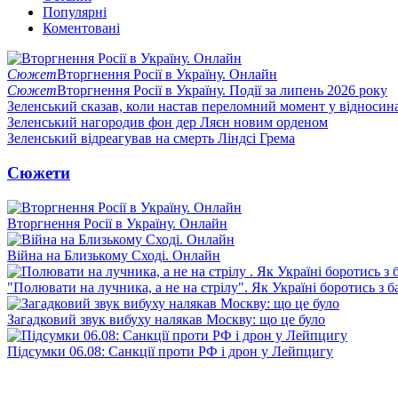
Популярні
Коментовані
Сюжет
Вторгнення Росії в Україну. Онлайн
Сюжет
Вторгнення Росії в Україну. Події за липень 2026 року
Зеленський сказав, коли настав переломний момент у відносин
Зеленський нагородив фон дер Ляєн новим орденом
Зеленський відреагував на смерть Ліндсі Грема
Сюжети
Вторгнення Росії в Україну. Онлайн
Війна на Близькому Сході. Онлайн
"Полювати на лучника, а не на стрілу". Як Україні боротись з 
Загадковий звук вибуху налякав Москву: що це було
Підсумки 06.08: Санкції проти РФ і дрон у Лейпцигу