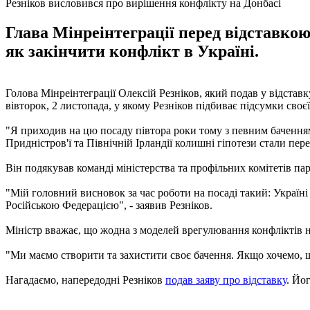
Резніков висловився про вирішення конфлікту на Донбасі
Глава Мінреінтеграції перед відставкою
як закінчити конфлікт в Україні.
Голова Мінреінтеграції Олексій Резніков, який подав у відставк
вівторок, 2 листопада, у якому Резніков підбиває підсумки своє
"Я приходив на цю посаду півтора роки тому з певним баченням 
Придністров'ї та Північній Ірландії колишні гіпотези стали пер
Він подякував команді міністерства та профільних комітетів пар
"Мій головний висновок за час роботи на посаді такий: Україні 
Російською Федерацією", - заявив Резніков.
Міністр вважає, що жодна з моделей врегулювання конфліктів н
"Ми маємо створити та захистити своє бачення. Якщо хочемо, щ
Нагадаємо, напередодні Резніков
подав заяву про відставку
. Йо