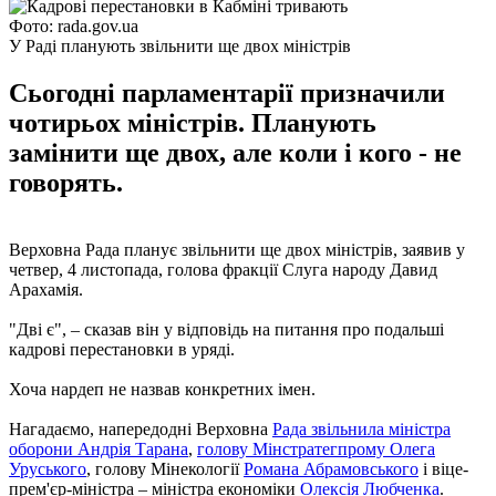
Фото: rada.gov.ua
У Раді планують звільнити ще двох міністрів
Сьогодні парламентарії призначили
чотирьох міністрів. Планують
замінити ще двох, але коли і кого - не
говорять.
Верховна Рада планує звільнити ще двох міністрів, заявив у
четвер, 4 листопада, голова фракції Слуга народу Давид
Арахамія.
"Дві є", – сказав він у відповідь на питання про подальші
кадрові перестановки в уряді.
Хоча нардеп не назвав конкретних імен.
Нагадаємо, напередодні Верховна
Рада звільнила міністра
оборони Андрія Тарана
,
голову Мінстратегпрому Олега
Уруського
, голову Мінекології
Романа Абрамовського
і віце-
прем'єр-міністра – міністра економіки
Олексія Любченка
.