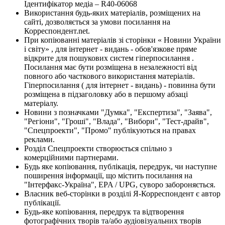
Ідентифікатор медіа – R40-06068
Використання будь-яких матеріалів, розміщених на
сайті, дозволяється за умови посилання на
Корреспондент.net.
При копіюванні матеріалів зі сторінки « Новини України
і світу» , для інтернет - видань - обов'язкове пряме
відкрите для пошукових систем гіперпосилання .
Посилання має бути розміщена в незалежності від
повного або часткового використання матеріалів.
Гіперпосилання ( для інтернет - видань) - повинна бути
розміщена в підзаголовку або в першому абзаці
матеріалу.
Новини з позначками "Думка", "Експертиза", "Заява",
"Регіони", "Гроші", "Влада", "Вибори", "Тест-драйв",
"Спецпроекти", "Промо" публікуються на правах
реклами.
Розділ Спецпроекти створюється спільно з
комерційними партнерами.
Будь яке копіювання, публікація, передрук, чи наступне
поширення інформації, що містить посилання на
"Інтерфакс-Україна", EPA / UPG, суворо забороняється.
Власник веб-сторінки в розділі Я-Корреспондент є автор
публікації.
Будь-яке копіювання, передрук та відтворення
фотографічних творів та/або аудіовізуальних творів