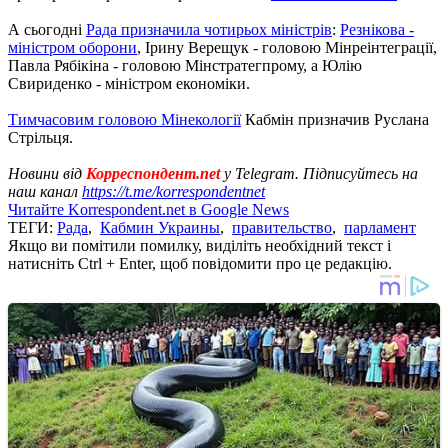
А сьогодні
Рада призначила чотирьох міністрів
:
Резнікова -
міністром оборони
, Ірину Верещук - головою Мінреінтеграції,
Павла Рябікіна - головою Мінстратегпрому, а Юлію
Свириденко - міністром економіки.
Тимчасовим головою Мінекології
Кабмін призначив Руслана
Стрільця.
Новини від
Корреспондент.net
у Telegram. Підписуйтесь на
наш канал
https://t.me/korrespondentnet
Читайте Korrespondent.net в Google News
ТЕГИ:
Рада
,
Кабмин Украины
,
правительство
,
парламент
Якщо ви помітили помилку, виділіть необхідний текст і
натисніть Ctrl + Enter, щоб повідомити про це редакцію.