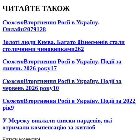
ЧИТАЙТЕ ТАКОЖ
Сюжет
Вторгнення Росії в Україну.
Онлайн
2079
128
Золоті люди Києва. Багато бізнесменів стали
столичними чиновниками
26
2
Сюжет
Вторгнення Росії в Україну. Події за
липень 2026 року
17
Сюжет
Вторгнення Росії в Україну. Події за
червень 2026 року
10
Сюжет
Вторгнення Росії в Україну. Події за 2022
рік
9
У Мережу виклали списки нардепів, які
отримали компенсацію за житло
6
Читати коментарі