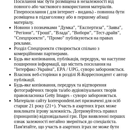
Посилання має бути розміщена в незалежності від
повного або часткового використання матеріалів.
Гіперпосилання ( для інтернет - видань) - повинна бути
розміщена в підзаголовку або в першому абзаці
матеріалу.
Новини з позначками "Думка", "Експертиза", "Заява",
"Регіони", "Гроші", "Влада", "Вибори", "Тест-драйв",
"Спецпроекти", "Промо" публікуються на правах
реклами.
Розділ Спецпроекти створюється спільно з
комерційними партнерами.
Будь яке копіювання, публікація, передрук, чи наступне
поширення інформації, що містить посилання на
"Інтерфакс-Україна", EPA / UPG, суворо забороняється.
Власник веб-сторінки в розділі Я-Корреспондент є автор
публікації.
Будь-яке копіювання, передрук та відтворення
фотографічних творів та/або аудіовізуальних творів
правовласника Getty Images - суворо забороняється.
Матеріали сайту korrespondent.net призначені для осіб
старше 21 року (21+). Участь в азартних іграх може
викликати ігрову залежність. Дотримуйтесь правил
(принципів) відповідальної гри. При виявленні перших
ознак залежності негайно зверніться до спеціаліста.
Пам'ятайте, що участь в азартних іграх не може бути