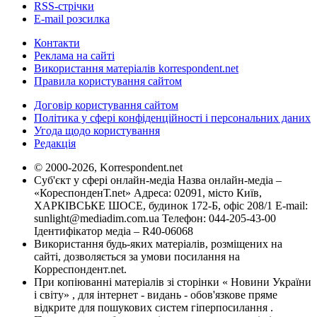
RSS-стрічки
E-mail розсилка
Контакти
Реклама на сайті
Використання матеріалів korrespondent.net
Правила користування сайтом
Договір користування сайтом
Політика у сфері конфіденційності і персональних даних
Угода щодо користування
Редакція
© 2000-2026, Korrespondent.net
Суб'єкт у сфері онлайн-медіа Назва онлайн-медіа –
«КореспонденТ.net» Адреса: 02091, місто Київ,
ХАРКІВСЬКЕ ШОСЕ, будинок 172-Б, офіс 208/1 E-mail:
sunlight@mediadim.com.ua
Телефон: 044-205-43-00
Ідентифікатор медіа – R40-06068
Використання будь-яких матеріалів, розміщених на
сайті, дозволяється за умови посилання на
Корреспондент.net.
При копіюванні матеріалів зі сторінки « Новини України
і світу» , для інтернет - видань - обов'язкове пряме
відкрите для пошукових систем гіперпосилання .