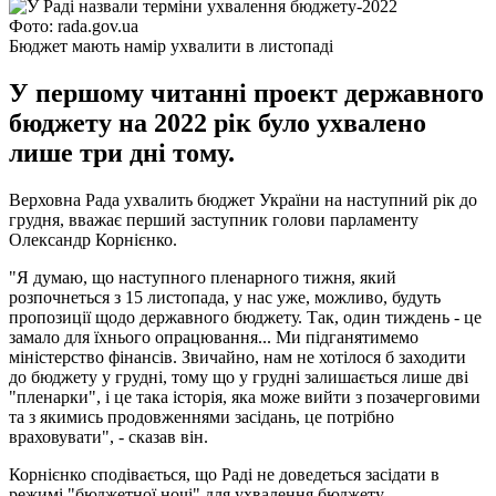
Фото: rada.gov.ua
Бюджет мають намір ухвалити в листопаді
У першому читанні проект державного
бюджету на 2022 рік було ухвалено
лише три дні тому.
Верховна Рада ухвалить бюджет України на наступний рік до
грудня, вважає перший заступник голови парламенту
Олександр Корнієнко.
"Я думаю, що наступного пленарного тижня, який
розпочнеться з 15 листопада, у нас уже, можливо, будуть
пропозиції щодо державного бюджету. Так, один тиждень - це
замало для їхнього опрацювання... Ми підганятимемо
міністерство фінансів. Звичайно, нам не хотілося б заходити
до бюджету у грудні, тому що у грудні залишається лише дві
"пленарки", і це така історія, яка може вийти з позачерговими
та з якимись продовженнями засідань, це потрібно
враховувати", - сказав він.
Корнієнко сподівається, що Раді не доведеться засідати в
режимі "бюджетної ночі" для ухвалення бюджету.