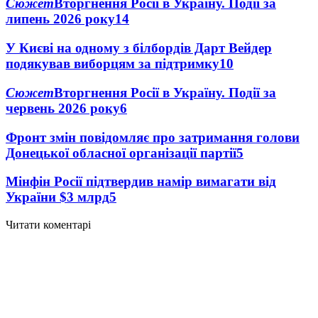
Сюжет
Вторгнення Росії в Україну. Події за
липень 2026 року
14
У Києві на одному з білбордів Дарт Вейдер
подякував виборцям за підтримку
10
Сюжет
Вторгнення Росії в Україну. Події за
червень 2026 року
6
Фронт змін повідомляє про затримання голови
Донецької обласної організації партії
5
Мінфін Росії підтвердив намір вимагати від
України $3 млрд
5
Читати коментарі