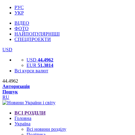
РУС
УКР
ВІДЕО
ФОТО
НАЙПОПУЛЯРНІШІ
СПЕЦПРОЕКТИ
USD
USD
44.4962
EUR
51.3814
Всі курси валют
44.4962
Авторизація
Пошук
RU
ВСІ РОЗДІЛИ
Головна
Україна
Всі новини розділу
Політика