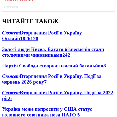
ЧИТАЙТЕ ТАКОЖ
Сюжет
Вторгнення Росії в Україну.
Онлайн
1826
128
Золоті люди Києва. Багато бізнесменів стали
столичними чиновниками
24
2
Партія Свобода створює власний батальйон
8
Сюжет
Вторгнення Росії в Україну. Події за
червень 2026 року
7
Сюжет
Вторгнення Росії в Україну. Події за 2022
рік
6
Україна може попросити у США статус
головного союзника поза НАТО
5