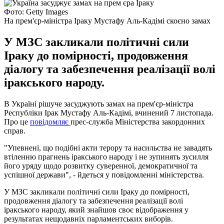
Фото: Getty Images
На прем'єр-міністра Іраку Мустафу Аль-Кадімі скоєно замах
У МЗС закликали політичні сили
Іраку до помірності, продовження
діалогу та забезпечення реалізації волі
іракського народу.
В Україні рішуче засуджують замах на прем'єр-міністра
Республіки Ірак Мустафу Аль-Кадімі, вчинений 7 листопада.
Про це
повідомляє
прес-служба Міністерства закордонних
справ.
"Упевнені, що подібні акти терору та насильства не завадять
втіленню прагнень іракського народу і не зупинять зусилля
його уряду щодо розвитку суверенної, демократичної та
успішної держави", - йдеться у повідомленні міністерства.
У МЗС закликали політичні сили Іраку до помірності,
продовження діалогу та забезпечення реалізації волі
іракського народу, який знайшов своє відображення у
результатах нещодавніх парламентських виборів.