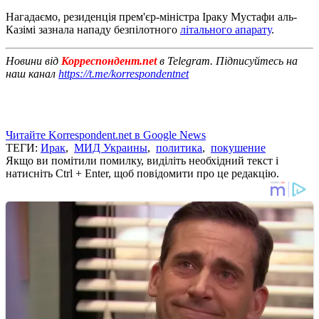
Нагадаємо, резиденція прем'єр-міністра Іраку Мустафи аль-
Казімі зазнала нападу безпілотного
літального апарату
.
Новини від
Корреспондент.net
в Telegram. Підписуйтесь на
наш канал
https://t.me/korrespondentnet
Читайте Korrespondent.net в Google News
ТЕГИ:
Ирак
,
МИД Украины
,
политика
,
покушение
Якщо ви помітили помилку, виділіть необхідний текст і
натисніть Ctrl + Enter, щоб повідомити про це редакцію.