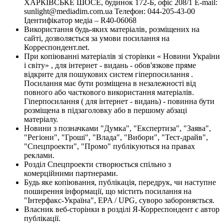
ХАРКІВСЬКЕ ШОСЕ, будинок 172-Б, офіс 208/1 E-mail:
sunlight@mediadim.com.ua
Телефон: 044-205-43-00
Ідентифікатор медіа – R40-06068
Використання будь-яких матеріалів, розміщених на
сайті, дозволяється за умови посилання на
Корреспондент.net.
При копіюванні матеріалів зі сторінки « Новини України
і світу» , для інтернет - видань - обов'язкове пряме
відкрите для пошукових систем гіперпосилання .
Посилання має бути розміщена в незалежності від
повного або часткового використання матеріалів.
Гіперпосилання ( для інтернет - видань) - повинна бути
розміщена в підзаголовку або в першому абзаці
матеріалу.
Новини з позначками "Думка", "Експертиза", "Заява",
"Регіони", "Гроші", "Влада", "Вибори", "Тест-драйв",
"Спецпроекти", "Промо" публікуються на правах
реклами.
Розділ Спецпроекти створюється спільно з
комерційними партнерами.
Будь яке копіювання, публікація, передрук, чи наступне
поширення інформації, що містить посилання на
"Інтерфакс-Україна", EPA / UPG, суворо забороняється.
Власник веб-сторінки в розділі Я-Корреспондент є автор
публікації.