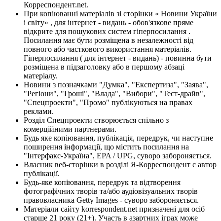
Корреспондент.net.
При копіюванні матеріалів зі сторінки « Новини України
і світу» , для інтернет - видань - обов'язкове пряме
відкрите для пошукових систем гіперпосилання .
Посилання має бути розміщена в незалежності від
повного або часткового використання матеріалів.
Гіперпосилання ( для інтернет - видань) - повинна бути
розміщена в підзаголовку або в першому абзаці
матеріалу.
Новини з позначками "Думка", "Експертиза", "Заява",
"Регіони", "Гроші", "Влада", "Вибори", "Тест-драйв",
"Спецпроекти", "Промо" публікуються на правах
реклами.
Розділ Спецпроекти створюється спільно з
комерційними партнерами.
Будь яке копіювання, публікація, передрук, чи наступне
поширення інформації, що містить посилання на
"Інтерфакс-Україна", EPA / UPG, суворо забороняється.
Власник веб-сторінки в розділі Я-Корреспондент є автор
публікації.
Будь-яке копіювання, передрук та відтворення
фотографічних творів та/або аудіовізуальних творів
правовласника Getty Images - суворо забороняється.
Матеріали сайту korrespondent.net призначені для осіб
старше 21 року (21+). Участь в азартних іграх може