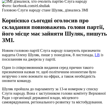
Фото: facebook.com/el.shuliak
Головою Слуги народу стане Шуляк, дізнались ЗМІ
Корнієнко сьогодні оголосив про
складання повноважень голови партії,
його місце має зайняти Шуляк, пишуть
ЗМІ.
Новим головою партії Слуга народу планують призначити
нардепа Олену Шуляк, пише у понеділок, 8 листопада,
LB
із
посиланням на джерела у партії.
Один із співрозмовників видання серед причин такого
призначення назвав те, щоб політичним опонентам було
незручно з нею воювати на ефірах, а також необхідність
оновити команду.
Шуляк пройшла до парламенту за 13-м номером у списку
Слуги народу. Вона є заступником голови комітету Верховної
Ради з організації державної влади, місцевого
самоврядування, регіонального розвитку та містобудування.