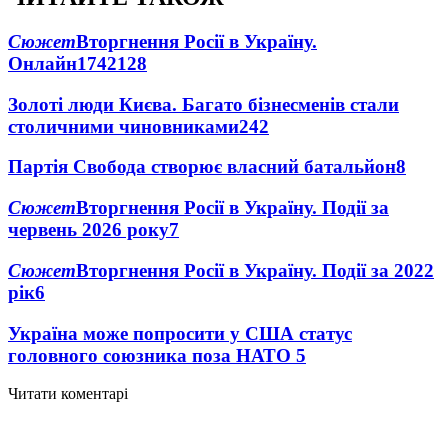
Сюжет
Вторгнення Росії в Україну.
Онлайн
1742
128
Золоті люди Києва. Багато бізнесменів стали
столичними чиновниками
24
2
Партія Свобода створює власний батальйон
8
Сюжет
Вторгнення Росії в Україну. Події за
червень 2026 року
7
Сюжет
Вторгнення Росії в Україну. Події за 2022
рік
6
Україна може попросити у США статус
головного союзника поза НАТО
5
Читати коментарі