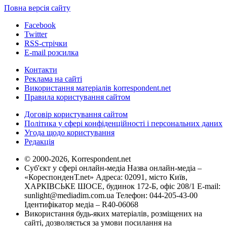
Повна версія сайту
Facebook
Twitter
RSS-стрічки
E-mail розсилка
Контакти
Реклама на сайті
Використання матеріалів korrespondent.net
Правила користування сайтом
Договір користування сайтом
Політика у сфері конфіденційності і персональних даних
Угода щодо користування
Редакція
© 2000-2026, Korrespondent.net
Суб'єкт у сфері онлайн-медіа Назва онлайн-медіа –
«КореспонденТ.net» Адреса: 02091, місто Київ,
ХАРКІВСЬКЕ ШОСЕ, будинок 172-Б, офіс 208/1 E-mail:
sunlight@mediadim.com.ua
Телефон: 044-205-43-00
Ідентифікатор медіа – R40-06068
Використання будь-яких матеріалів, розміщених на
сайті, дозволяється за умови посилання на