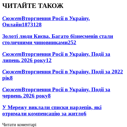
ЧИТАЙТЕ ТАКОЖ
Сюжет
Вторгнення Росії в Україну.
Онлайн
1873
128
Золоті люди Києва. Багато бізнесменів стали
столичними чиновниками
25
2
Сюжет
Вторгнення Росії в Україну. Події за
липень 2026 року
12
Сюжет
Вторгнення Росії в Україну. Події за 2022
рік
8
Сюжет
Вторгнення Росії в Україну. Події за
червень 2026 року
8
У Мережу виклали списки нардепів, які
отримали компенсацію за житло
6
Читати коментарі