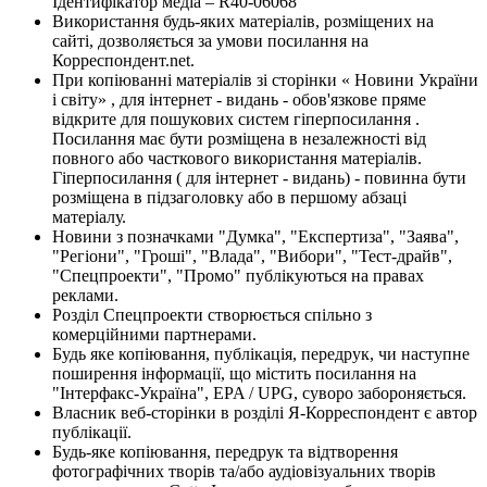
Ідентифікатор медіа – R40-06068
Використання будь-яких матеріалів, розміщених на
сайті, дозволяється за умови посилання на
Корреспондент.net.
При копіюванні матеріалів зі сторінки « Новини України
і світу» , для інтернет - видань - обов'язкове пряме
відкрите для пошукових систем гіперпосилання .
Посилання має бути розміщена в незалежності від
повного або часткового використання матеріалів.
Гіперпосилання ( для інтернет - видань) - повинна бути
розміщена в підзаголовку або в першому абзаці
матеріалу.
Новини з позначками "Думка", "Експертиза", "Заява",
"Регіони", "Гроші", "Влада", "Вибори", "Тест-драйв",
"Спецпроекти", "Промо" публікуються на правах
реклами.
Розділ Спецпроекти створюється спільно з
комерційними партнерами.
Будь яке копіювання, публікація, передрук, чи наступне
поширення інформації, що містить посилання на
"Інтерфакс-Україна", EPA / UPG, суворо забороняється.
Власник веб-сторінки в розділі Я-Корреспондент є автор
публікації.
Будь-яке копіювання, передрук та відтворення
фотографічних творів та/або аудіовізуальних творів