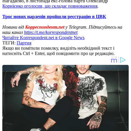
Нагадаємо, 8 листопада екс-голова партії Олександр
Корнієнко оголосив, що складає повноваження
.
Троє нових нардепів пройшли реєстрацію в ЦВК
Новини від
Корреспондент.net
у Telegram. Підписуйтесь на
наш канал
https://t.me/korrespondentnet
Читайте Korrespondent.net в Google News
ТЕГИ:
Партия
Якщо ви помітили помилку, виділіть необхідний текст і
натисніть Ctrl + Enter, щоб повідомити про це редакцію.