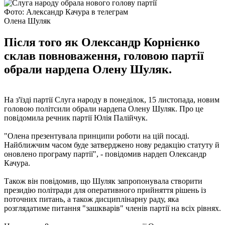
Фото: Александр Качура в телеграм
Олена Шуляк
Після того як Олександр Корнієнко
склав повноваження, головою партії
обрали нардепа Олену Шуляк.
На з'їзді партії Слуга народу в понеділок, 15 листопада, новим
головою політсили обрали нардепа Олену Шуляк. Про це
повідомила речник партії Юлія Палійчук.
"Олена презентувала принципи роботи на цій посаді.
Найближчим часом буде затверджено нову редакцію статуту й
оновлено програму партії", - повідомив нардеп Олександр
Качура.
Також він повідомив, що Шуляк запропонувала створити
президію політради для оперативного прийняття рішень із
поточних питань, а також дисциплінарну раду, яка
розглядатиме питання "зашкварів" членів партії на всіх рівнях.