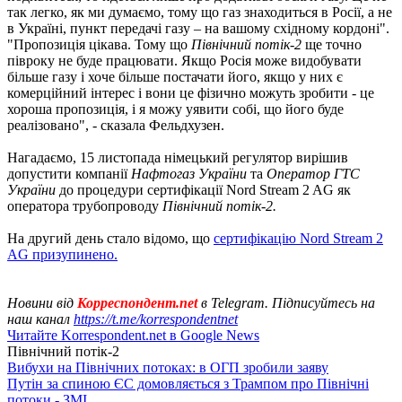
так легко, як ми думаємо, тому що газ знаходиться в Росії, а не
в Україні, пункт передачі газу – на вашому східному кордоні".
"Пропозиція цікава. Тому що
Північний потік-2
ще точно
півроку не буде працювати. Якщо Росія може видобувати
більше газу і хоче більше постачати його, якщо у них є
комерційний інтерес і вони це фізично можуть зробити - це
хороша пропозиція, і я можу уявити собі, що його буде
реалізовано", - сказала Фельдхузен.
Нагадаємо, 15 листопада німецький регулятор вирішив
допустити компанії
Нафтогаз України
та
Оператор ГТС
України
до процедури сертифікації Nord Stream 2 AG як
оператора трубопроводу
Північний потік-2.
На другий день стало відомо, що
сертифікацію Nord Stream 2
AG призупинено.
Новини від
Корреспондент.net
в Telegram. Підписуйтесь на
наш канал
https://t.me/korrespondentnet
Читайте Korrespondent.net в Google News
Північний потік-2
Вибухи на Північних потоках: в ОГП зробили заяву
Путін за спиною ЄС домовляється з Трампом про Північні
потоки - ЗМІ