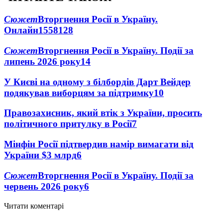
Сюжет
Вторгнення Росії в Україну.
Онлайн
1558
128
Сюжет
Вторгнення Росії в Україну. Події за
липень 2026 року
14
У Києві на одному з білбордів Дарт Вейдер
подякував виборцям за підтримку
10
Правозахисник, який втік з України, просить
політичного притулку в Росії
7
Мінфін Росії підтвердив намір вимагати від
України $3 млрд
6
Сюжет
Вторгнення Росії в Україну. Події за
червень 2026 року
6
Читати коментарі