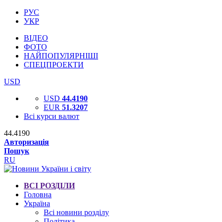
РУС
УКР
ВІДЕО
ФОТО
НАЙПОПУЛЯРНІШІ
СПЕЦПРОЕКТИ
USD
USD
44.4190
EUR
51.3207
Всі курси валют
44.4190
Авторизація
Пошук
RU
ВСІ РОЗДІЛИ
Головна
Україна
Всі новини розділу
Політика