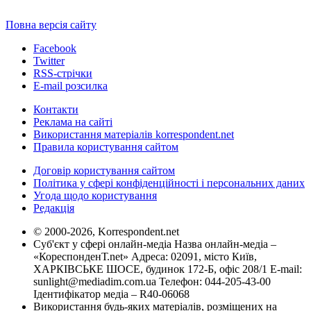
Повна версія сайту
Facebook
Twitter
RSS-стрічки
E-mail розсилка
Контакти
Реклама на сайті
Використання матеріалів korrespondent.net
Правила користування сайтом
Договір користування сайтом
Політика у сфері конфіденційності і персональних даних
Угода щодо користування
Редакція
© 2000-2026, Korrespondent.net
Суб'єкт у сфері онлайн-медіа Назва онлайн-медіа –
«КореспонденТ.net» Адреса: 02091, місто Київ,
ХАРКІВСЬКЕ ШОСЕ, будинок 172-Б, офіс 208/1 E-mail:
sunlight@mediadim.com.ua
Телефон: 044-205-43-00
Ідентифікатор медіа – R40-06068
Використання будь-яких матеріалів, розміщених на