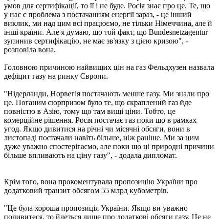
умов для сертифікації, то її і не буде. Росія знає про це. Те, що
у нас є проблема з постачанням енергії зараз, - це інший
виклик, ми над цим всі працюємо, не тільки Німеччина, але й
інші країни. Але я думаю, що той факт, що Bundesnetzagentur
зупинив сертифікацію, не має зв'язку з цією кризою", -
розповіла вона.
Головною причиною найвищих цін на газ Фельдхузен назвала
дефіцит газу на ринку Європи.
"Нідерланди, Норвегія постачають менше газу. Ми знали про
це. Поганим сюрпризом було те, що скраплений газ йде
повністю в Азію, тому що там вищі ціни. Тобто, це
комерційне рішення. Росія постачає газ поки що в рамках
угод. Якщо дивитися на річні чи місячні обсяги, вони в
листопаді постачали навіть більше, ніж раніше. Ми за цим
дуже уважно спостерігаємо, але поки що ці природні причини
більше впливають на ціну газу", - додала дипломат.
Крім того, вона прокоментувала пропозицію України про
додатковий транзит обсягом 55 млрд кубометрів.
"Це була хороша пропозиція України. Якщо ви уважно
подивитеся, то йдеться лише про додаткові обсяги газу. Це не