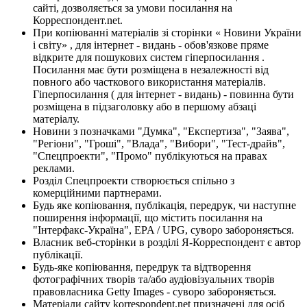
сайті, дозволяється за умови посилання на
Корреспондент.net.
При копіюванні матеріалів зі сторінки « Новини України
і світу» , для інтернет - видань - обов'язкове пряме
відкрите для пошукових систем гіперпосилання .
Посилання має бути розміщена в незалежності від
повного або часткового використання матеріалів.
Гіперпосилання ( для інтернет - видань) - повинна бути
розміщена в підзаголовку або в першому абзаці
матеріалу.
Новини з позначками "Думка", "Експертиза", "Заява",
"Регіони", "Гроші", "Влада", "Вибори", "Тест-драйв",
"Спецпроекти", "Промо" публікуються на правах
реклами.
Розділ Спецпроекти створюється спільно з
комерційними партнерами.
Будь яке копіювання, публікація, передрук, чи наступне
поширення інформації, що містить посилання на
"Інтерфакс-Україна", EPA / UPG, суворо забороняється.
Власник веб-сторінки в розділі Я-Корреспондент є автор
публікації.
Будь-яке копіювання, передрук та відтворення
фотографічних творів та/або аудіовізуальних творів
правовласника Getty Images - суворо забороняється.
Матеріали сайту korrespondent.net призначені для осіб