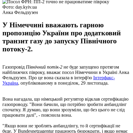
Фото: day.kyiv.ua
Анка Фельдхузен
У Німеччині вважають гарною
пропозицію України про додатковий
транзит газу до запуску Північного
потоку-2.
Газопровід
Північний потік-2
не буде запущено протягом
найближчих півроку, вважає посол Німеччини в Україні Анка
Фельдхузен. Про це вона сказала в інтерф'ю
Інтерфакс-
Україна
, опублікованому в понеділок, 29 листопада.
Вона нагадала, що німецький регулятор відклав сертифікацію
газопроводу. "Вони бачили, що потрібно зробити анбандлінг
спочатку. Я думаю, що вони зрозуміли, що без цього не слід
працювати далі", - пояснила вона.
"Якщо вони не зроблять анбандлінгу, то й сертифікації не
буде. У Bundesnetzagentur працюють бюрократи, і якщо немає