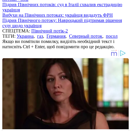
Підрив Північних потоків: суд в Італії схвалив екстрадицію
українця
Вибухи на Північних потоках: українця видадуть ФРН
Підрив Північного потоку: Навроцький підтримав рішення
суду щодо українця
СПЕЦТЕМА:
Північний потік-2
ТЕГИ:
Украина
,
газ
,
Германия
,
Северный поток
,
посол
Якщо ви помітили помилку, виділіть необхідний текст і
натисніть Ctrl + Enter, щоб повідомити про це редакцію.