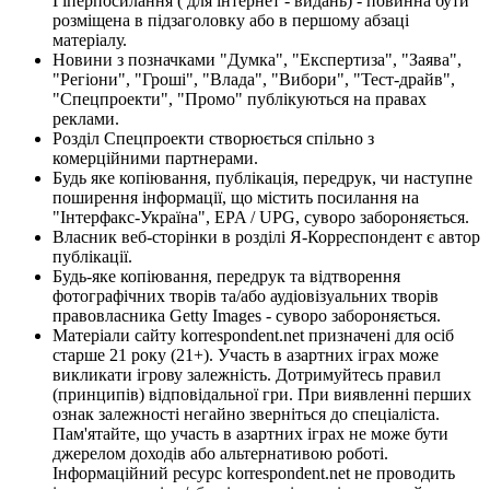
Гіперпосилання ( для інтернет - видань) - повинна бути
розміщена в підзаголовку або в першому абзаці
матеріалу.
Новини з позначками "Думка", "Експертиза", "Заява",
"Регіони", "Гроші", "Влада", "Вибори", "Тест-драйв",
"Спецпроекти", "Промо" публікуються на правах
реклами.
Розділ Спецпроекти створюється спільно з
комерційними партнерами.
Будь яке копіювання, публікація, передрук, чи наступне
поширення інформації, що містить посилання на
"Інтерфакс-Україна", EPA / UPG, суворо забороняється.
Власник веб-сторінки в розділі Я-Корреспондент є автор
публікації.
Будь-яке копіювання, передрук та відтворення
фотографічних творів та/або аудіовізуальних творів
правовласника Getty Images - суворо забороняється.
Матеріали сайту korrespondent.net призначені для осіб
старше 21 року (21+). Участь в азартних іграх може
викликати ігрову залежність. Дотримуйтесь правил
(принципів) відповідальної гри. При виявленні перших
ознак залежності негайно зверніться до спеціаліста.
Пам'ятайте, що участь в азартних іграх не може бути
джерелом доходів або альтернативою роботі.
Інформаційний ресурс korrespondent.net не проводить