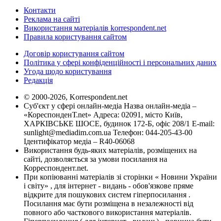
Контакти
Реклама на сайті
Використання матеріалів korrespondent.net
Правила користування сайтом
Договір користування сайтом
Політика у сфері конфіденційності і персональних даних
Угода щодо користування
Редакція
© 2000-2026, Korrespondent.net
Суб'єкт у сфері онлайн-медіа Назва онлайн-медіа –
«КореспонденТ.net» Адреса: 02091, місто Київ,
ХАРКІВСЬКЕ ШОСЕ, будинок 172-Б, офіс 208/1 E-mail:
sunlight@mediadim.com.ua
Телефон: 044-205-43-00
Ідентифікатор медіа – R40-06068
Використання будь-яких матеріалів, розміщених на
сайті, дозволяється за умови посилання на
Корреспондент.net.
При копіюванні матеріалів зі сторінки « Новини України
і світу» , для інтернет - видань - обов'язкове пряме
відкрите для пошукових систем гіперпосилання .
Посилання має бути розміщена в незалежності від
повного або часткового використання матеріалів.