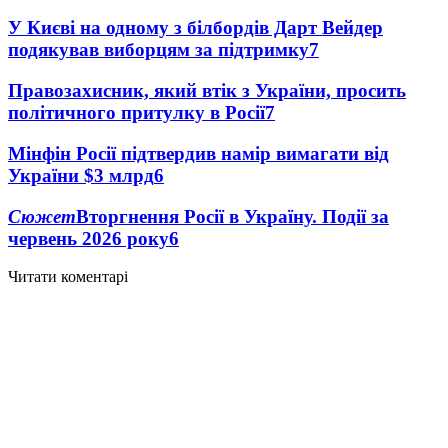
У Києві на одному з білбордів Дарт Вейдер
подякував виборцям за підтримку
7
Правозахисник, який втік з України, просить
політичного притулку в Росії
7
Мінфін Росії підтвердив намір вимагати від
України $3 млрд
6
Сюжет
Вторгнення Росії в Україну. Події за
червень 2026 року
6
Читати коментарі