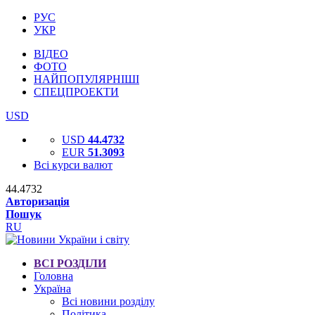
РУС
УКР
ВІДЕО
ФОТО
НАЙПОПУЛЯРНІШІ
СПЕЦПРОЕКТИ
USD
USD
44.4732
EUR
51.3093
Всі курси валют
44.4732
Авторизація
Пошук
RU
ВСІ РОЗДІЛИ
Головна
Україна
Всі новини розділу
Політика