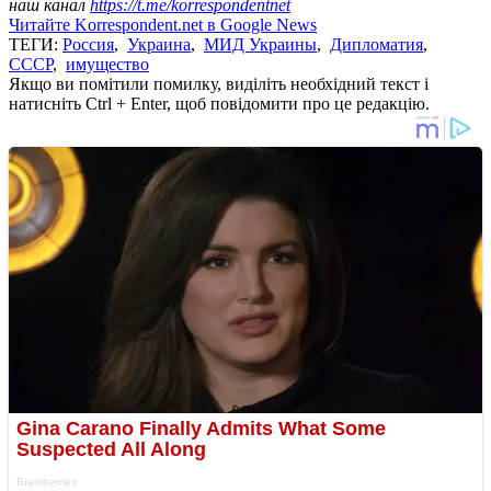
наш канал
https://t.me/korrespondentnet
Читайте Korrespondent.net в Google News
ТЕГИ:
Россия
,
Украина
,
МИД Украины
,
Дипломатия
,
СССР
,
имущество
Якщо ви помітили помилку, виділіть необхідний текст і
натисніть Ctrl + Enter, щоб повідомити про це редакцію.