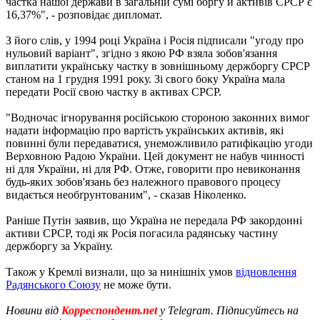
частка нашої держави в загальній сумі боргу й активів СРСР є
16,37%", - розповідає дипломат.
З його слів, у 1994 році Україна і Росія підписали "угоду про
нульовий варіант", згідно з якою РФ взяла зобов'язання
виплатити українську частку в зовнішньому держборгу СРСР
станом на 1 грудня 1991 року. Зі свого боку Україна мала
передати Росії свою частку в активах СРСР.
"Водночас ігнорування російською стороною законних вимог
надати інформацію про вартість українських активів, які
повинні були передаватися, унеможливило ратифікацію угоди
Верховною Радою України. Цей документ не набув чинності
ні для України, ні для РФ. Отже, говорити про невиконання
будь-яких зобов'язань без належного правового процесу
видається необґрунтованим", - сказав Ніколенко.
Раніше Путін заявив, що Україна не передала РФ закордонні
активи СРСР, тоді як Росія погасила радянську частину
держборгу за Україну.
Також у Кремлі визнали, що за нинішніх умов
відновлення
Радянського Союзу
не може бути.
Новини від
Корреспондент.net
у Telegram. Підписуйтесь на