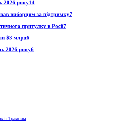
нь 2026 року
14
ував виборцям за підтримку
7
тичного притулку в Росії
7
їни $3 млрд
6
ень 2026 року
6
ах із Трампом