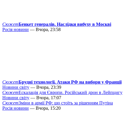
Сюжет
Бенкет генералів. Наслідки вибуху в Москві
Росія новини
— Вчора, 23:58
Сюжет
Брудні технології. Атаки РФ на вибори у Франції
Новини світу
— Вчора, 23:39
Сюжет
Ескалація для Європи. Російський дрон в Лейпцигу
Новини світу
— Вчора, 17:07
Сюжет
Зміни в армії РФ: що стоїть за рішенням Путіна
Росія новини
— Вчора, 15:20