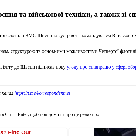
єння та військової техніки, а також зі 
ертої флотилії ВМС Швеції та зустрівся з командувачем Військов
ням, структурою та основними можливостями Четвертої флотилії, 
 візиту до Швеції підписав нову
угоду про співпрацю у сфері обо
ш канал
https://t.me/korrespondentnet
ь Ctrl + Enter, щоб повідомити про це редакцію.