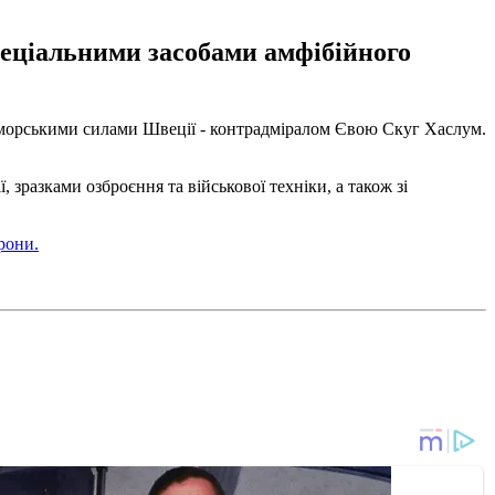
спеціальними засобами амфібійного
о-морськими силами Швеції - контрадміралом Євою Скуг Хаслум.
зразками озброєння та військової техніки, а також зі
рони.