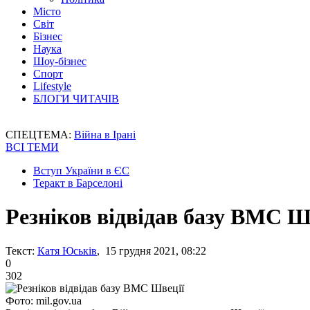
Місто
Світ
Бізнес
Наука
Шоу-бізнес
Спорт
Lifestyle
БЛОГИ ЧИТАЧІВ
СПЕЦТЕМА:
Війна в Ірані
ВСІ ТЕМИ
Вступ України в ЄС
Теракт в Барселоні
Резніков відвідав базу ВМС Ш
Текст:
Катя Юськів
, 15 грудня 2021, 08:22
0
302
Фото: mil.gov.ua