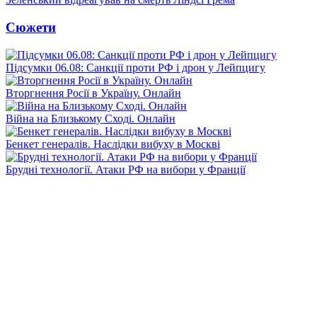
Сюжети
Підсумки 06.08: Санкції проти РФ і дрон у Лейпцигу
Вторгнення Росії в Україну. Онлайн
Війна на Близькому Сході. Онлайн
Бенкет генералів. Наслідки вибуху в Москві
Брудні технології. Атаки РФ на вибори у Франції