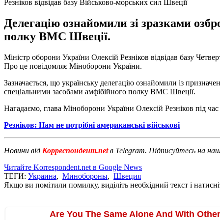
Резніков відвідав базу Військово-морських сил Швеції
Делегацію ознайомили зі зразками озбро
полку ВМС Швеції.
Міністр оборони України Олексій Резніков відвідав базу Четв
Про це повідомляє Міноборони України.
Зазначається, що українську делегацію ознайомили із призначен
спеціальними засобами амфібійного полку ВМС Швеції.
Нагадаємо, глава Міноборони України Олексій Резніков під час
Резніков: Нам не потрібні американські військові
Новини від
Корреспондент.net
в Telegram. Підписуйтесь на на
Читайте Korrespondent.net в Google News
ТЕГИ:
Украина
,
Минобороны
,
Швеция
Якщо ви помітили помилку, виділіть необхідний текст і натисніт