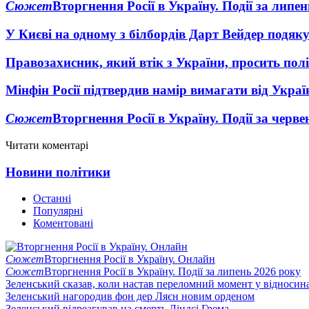
Сюжет
Вторгнення Росії в Україну. Події за липе
У Києві на одному з білбордів Дарт Вейдер подяк
Правозахисник, який втік з України, просить полі
Мінфін Росії підтвердив намір вимагати від Укра
Сюжет
Вторгнення Росії в Україну. Події за черв
Читати коментарі
Новини політики
Останні
Популярні
Коментовані
Сюжет
Вторгнення Росії в Україну. Онлайн
Сюжет
Вторгнення Росії в Україну. Події за липень 2026 року
Зеленський сказав, коли настав переломний момент у відносин
Зеленський нагородив фон дер Ляєн новим орденом
Зеленський відреагував на смерть Ліндсі Грема