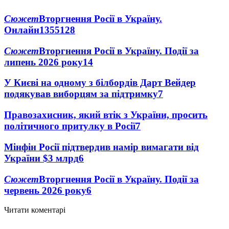
Сюжет
Вторгнення Росії в Україну.
Онлайн
1355
128
Сюжет
Вторгнення Росії в Україну. Події за
липень 2026 року
14
У Києві на одному з білбордів Дарт Вейдер
подякував виборцям за підтримку
7
Правозахисник, який втік з України, просить
політичного притулку в Росії
7
Мінфін Росії підтвердив намір вимагати від
України $3 млрд
6
Сюжет
Вторгнення Росії в Україну. Події за
червень 2026 року
6
Читати коментарі