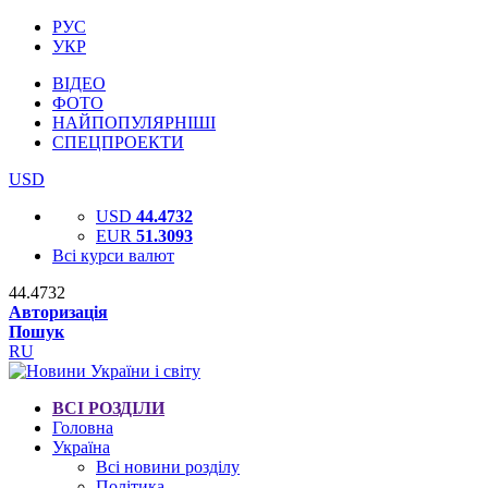
РУС
УКР
ВІДЕО
ФОТО
НАЙПОПУЛЯРНІШІ
СПЕЦПРОЕКТИ
USD
USD
44.4732
EUR
51.3093
Всі курси валют
44.4732
Авторизація
Пошук
RU
ВСІ РОЗДІЛИ
Головна
Україна
Всі новини розділу
Політика