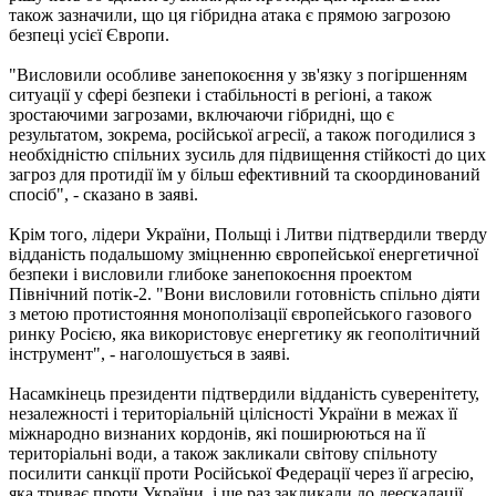
також зазначили, що ця гібридна атака є прямою загрозою
безпеці усієї Європи.
"Висловили особливе занепокоєння у зв'язку з погіршенням
ситуації у сфері безпеки і стабільності в регіоні, а також
зростаючими загрозами, включаючи гібридні, що є
результатом, зокрема, російської агресії, а також погодилися з
необхідністю спільних зусиль для підвищення стійкості до цих
загроз для протидії їм у більш ефективний та скоординований
спосіб", - сказано в заяві.
Крім того, лідери України, Польщі і Литви підтвердили тверду
відданість подальшому зміцненню європейської енергетичної
безпеки і висловили глибоке занепокоєння проектом
Північний потік-2. "Вони висловили готовність спільно діяти
з метою протистояння монополізації європейського газового
ринку Росією, яка використовує енергетику як геополітичний
інструмент", - наголошується в заяві.
Насамкінець президенти підтвердили відданість суверенітету,
незалежності і територіальній цілісності України в межах її
міжнародно визнаних кордонів, які поширюються на її
територіальні води, а також закликали світову спільноту
посилити санкції проти Російської Федерації через її агресію,
яка триває проти України, і ще раз закликали до деескалації