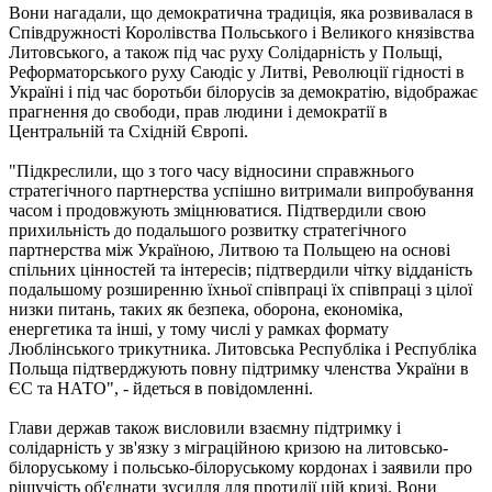
Вони нагадали, що демократична традиція, яка розвивалася в
Співдружності Королівства Польського і Великого князівства
Литовського, а також під час руху Солідарність у Польщі,
Реформаторського руху Саюдіс у Литві, Революції гідності в
Україні і під час боротьби білорусів за демократію, відображає
прагнення до свободи, прав людини і демократії в
Центральній та Східній Європі.
"Підкреслили, що з того часу відносини справжнього
стратегічного партнерства успішно витримали випробування
часом і продовжують зміцнюватися. Підтвердили свою
прихильність до подальшого розвитку стратегічного
партнерства між Україною, Литвою та Польщею на основі
спільних цінностей та інтересів; підтвердили чітку відданість
подальшому розширенню їхньої співпраці їх співпраці з цілої
низки питань, таких як безпека, оборона, економіка,
енергетика та інші, у тому числі у рамках формату
Люблінського трикутника. Литовська Республіка і Республіка
Польща підтверджують повну підтримку членства України в
ЄС та НАТО", - йдеться в повідомленні.
Глави держав також висловили взаємну підтримку і
солідарність у зв'язку з міграційною кризою на литовсько-
білоруському і польсько-білоруському кордонах і заявили про
рішучість об'єднати зусилля для протидії цій кризі. Вони