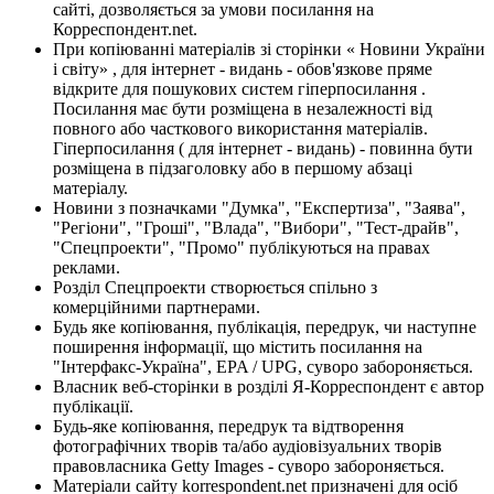
сайті, дозволяється за умови посилання на
Корреспондент.net.
При копіюванні матеріалів зі сторінки « Новини України
і світу» , для інтернет - видань - обов'язкове пряме
відкрите для пошукових систем гіперпосилання .
Посилання має бути розміщена в незалежності від
повного або часткового використання матеріалів.
Гіперпосилання ( для інтернет - видань) - повинна бути
розміщена в підзаголовку або в першому абзаці
матеріалу.
Новини з позначками "Думка", "Експертиза", "Заява",
"Регіони", "Гроші", "Влада", "Вибори", "Тест-драйв",
"Спецпроекти", "Промо" публікуються на правах
реклами.
Розділ Спецпроекти створюється спільно з
комерційними партнерами.
Будь яке копіювання, публікація, передрук, чи наступне
поширення інформації, що містить посилання на
"Інтерфакс-Україна", EPA / UPG, суворо забороняється.
Власник веб-сторінки в розділі Я-Корреспондент є автор
публікації.
Будь-яке копіювання, передрук та відтворення
фотографічних творів та/або аудіовізуальних творів
правовласника Getty Images - суворо забороняється.
Матеріали сайту korrespondent.net призначені для осіб