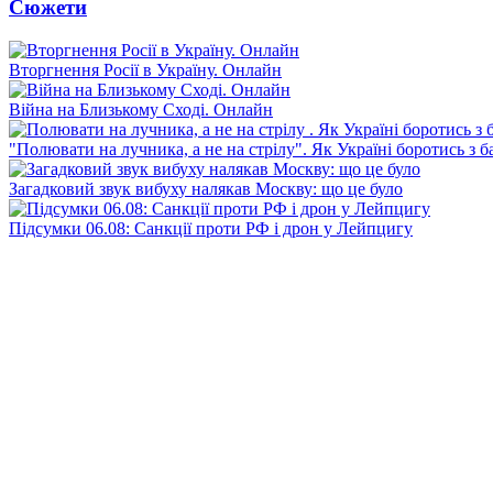
Сюжети
Вторгнення Росії в Україну. Онлайн
Війна на Близькому Сході. Онлайн
"Полювати на лучника, а не на стрілу". Як Україні боротись з 
Загадковий звук вибуху налякав Москву: що це було
Підсумки 06.08: Санкції проти РФ і дрон у Лейпцигу