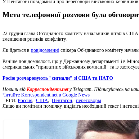
У Пентагоні повідомили про переговори військових керівник
Мета телефонної розмови була обговори
22 грудня глава Об'єднаного комітету начальників штабів США 
зменшення ризиків конфлікту.
Як йдеться в
повідомленні
спікера Об'єднаного комітету начал
Раніше повідомлялося, що у Державному департаменті і в М
американських "приватних військових компаній" та із застосув
Росію розчаровують "сигнали" зі США та НАТО
Новини від
Корреспондент.net
у Telegram. Підписуйтесь на на
Читайте Korrespondent.net в Google News
ТЕГИ:
Россия
,
США
,
Пентагон
,
переговоры
Якщо ви помітили помилку, виділіть необхідний текст і натисніт