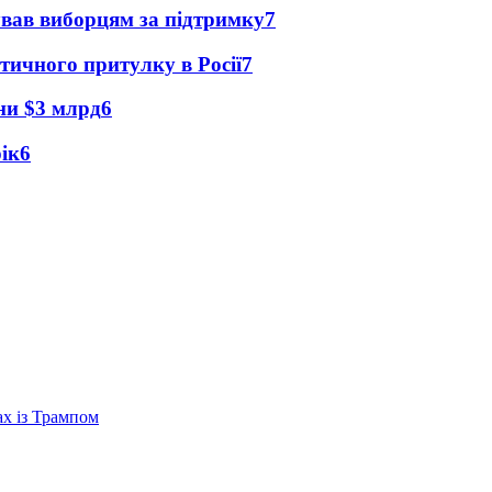
ував виборцям за підтримку
7
тичного притулку в Росії
7
їни $3 млрд
6
рік
6
ах із Трампом