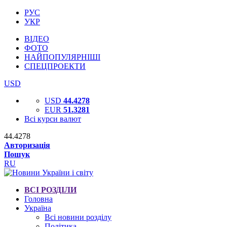
РУС
УКР
ВІДЕО
ФОТО
НАЙПОПУЛЯРНІШІ
СПЕЦПРОЕКТИ
USD
USD
44.4278
EUR
51.3281
Всі курси валют
44.4278
Авторизація
Пошук
RU
ВСІ РОЗДІЛИ
Головна
Україна
Всі новини розділу
Політика