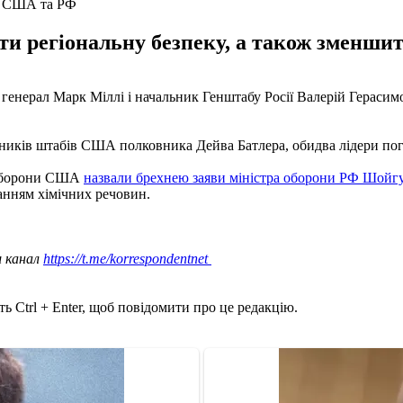
ів США та РФ
ти регіональну безпеку, а також зменши
генерал Марк Міллі і начальник Генштабу Росії Валерій Герасим
ьників штабів США полковника Дейва Батлера, обидва лідери пог
іноборони США
назвали брехнею заяви міністра оборони РФ Шойг
анням хімічних речовин.
ш канал
https://t.me/korrespondentnet
ь Ctrl + Enter, щоб повідомити про це редакцію.