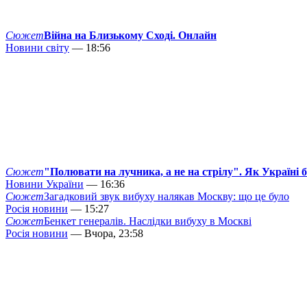
Сюжет
Війна на Близькому Сході. Онлайн
Новини світу
— 18:56
Сюжет
"Полювати на лучника, а не на стрілу". Як Україні 
Новини України
— 16:36
Сюжет
Загадковий звук вибуху налякав Москву: що це було
Росія новини
— 15:27
Сюжет
Бенкет генералів. Наслідки вибуху в Москві
Росія новини
— Вчора, 23:58