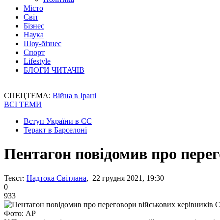
Місто
Світ
Бізнес
Наука
Шоу-бізнес
Спорт
Lifestyle
БЛОГИ ЧИТАЧІВ
СПЕЦТЕМА:
Війна в Ірані
ВСІ ТЕМИ
Вступ України в ЄС
Теракт в Барселоні
Пентагон повідомив про пере
Текст:
Надтока Світлана
, 22 грудня 2021, 19:30
0
933
Фото: АР