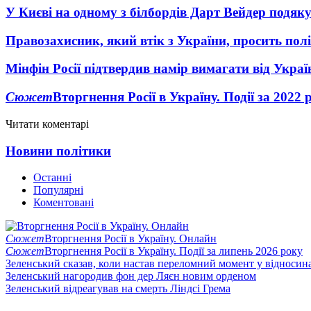
У Києві на одному з білбордів Дарт Вейдер подяк
Правозахисник, який втік з України, просить полі
Мінфін Росії підтвердив намір вимагати від Укра
Сюжет
Вторгнення Росії в Україну. Події за 2022 
Читати коментарі
Новини політики
Останні
Популярні
Коментовані
Сюжет
Вторгнення Росії в Україну. Онлайн
Сюжет
Вторгнення Росії в Україну. Події за липень 2026 року
Зеленський сказав, коли настав переломний момент у відносин
Зеленський нагородив фон дер Ляєн новим орденом
Зеленський відреагував на смерть Ліндсі Грема