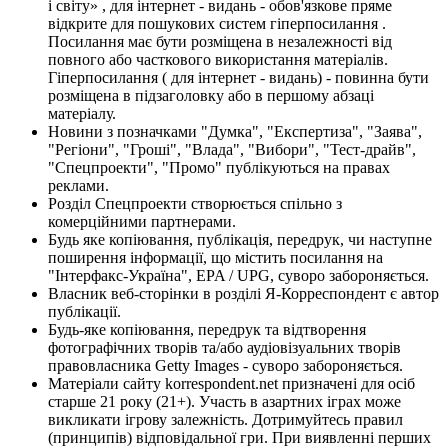
і світу» , для інтернет - видань - обов'язкове пряме
відкрите для пошукових систем гіперпосилання .
Посилання має бути розміщена в незалежності від
повного або часткового використання матеріалів.
Гіперпосилання ( для інтернет - видань) - повинна бути
розміщена в підзаголовку або в першому абзаці
матеріалу.
Новини з позначками "Думка", "Експертиза", "Заява",
"Регіони", "Гроші", "Влада", "Вибори", "Тест-драйв",
"Спецпроекти", "Промо" публікуються на правах
реклами.
Розділ Спецпроекти створюється спільно з
комерційними партнерами.
Будь яке копіювання, публікація, передрук, чи наступне
поширення інформації, що містить посилання на
"Інтерфакс-Україна", EPA / UPG, суворо забороняється.
Власник веб-сторінки в розділі Я-Корреспондент є автор
публікації.
Будь-яке копіювання, передрук та відтворення
фотографічних творів та/або аудіовізуальних творів
правовласника Getty Images - суворо забороняється.
Матеріали сайту korrespondent.net призначені для осіб
старше 21 року (21+). Участь в азартних іграх може
викликати ігрову залежність. Дотримуйтесь правил
(принципів) відповідальної гри. При виявленні перших