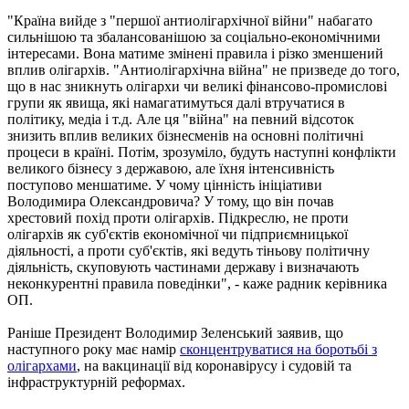
"Країна вийде з "першої антиолігархічної війни" набагато
сильнішою та збалансованішою за соціально-економічними
інтересами. Вона матиме змінені правила і різко зменшений
вплив олігархів. "Антиолігархічна війна" не призведе до того,
що в нас зникнуть олігархи чи великі фінансово-промислові
групи як явища, які намагатимуться далі втручатися в
політику, медіа і т.д. Але ця "війна" на певний відсоток
знизить вплив великих бізнесменів на основні політичні
процеси в країні. Потім, зрозуміло, будуть наступні конфлікти
великого бізнесу з державою, але їхня інтенсивність
поступово меншатиме. У чому цінність ініціативи
Володимира Олександровича? У тому, що він почав
хрестовий похід проти олігархів. Підкреслю, не проти
олігархів як суб'єктів економічної чи підприємницької
діяльності, а проти суб'єктів, які ведуть тіньову політичну
діяльність, скуповують частинами державу і визначають
неконкурентні правила поведінки", - каже радник керівника
ОП.
Раніше Президент Володимир Зеленський заявив, що
наступного року має намір
сконцентруватися на боротьбі з
олігархами
, на вакцинації від коронавірусу і судовій та
інфраструктурній реформах.