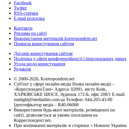
Facebook
Twitter
RSS-стрічки
E-mail розсилка
Контакти
Реклама на сайті
Використання матеріалів korrespondent.net
Правила користування сайтом
Договір користування сайтом
Політика у сфері конфіденційності і персональних даних
Угода щодо користування
Редакція
© 2000-2026, Korrespondent.net
Суб'єкт у сфері онлайн-медіа Назва онлайн-медіа –
«КореспонденТ.net» Адреса: 02091, місто Київ,
ХАРКІВСЬКЕ ШОСЕ, будинок 172-Б, офіс 208/1 E-mail:
sunlight@mediadim.com.ua
Телефон: 044-205-43-00
Ідентифікатор медіа – R40-06068
Використання будь-яких матеріалів, розміщених на
сайті, дозволяється за умови посилання на
Корреспондент.net.
При копіюванні матеріалів зі сторінки « Новини України