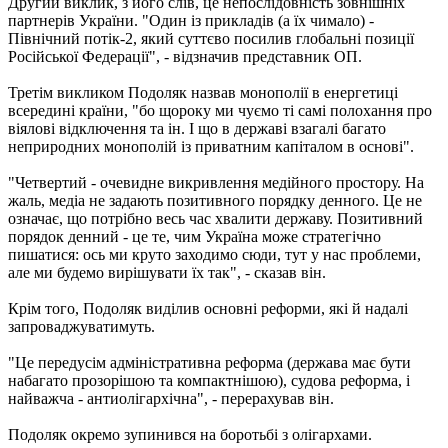
Другий виклик, з його слів, це непослідовність зовнішніх
партнерів України. "Один із прикладів (а їх чимало) -
Північний потік-2, який суттєво посилив глобальні позиції
Російської Федерації", - відзначив представник ОП.
Третім викликом Подоляк назвав монополії в енергетиці
всередині країни, "бо щороку ми чуємо ті самі полохання про
віялові відключення та ін. І що в державі взагалі багато
неприродних монополій із приватним капіталом в основі".
"Четвертий - очевидне викривлення медійного простору. На
жаль, медіа не задають позитивного порядку денного. Це не
означає, що потрібно весь час хвалити державу. Позитивний
порядок денний - це те, чим Україна може стратегічно
пишатися: ось ми круто заходимо сюди, тут у нас проблеми,
але ми будемо вирішувати їх так", - сказав він.
Крім того, Подоляк виділив основні реформи, які й надалі
запроваджуватимуть.
"Це передусім адміністративна реформа (держава має бути
набагато прозорішою та компактнішою), судова реформа, і
найважча - антиолігархічна", - перерахував він.
Подоляк окремо зупинився на боротьбі з олігархами.