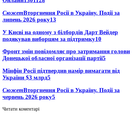
Онлайн
1301
128
Сюжет
Вторгнення Росії в Україну. Події за
липень 2026 року
13
У Києві на одному з білбордів Дарт Вейдер
подякував виборцям за підтримку
10
Фронт змін повідомляє про затримання голови
Донецької обласної організації партії
5
Мінфін Росії підтвердив намір вимагати від
України $3 млрд
5
Сюжет
Вторгнення Росії в Україну. Події за
червень 2026 року
5
Читати коментарі