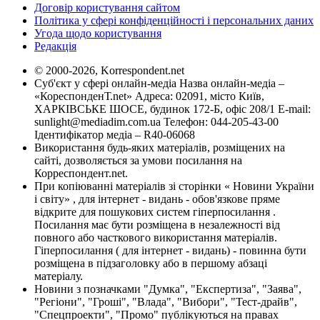
Договір користування сайтом
Політика у сфері конфіденційності і персональних даних
Угода щодо користування
Редакція
© 2000-2026, Korrespondent.net
Суб'єкт у сфері онлайн-медіа Назва онлайн-медіа –
«КореспонденТ.net» Адреса: 02091, місто Київ,
ХАРКІВСЬКЕ ШОСЕ, будинок 172-Б, офіс 208/1 E-mail:
sunlight@mediadim.com.ua
Телефон: 044-205-43-00
Ідентифікатор медіа – R40-06068
Використання будь-яких матеріалів, розміщених на
сайті, дозволяється за умови посилання на
Корреспондент.net.
При копіюванні матеріалів зі сторінки « Новини України
і світу» , для інтернет - видань - обов'язкове пряме
відкрите для пошукових систем гіперпосилання .
Посилання має бути розміщена в незалежності від
повного або часткового використання матеріалів.
Гіперпосилання ( для інтернет - видань) - повинна бути
розміщена в підзаголовку або в першому абзаці
матеріалу.
Новини з позначками "Думка", "Експертиза", "Заява",
"Регіони", "Гроші", "Влада", "Вибори", "Тест-драйв",
"Спецпроекти", "Промо" публікуються на правах