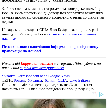
побоюємося у зв'язку з цим", - сказав Пєсков.
За його словами, заяви із погрозами та попередженням, "що
Росії за якісь гіпотетичні дії доведеться заплатити важку ціну,
звучать щодня від середнього експертного рівня до рівня глав
держав".
Нагадаємо, президент США Джо Байден заявив, що у разі
нападу на Україну на Росію
чекають серйозні економічні
наслідки.
Пєсков назвав голослівною інформацію про підготовку
провокацій на Донбасі
Новини від
Корреспондент.net
в Telegram. Підписуйтесь на
наш канал
https://t.me/korrespondentnet
Читайте Korrespondent.net в Google News
ТЕГИ:
Россия
,
Украина
,
банки
,
США
,
Джо Байден
Якщо ви помітили помилку, виділіть необхідний текст і
натисніть Ctrl + Enter, щоб повідомити про це редакцію.