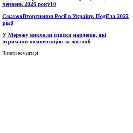
червень 2026 року
10
Сюжет
Вторгнення Росії в Україну. Події за 2022
рік
8
У Мережу виклали списки нардепів, які
отримали компенсацію за житло
6
Читати коментарі