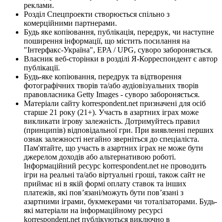
реклами.
Розділ Спецпроекти створюється спільно з
комерційними партнерами.
Будь яке копіювання, публікація, передрук, чи наступне
поширення інформації, що містить посилання на
"Інтерфакс-Україна", EPA / UPG, суворо забороняється.
Власник веб-сторінки в розділі Я-Корреспондент є автор
публікації.
Будь-яке копіювання, передрук та відтворення
фотографічних творів та/або аудіовізуальних творів
правовласника Getty Images - суворо забороняється.
Матеріали сайту korrespondent.net призначені для осіб
старше 21 року (21+). Участь в азартних іграх може
викликати ігрову залежність. Дотримуйтесь правил
(принципів) відповідальної гри. При виявленні перших
ознак залежності негайно зверніться до спеціаліста.
Пам'ятайте, що участь в азартних іграх не може бути
джерелом доходів або альтернативою роботі.
Інформаційний ресурс korrespondent.net не проводить
ігри на реальні та/або віртуальні гроші, також сайт не
приймає ні в якій формі оплату ставок та інших
платежів, які пов’язані/можуть бути пов’язані з
азартними іграми, букмекерами чи тоталізаторами. Будь-
які матеріали на інформаційному ресурсі
korrespondent.net публікуються виключно в